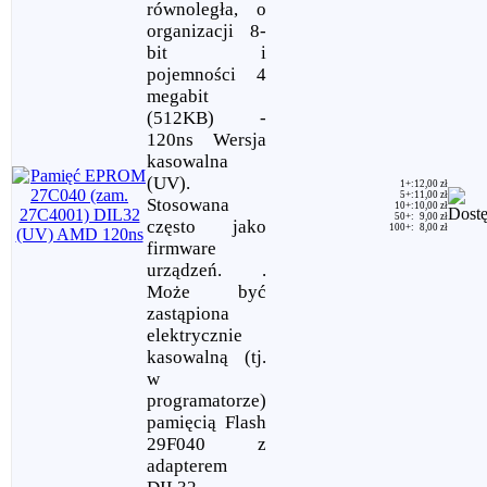
równoległa, o
organizacji 8-
bit i
pojemności 4
megabit
(512KB) -
120ns Wersja
kasowalna
(UV).
1+
:
12,00 zł
5+
:
11,00 zł
Stosowana
10+
:
10,00 zł
50+
:
9,00 zł
często jako
100+
:
8,00 zł
firmware
urządzeń. .
Może być
zastąpiona
elektrycznie
kasowalną (tj.
w
programatorze)
pamięcią Flash
29F040 z
adapterem