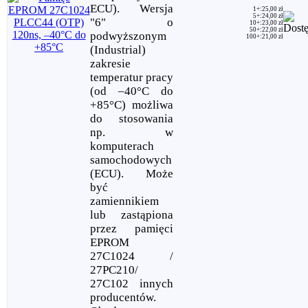
ECU). Wersja
1+
:
25,00 zł
5+
:
24,00 zł
"6" o
10+
:
23,00 zł
50+
:
22,00 zł
podwyższonym
100+
:
21,00 zł
(Industrial)
zakresie
temperatur pracy
(od –40°C do
+85°C) możliwa
do stosowania
np. w
komputerach
samochodowych
(ECU). Może
być
zamiennikiem
lub zastąpiona
przez pamięci
EPROM
27C1024 /
27PC210/
27C102 innych
producentów.