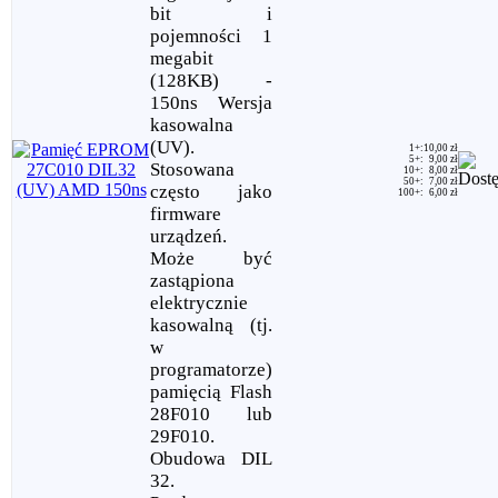
bit i
pojemności 1
megabit
(128KB) -
150ns Wersja
kasowalna
(UV).
1+
:
10,00 zł
5+
:
9,00 zł
Stosowana
10+
:
8,00 zł
50+
:
7,00 zł
często jako
100+
:
6,00 zł
firmware
urządzeń.
Może być
zastąpiona
elektrycznie
kasowalną (tj.
w
programatorze)
pamięcią Flash
28F010 lub
29F010.
Obudowa DIL
32.