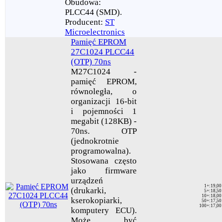
Obudowa:
PLCC44 (SMD).
Producent:
ST
Microelectronics
Pamięć EPROM
27C1024 PLCC44
(OTP) 70ns
M27C1024 -
pamięć EPROM,
równoległa, o
organizacji 16-bit
i pojemności 1
megabit (128KB) -
70ns. OTP
(jednokrotnie
programowalna).
Stosowana często
jako firmware
urządzeń
1+
:
19,00
(drukarki,
5+
:
18,50
10+
:
18,00
kserokopiarki,
50+
:
17,50
100+
:
17,00
komputery ECU).
Może być