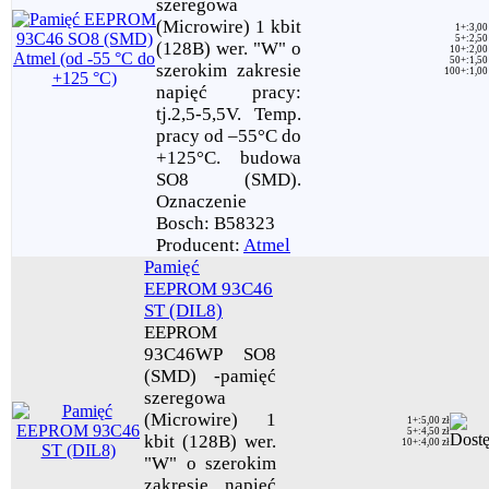
szeregowa
(Microwire) 1 kbit
1+
:
3,00
5+
:
2,50
(128B) wer. "W" o
10+
:
2,00
50+
:
1,50
szerokim zakresie
100+
:
1,00
napięć pracy:
tj.2,5-5,5V. Temp.
pracy od –55°C do
+125°C. budowa
SO8 (SMD).
Oznaczenie
Bosch: B58323
Producent:
Atmel
Pamięć
EEPROM 93C46
ST (DIL8)
EEPROM
93C46WP SO8
(SMD) -pamięć
szeregowa
(Microwire) 1
1+
:
5,00 zł
5+
:
4,50 zł
kbit (128B) wer.
10+
:
4,00 zł
"W" o szerokim
zakresie napięć