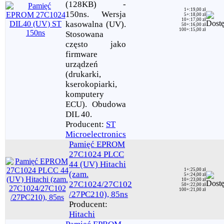
(128KB) -
1+
:
19,00 zł
150ns. Wersja
5+
:
18,00 zł
10+
:
17,00 zł
kasowalna (UV).
50+
:
16,00 zł
100+
:
15,00 zł
Stosowana
często jako
firmware
urządzeń
(drukarki,
kserokopiarki,
komputery
ECU). Obudowa
DIL 40.
Producent:
ST
Microelectronics
Pamięć EPROM
27C1024 PLCC
44 (UV) Hitachi
1+
:
25,00 zł
(zam.
5+
:
24,00 zł
10+
:
23,00 zł
27C1024/27C102
50+
:
22,00 zł
100+
:
21,00 zł
/27PC210), 85ns
Producent:
Hitachi