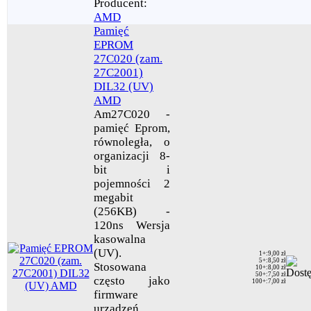
Producent:
AMD
Pamięć
EPROM
27C020 (zam.
27C2001)
DIL32 (UV)
AMD
Am27C020 -
pamięć Eprom,
równoległa, o
organizacji 8-
bit i
pojemności 2
megabit
(256KB) -
120ns Wersja
kasowalna
(UV).
1+
:
9,00 zł
5+
:
8,50 zł
Stosowana
10+
:
8,00 zł
50+
:
7,50 zł
często jako
100+
:
7,00 zł
firmware
urządzeń. .