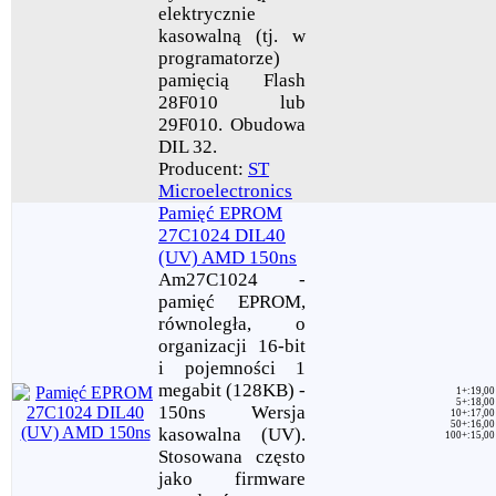
elektrycznie
kasowalną (tj. w
programatorze)
pamięcią Flash
28F010 lub
29F010. Obudowa
DIL 32.
Producent:
ST
Microelectronics
Pamięć EPROM
27C1024 DIL40
(UV) AMD 150ns
Am27C1024 -
pamięć EPROM,
równoległa, o
organizacji 16-bit
i pojemności 1
megabit (128KB) -
1+
:
19,00
5+
:
18,00
150ns Wersja
10+
:
17,00
50+
:
16,00
kasowalna (UV).
100+
:
15,00
Stosowana często
jako firmware