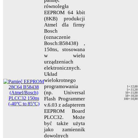
pamięć
równoległa
EEPROM 64 kbit
(8KB) produkcji
Atmel dla firmy
Bosch
(oznaczenie
Bosch:B58438) ,
150ns, stosowana
w wielu
urządzeniach
elektronicznych.
Układ
wielokrotnego
programowania
1+
:
12,00
5+
:
11,50
(np. Universal
10+
:
11,00
50+
:
10,50
Flash Programmer
100+
:
10,00
v.6.03 z adapterem
EEPROM Board
PLCC32. Może
być także użyta
jako zamiennik
dowolnych