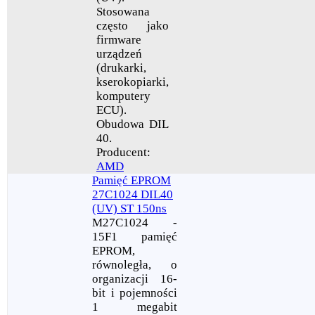
Stosowana
często jako
firmware
urządzeń
(drukarki,
kserokopiarki,
komputery
ECU).
Obudowa DIL
40.
Producent:
AMD
Pamięć EPROM
27C1024 DIL40
(UV) ST 150ns
M27C1024 -
15F1 pamięć
EPROM,
równoległa, o
organizacji 16-
bit i pojemności
1 megabit