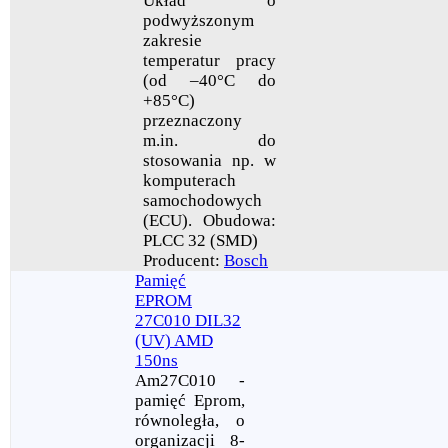
Układ o
podwyższonym
zakresie
temperatur pracy
(od –40°C do
+85°C)
przeznaczony
m.in. do
stosowania np. w
komputerach
samochodowych
(ECU). Obudowa:
PLCC 32 (SMD)
Producent:
Bosch
Pamięć
EPROM
27C010 DIL32
(UV) AMD
150ns
Am27C010 -
pamięć Eprom,
równoległa, o
organizacji 8-