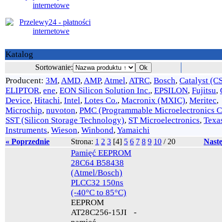
Katalog
Sortowanie:
Producent:
3M
,
AMD
,
AMP
,
Atmel
,
ATRC
,
Bosch
,
Catalyst (CS
ELIPTOR
,
ene
,
EON Silicon Solution Inc.
,
EPSILON
,
Fujitsu
,
Device
,
Hitachi
,
Intel
,
Lotes Co.
,
Macronix (MXIC)
,
Meritec
,
Microchip
,
nuvoton
,
PMC (Programmable Microelectronics C
SST (Silicon Storage Technology)
,
ST Microelectronics
,
Texa
Instruments
,
Wieson
,
Winbond
,
Yamaichi
« Poprzednie
Strona:
1
2
3
[
4
]
5
6
7
8
9
10
/
20
Nast
Pamięć EEPROM
28C64 B58438
(Atmel/Bosch)
PLCC32 150ns
(-40°C to 85°C)
EEPROM
AT28C256-15JI -