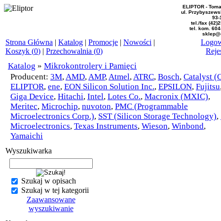
ELIPTOR - Toma
ul. Przybyszews
93-
tel./fax (42)
tel. kom. 60
sklep@e
Strona Główna
|
Katalog
|
Promocje
|
Nowości
|
Logow
Koszyk (
0
)
|
Przechowalnia (
0
)
Reje
Katalog
»
Mikrokontrolery i Pamięci
Producent:
3M
,
AMD
,
AMP
,
Atmel
,
ATRC
,
Bosch
,
Catalyst (
ELIPTOR
,
ene
,
EON Silicon Solution Inc.
,
EPSILON
,
Fujitsu
Giga Device
,
Hitachi
,
Intel
,
Lotes Co.
,
Macronix (MXIC)
,
Meritec
,
Microchip
,
nuvoton
,
PMC (Programmable
Microelectronics Corp.)
,
SST (Silicon Storage Technology)
,
Microelectronics
,
Texas Instruments
,
Wieson
,
Winbond
,
Yamaichi
Wyszukiwarka
Szukaj w opisach
Szukaj w tej kategorii
Zaawansowane
wyszukiwanie