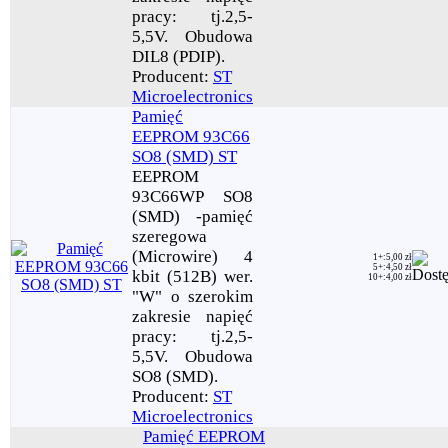
pracy: tj.2,5-
5,5V. Obudowa
DIL8 (PDIP).
Producent:
ST
Microelectronics
Pamięć
EEPROM 93C66
SO8 (SMD) ST
EEPROM
93C66WP SO8
(SMD) -pamięć
szeregowa
(Microwire) 4
1+
:
5,00 zł
5+
:
4,50 zł
kbit (512B) wer.
10+
:
4,00 zł
"W" o szerokim
zakresie napięć
pracy: tj.2,5-
5,5V. Obudowa
SO8 (SMD).
Producent:
ST
Microelectronics
Pamięć EEPROM