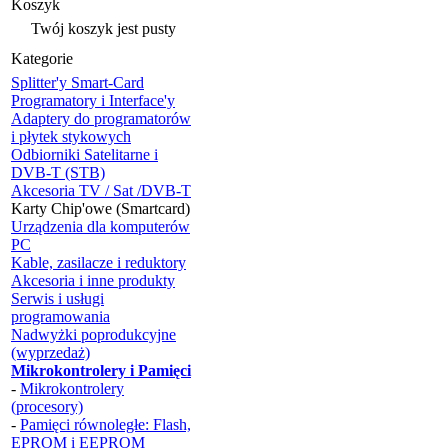
Koszyk
Twój koszyk jest pusty
Kategorie
Splitter'y Smart-Card
Programatory i Interface'y
Adaptery do programatorów
i płytek stykowych
Odbiorniki Satelitarne i
DVB-T (STB)
Akcesoria TV / Sat /DVB-T
Karty Chip'owe (Smartcard)
Urządzenia dla komputerów
PC
Kable, zasilacze i reduktory
Akcesoria i inne produkty
Serwis i usługi
programowania
Nadwyżki poprodukcyjne
(wyprzedaż)
Mikrokontrolery i Pamięci
-
Mikrokontrolery
(procesory)
-
Pamięci równoległe: Flash,
EPROM i EEPROM