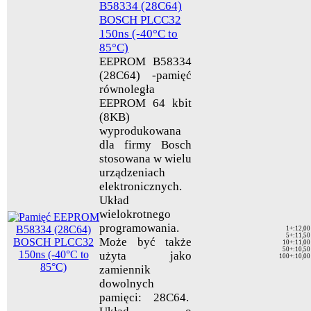
B58334 (28C64)
BOSCH PLCC32
150ns (-40°C to
85°C)
EEPROM B58334
(28C64) -pamięć
równoległa
EEPROM 64 kbit
(8KB)
wyprodukowana
dla firmy Bosch
stosowana w wielu
urządzeniach
elektronicznych.
Układ
wielokrotnego
programowania.
1+
:
12,00
5+
:
11,50
Może być także
10+
:
11,00
50+
:
10,50
użyta jako
100+
:
10,00
zamiennik
dowolnych
pamięci: 28C64.