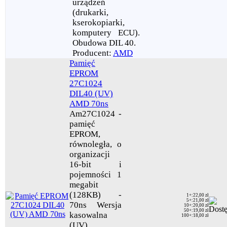
urządzeń
(drukarki,
kserokopiarki,
komputery ECU).
Obudowa DIL 40.
Producent:
AMD
Pamięć
EPROM
27C1024
DIL40 (UV)
AMD 70ns
Am27C1024 -
pamięć
EPROM,
równoległa, o
organizacji
16-bit i
pojemności 1
megabit
(128KB) -
1+
:
22,00 zł
5+
:
21,00 zł
70ns Wersja
10+
:
20,00 zł
50+
:
19,00 zł
kasowalna
100+
:
18,00 zł
(UV).