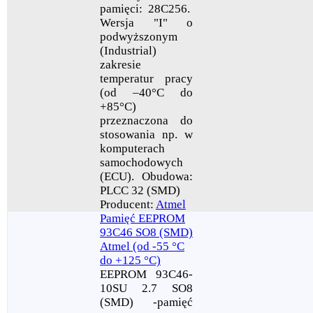
pamięci: 28C256.
Wersja "I" o
podwyższonym
(Industrial)
zakresie
temperatur pracy
(od –40°C do
+85°C)
przeznaczona do
stosowania np. w
komputerach
samochodowych
(ECU). Obudowa:
PLCC 32 (SMD)
Producent:
Atmel
Pamięć EEPROM
93C46 SO8 (SMD)
Atmel (od -55 °C
do +125 °C)
EEPROM 93C46-
10SU 2.7 SO8
(SMD) -pamięć