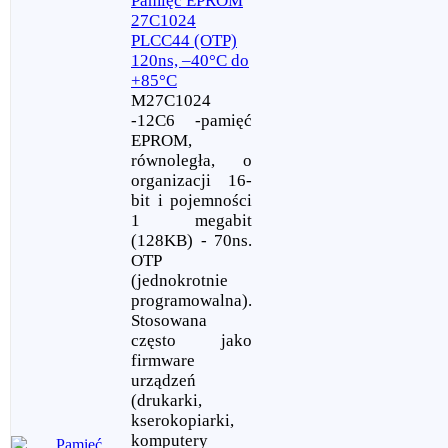
Pamięć EPROM
27C1024
PLCC44 (OTP)
120ns, –40°C do
+85°C
M27C1024
-12C6 -pamięć
EPROM,
równoległa, o
organizacji 16-
bit i pojemności
1 megabit
(128KB) - 70ns.
OTP
(jednokrotnie
programowalna).
Stosowana
często jako
firmware
urządzeń
(drukarki,
kserokopiarki,
komputery