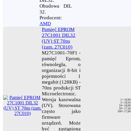
DIL32.
Obudowa DIL
32.
Producent:
AMD
Pamięć EPROM
27C1001 DIL32
(UV) ST 70ns
(zam. 27C010)
M27C1001-70F1 -
pamięć Eprom,
równoległa, o
organizacji 8-bit i
pojemności 1
megabit (128KB) -
70ns produkcji ST
Microelectronic.
Wersja kasowalna
1+
:
19,00
5+
:
18,50
(UV). Stosowana
10+
:
18,00
50+
:
17,50
często jako
100+
:
17,00
firmware
urządzeń. Może
być zastąpiona