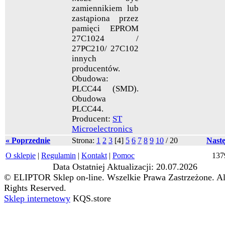
zamiennikiem lub
zastąpiona przez
pamięci EPROM
27C1024 /
27PC210/ 27C102
innych
producentów.
Obudowa:
PLCC44 (SMD).
Obudowa
PLCC44.
Producent:
ST
Microelectronics
« Poprzednie
Strona:
1
2
3
[
4
]
5
6
7
8
9
10
/
20
Nast
O sklepie
|
Regulamin
|
Kontakt
|
Pomoc
137
Data Ostatniej Aktualizacji: 20.07.2026
© ELIPTOR Sklep on-line. Wszelkie Prawa Zastrzeżone. Al
Rights Reserved.
Sklep internetowy
KQS.store