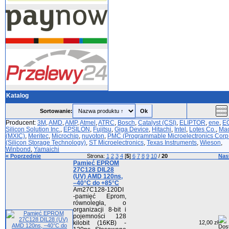
Katalog
Sortowanie:
Producent:
3M
,
AMD
,
AMP
,
Atmel
,
ATRC
,
Bosch
,
Catalyst (CSI)
,
ELIPTOR
,
ene
,
E
Silicon Solution Inc.
,
EPSILON
,
Fujitsu
,
Giga Device
,
Hitachi
,
Intel
,
Lotes Co.
,
Mac
(MXIC)
,
Meritec
,
Microchip
,
nuvoton
,
PMC (Programmable Microelectronics Corp
(Silicon Storage Technology)
,
ST Microelectronics
,
Texas Instruments
,
Wieson
,
Winbond
,
Yamaichi
« Poprzednie
Strona:
1
2
3
4
[
5
]
6
7
8
9
10
/
20
Nas
Pamięć EPROM
27C128 DIL28
(UV) AMD 120ns,
–40°C do +85°C
Am27C128-120DI
-pamięć Eprom,
równoległa, o
organizacji 8-bit i
pojemności 128
kilobit (16KB) -
12,00 zł