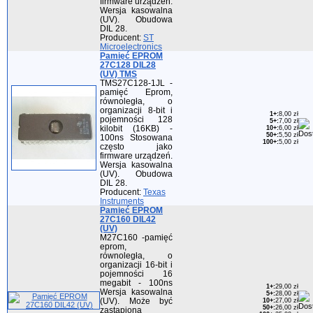
firmware urządzeń.
Wersja kasowalna
(UV). Obudowa
DIL 28.
Producent:
ST
Microelectronics
Pamięć EPROM
27C128 DIL28
(UV) TMS
TMS27C128-1JL -
pamięć Eprom,
równoległa, o
organizacji 8-bit i
1+
:
8,00 zł
pojemności 128
5+
:
7,00 zł
kilobit (16KB) -
10+
:
6,00 zł
50+
:
5,50 zł
100ns Stosowana
100+
:
5,00 zł
często jako
firmware urządzeń.
Wersja kasowalna
(UV). Obudowa
DIL 28.
Producent:
Texas
Instruments
Pamięć EPROM
27C160 DIL42
(UV)
M27C160 -pamięć
eprom,
równoległa, o
organizacji 16-bit i
pojemności 16
megabit - 100ns
1+
:
29,00 zł
Wersja kasowalna
5+
:
28,00 zł
(UV). Może być
10+
:
27,00 zł
50+
:
26,00 zł
zastąpiona