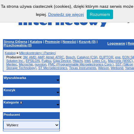
Ta strona używa ciasteczek (cookies), dzięki którym nasz serwis może
lepiej.
Dowiedz się więcej
Rozumiem
Strona Główna
|
Katalog
|
Promocje
|
Nowości
|
Koszyk (
0
)
|
Logowanie
|
Rej
Przechowalnia (
0
)
Katalog
»
Mikrokontrolery i Pamięci
Producent:
3M
,
AMD
,
AMP
,
Atmel
,
ATRC
,
Bosch
,
Catalyst (CSI)
,
ELIPTOR
,
ene
,
EON Sil
Solution Inc.
,
EPSILON
,
Fujitsu
,
Giga Device
,
Hitachi
,
Intel
,
Lotes Co.
,
Macronix (MXIC)
,
Meritec
,
Microchip
,
nuvoton
,
PMC (Programmable Microelectronics Corp.)
,
SST (Silicon
Storage Technology)
,
ST Microelectronics
,
Texas Instruments
,
Wieson
,
Winbond
,
Yamai
Wyszukiwarka
Koszyk
Kategorie
Producent