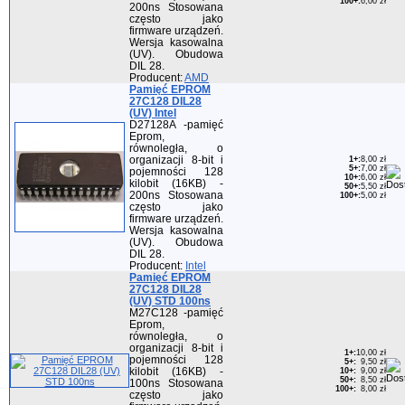
100+
:
6,00 zł
200ns Stosowana
często jako
firmware urządzeń.
Wersja kasowalna
(UV). Obudowa
DIL 28.
Producent:
AMD
Pamięć EPROM
27C128 DIL28
(UV) Intel
D27128A -pamięć
Eprom,
równoległa, o
organizacji 8-bit i
1+
:
8,00 zł
5+
:
7,00 zł
pojemności 128
10+
:
6,00 zł
kilobit (16KB) -
50+
:
5,50 zł
200ns Stosowana
100+
:
5,00 zł
często jako
firmware urządzeń.
Wersja kasowalna
(UV). Obudowa
DIL 28.
Producent:
Intel
Pamięć EPROM
27C128 DIL28
(UV) STD 100ns
M27C128 -pamięć
Eprom,
równoległa, o
organizacji 8-bit i
1+
:
10,00 zł
pojemności 128
5+
:
9,50 zł
kilobit (16KB) -
10+
:
9,00 zł
50+
:
8,50 zł
100ns Stosowana
100+
:
8,00 zł
często jako