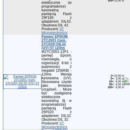
100+
:
25,00 zł
elektrycznie (w
programatorze)
kasowalną
pamięcią Flash
29F160 z
adapterem DIL42.
Obudowa DIL 42.
Producent:
ST
Microelectronics
Pamięć EPROM
27C2001 (zam.
27C020) DIL32
(UV) ST 120ns
M27C2001-12F1 -
pamięć Eprom,
równoległa, o
organizacji 8-bit i
pojemności 2
megabit (256KB) -
120ns Wersja
1+
:
10,00 zł
kasowalna (UV).
5+
:
9,50 zł
Stosowana często
10+
:
9,00 zł
50+
:
8,50 zł
jako firmware
100+
:
8,00 zł
urządzeń. . Może
być zastąpiona
elektrycznie
kasowalną (tj. w
programatorze)
pamięcią Flash
29F020 z
adapterem DIL32.
Obudowa DIL 32.
Producent:
ST
Microelectronics