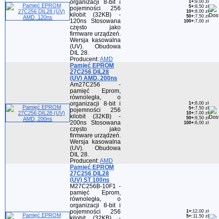
organizacji 8-bit i
1+
:
9,00 zł
5+
:
8,50 zł
pojemności 256
10+
:
8,00 zł
kilobit (32KB) -
50+
:
7,50 zł
120ns Stosowana
100+
:
7,00 zł
często jako
firmware urządzeń.
Wersja kasowalna
(UV). Obudowa
DIL 28.
Producent:
AMD
Pamięć EPROM
27C256 DIL28
(UV) AMD, 200ns
Am27C256 -
pamięć Eprom,
równoległa, o
organizacji 8-bit i
1+
:
8,00 zł
5+
:
7,50 zł
pojemności 256
10+
:
7,00 zł
kilobit (32KB) -
50+
:
6,50 zł
200ns Stosowana
100+
:
6,00 zł
często jako
firmware urządzeń.
Wersja kasowalna
(UV). Obudowa
DIL 28.
Producent:
AMD
Pamięć EPROM
27C256 DIL28
(UV) ST 100ns
M27C256B-10F1 -
pamięć Eprom,
równoległa, o
organizacji 8-bit i
pojemności 256
1+
:
12,00 zł
5+
:
11,50 zł
kilobit (32KB) -