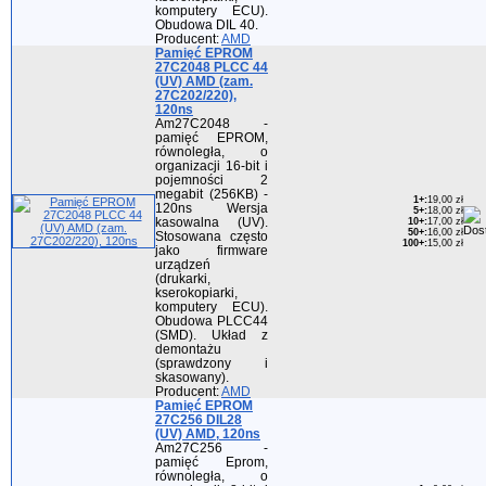
komputery ECU).
Obudowa DIL 40.
Producent:
AMD
Pamięć EPROM
27C2048 PLCC 44
(UV) AMD (zam.
27C202/220),
120ns
Am27C2048 -
pamięć EPROM,
równoległa, o
organizacji 16-bit i
pojemności 2
megabit (256KB) -
1+
:
19,00 zł
120ns Wersja
5+
:
18,00 zł
kasowalna (UV).
10+
:
17,00 zł
50+
:
16,00 zł
Stosowana często
100+
:
15,00 zł
jako firmware
urządzeń
(drukarki,
kserokopiarki,
komputery ECU).
Obudowa PLCC44
(SMD). Układ z
demontażu
(sprawdzony i
skasowany).
Producent:
AMD
Pamięć EPROM
27C256 DIL28
(UV) AMD, 120ns
Am27C256 -
pamięć Eprom,
równoległa, o