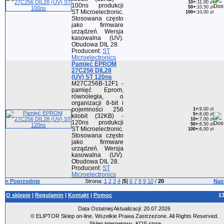
10+
:
11,00 zł
100ns produkcji
50+
:
10,50 zł
ST Microelectronic.
100+
:
10,00 zł
Stosowana często
jako firmware
urządzeń. Wersja
kasowalna (UV).
Obudowa DIL 28.
Producent:
ST
Microelectronics
Pamięć EPROM
27C256 DIL28
(UV) ST 120ns
M27C256B-12F1 -
pamięć Eprom,
równoległa, o
organizacji 8-bit i
pojemności 256
1+
:
9,00 zł
5+
:
8,00 zł
kilobit (32KB) -
10+
:
7,00 zł
120ns produkcji
50+
:
6,50 zł
ST Microelectronic.
100+
:
6,00 zł
Stosowana często
jako firmware
urządzeń. Wersja
kasowalna (UV).
Obudowa DIL 28.
Producent:
ST
Microelectronics
« Poprzednie
Strona:
1
2
3
4
[
5
]
6
7
8
9
10
/
20
Nas
O sklepie
|
Regulamin
|
Kontakt
|
Pomoc
1
Data Ostatniej Aktualizacji: 20.07.2026
© ELIPTOR Sklep on-line. Wszelkie Prawa Zastrzeżone. All Rights Reserved.
Sklep internetowy
KQS.store