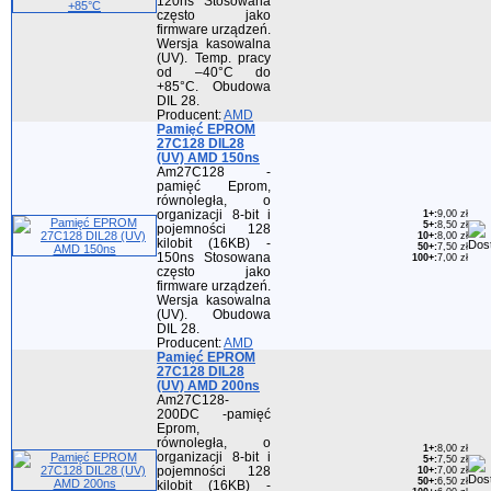
120ns Stosowana
często jako
firmware urządzeń.
Wersja kasowalna
(UV). Temp. pracy
od –40°C do
+85°C. Obudowa
DIL 28.
Producent:
AMD
Pamięć EPROM
27C128 DIL28
(UV) AMD 150ns
Am27C128 -
pamięć Eprom,
równoległa, o
organizacji 8-bit i
1+
:
9,00 zł
5+
:
8,50 zł
pojemności 128
10+
:
8,00 zł
kilobit (16KB) -
50+
:
7,50 zł
150ns Stosowana
100+
:
7,00 zł
często jako
firmware urządzeń.
Wersja kasowalna
(UV). Obudowa
DIL 28.
Producent:
AMD
Pamięć EPROM
27C128 DIL28
(UV) AMD 200ns
Am27C128-
200DC -pamięć
Eprom,
równoległa, o
1+
:
8,00 zł
organizacji 8-bit i
5+
:
7,50 zł
pojemności 128
10+
:
7,00 zł
50+
:
6,50 zł
kilobit (16KB) -