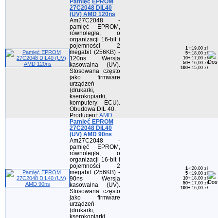
Pamięć EPROM
27C2048 DIL40
(UV) AMD 120ns
Am27C2048 -
pamięć EPROM,
równoległa, o
organizacji 16-bit i
pojemności 2
1+
:
19,00 zł
megabit (256KB) -
5+
:
18,00 zł
120ns Wersja
10+
:
17,00 zł
50+
:
16,00 zł
kasowalna (UV).
100+
:
15,00 zł
Stosowana często
jako firmware
urządzeń
(drukarki,
kserokopiarki,
komputery ECU).
Obudowa DIL 40.
Producent:
AMD
Pamięć EPROM
27C2048 DIL40
(UV) AMD 90ns
Am27C2048 -
pamięć EPROM,
równoległa, o
organizacji 16-bit i
pojemności 2
1+
:
20,00 zł
megabit (256KB) -
5+
:
19,00 zł
90ns Wersja
10+
:
18,00 zł
50+
:
17,00 zł
kasowalna (UV).
100+
:
16,00 zł
Stosowana często
jako firmware
urządzeń
(drukarki,
kserokopiarki,