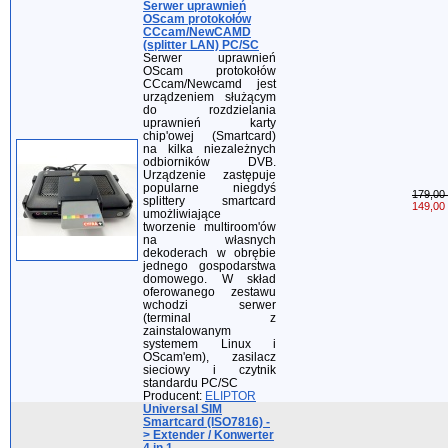
Serwer uprawnień
OScam protokołów
CCcam/NewCAMD
(splitter LAN) PC/SC
Serwer uprawnień
OScam protokołów
CCcam/Newcamd jest
urządzeniem służącym
do rozdzielania
uprawnień karty
chip'owej (Smartcard)
na kilka niezależnych
odbiorników DVB.
Urządzenie zastępuje
popularne niegdyś
179,00 
splittery smartcard
149,00 
umożliwiające
tworzenie multiroom'ów
na własnych
dekoderach w obrębie
jednego gospodarstwa
domowego. W skład
oferowanego zestawu
wchodzi serwer
(terminal z
zainstalowanym
systemem Linux i
OScam'em), zasilacz
sieciowy i czytnik
standardu PC/SC
Producent:
ELIPTOR
Universal SIM
Smartcard (ISO7816) -
> Extender / Konwerter
4 in 1