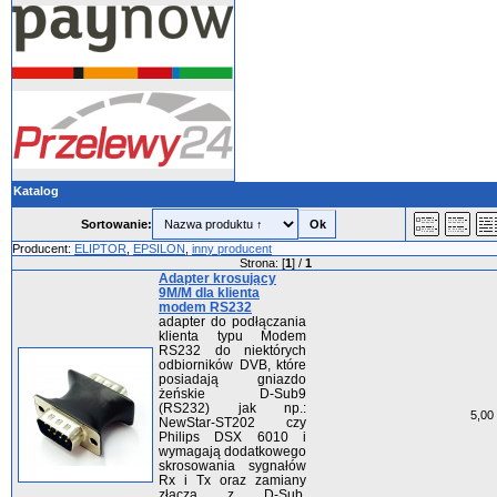
Katalog
Sortowanie:
Producent:
ELIPTOR
,
EPSILON
,
inny producent
Strona: [
1
] /
1
Adapter krosujący
9M/M dla klienta
modem RS232
adapter do podłączania
klienta typu Modem
RS232 do niektórych
odbiorników DVB, które
posiadają gniazdo
żeńskie D-Sub9
(RS232) jak np.:
5,00 
NewStar-ST202 czy
Philips DSX 6010 i
wymagają dodatkowego
skrosowania sygnałów
Rx i Tx oraz zamiany
złącza z D-Sub.