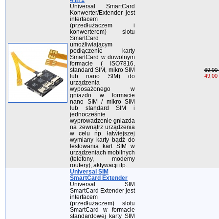
Universal SmartCard
Konwerter/Extender jest
interfacem
(przedłużaczem i
konwerterem) slotu
SmartCard
umożliwiającym
podłączenie karty
SmartCard w dowolnym
formacie ( ISO7816,
standard SIM, mikro SIM
69,00 
lub nano SIM) do
49,00 
urządzenia
wyposażonego w
gniazdo w formacie
nano SIM / mikro SIM
lub standard SIM i
jednocześnie
wyprowadzenie gniazda
na zewnątrz urządzenia
w celu np. łatwiejszej
wymiany karty bądź do
testowania kart SIM w
urządzeniach mobilnych
(telefony, modemy
routery), aktywacji itp.
Universal SIM
SmartCard Extender
Universal SIM
SmartCard Extender jest
interfacem
(przedłużaczem) slotu
SmartCard w formacie
standardowej karty SIM