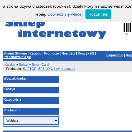
splitter, cyfra, plus, splittery, spliter, splitery, smartcard, smart, card, podział, kart, elip
Ta strona używa ciasteczek (cookies), dzięki którym nasz serwis może
epsilon, pic, turbo, avr, maxx, klient, client, karta kliencka, modem, rs 232, najlepsz
zacięć
lepiej.
Dowiedz się więcej
Rozumiem
Strona Główna
|
Katalog
|
Promocje
|
Nowości
|
Koszyk (
0
)
|
Logowanie
|
Rej
Przechowalnia (
0
)
Katalog
»
Splitter'y Smart-Card
Producent:
ELIPTOR
,
EPSILON
,
inny producent
Wyszukiwarka
Koszyk
Kategorie
Producent