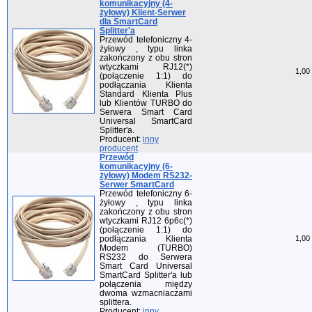
komunikacyjny (4-
żyłowy) Klient-Serwer
dla SmartCard
Splitter'a
Przewód telefoniczny 4-
żyłowy , typu linka
zakończony z obu stron
wtyczkami RJ12(*)
1,00 
(połączenie 1:1) do
podłączania Klienta
Standard Klienta Plus
lub Klientów TURBO do
Serwera Smart Card
Universal SmartCard
Splitter'a.
Producent:
inny
producent
Przewód
komunikacyjny (6-
żyłowy) Modem RS232-
Serwer SmartCard
Przewód telefoniczny 6-
żyłowy , typu linka
zakończony z obu stron
wtyczkami RJ12 6p6c(*)
(połączenie 1:1) do
podłączania Klienta
1,00 
Modem (TURBO)
RS232 do Serwera
Smart Card Universal
SmartCard Splitter'a lub
połączenia między
dwoma wzmacniaczami
splittera.
Producent:
inny