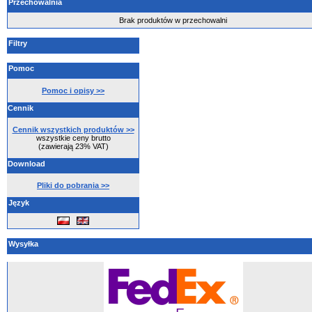
Przechowalnia
Brak produktów w przechowalni
Filtry
Pomoc
Pomoc i opisy >>
Cennik
Cennik wszystkich produktów >>
wszystkie ceny brutto
(zawierają 23% VAT)
Download
Pliki do pobrania >>
Język
Wysyłka