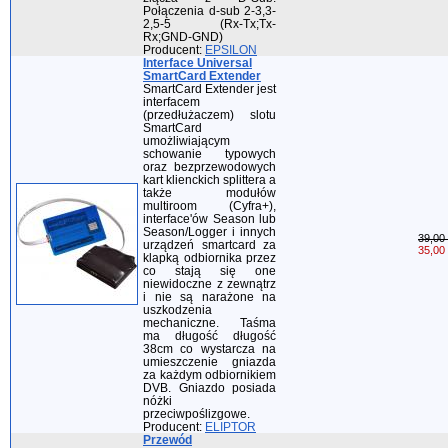
Połączenia d-sub 2-3,3-
2,5-5 (Rx-Tx;Tx-
Rx;GND-GND)
Producent:
EPSILON
Interface Universal
SmartCard Extender
SmartCard Extender jest
interfacem
(przedłużaczem) slotu
SmartCard
umożliwiającym
schowanie typowych
oraz bezprzewodowych
kart klienckich splittera a
także modułów
multiroom (Cyfra+),
interface'ów Season lub
Season/Logger i innych
39,00 
urządzeń smartcard za
35,00 
klapką odbiornika przez
co stają się one
niewidoczne z zewnątrz
i nie są narażone na
uszkodzenia
mechaniczne. Taśma
ma długość długość
38cm co wystarcza na
umieszczenie gniazda
za każdym odbiornikiem
DVB. Gniazdo posiada
nóżki
przeciwpoślizgowe.
Producent:
ELIPTOR
Przewód