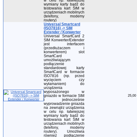
w celu np. łatwiejszej
wymiany karty bądź do
testowania kart SIM w
urządzeniach mobilnych
(telefony, modemy
routery)
Universal Smartcard
(ISO7816) -> SIM
Extender / Konwerter
Universal SmartCard 2
SIM Konwerter/Extender
jest interfacem
(przedłużaczem i
konwerterem) slot
SmartCard
umożliwiającym
podłączenie
standardowej karty
SmartCard w formacie
ISO7816 (np. przed
wycięciem czy
wyłamaniem) do
urządzenia
wyposażonego w
gniazdo w formacie SIM
25,00 
i jednocześnie
wyprowadzenie gniazda
na zewnątrz urządzenia
w celu np. łatwiejszej
wymiany karty bądź do
testowania kart SIM w
urządzeniach mobilnych
(telefony, modemy
routery). Umożliwia
również podłączenie