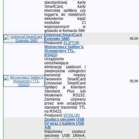
standardowej karty
SmartCard, karty
klienckiej splittera czy
logger'a do niektórych
dekoderów bądź
modułów CI
wyposażonych w
gniazdo w formacie SIM
Universal SmartCard
Extender SMD
45,00 
Producent:
ELIPTOR
Wzmacniacz Splitter'a
(Konwertery TTL-
RS422)
Urządzenie
umożliwiające
eliminację zakłóceń i
zwiększenie odległości
transmisji między
Serwerem SmartCard
35,00 
(Universal SmartCard
Splitter) a Klientem
Standard, Plus lub
Modemem RS232.
Zamienia używany
przez w/w urządzenia
standard transmisji TTL
na RS422.
Producent:
EPSILON
Zasilacz sieciowy USB
5V wraz z kablem USB
A/B
Impulsowy zasilacz
sieciowy USB 180mA,