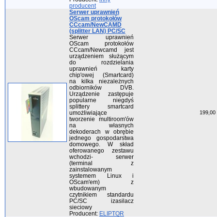
producent
Serwer uprawnień
OScam protokołów
CCcam/NewCAMD
(splitter LAN) PC/SC
Serwer uprawnień
OScam protokołów
CCcam/Newcamd jest
urządzeniem służącym
do rozdzielania
uprawnień karty
chip'owej (Smartcard)
na kilka niezależnych
odbiorników DVB.
Urządzenie zastępuje
popularne niegdyś
splittery smartcard
umożliwiające
199,00 
tworzenie multiroom'ów
na własnych
dekoderach w obrębie
jednego gospodarstwa
domowego. W skład
oferowanego zestawu
wchodzi- serwer
(terminal z
zainstalowanym
systemem Linux i
OScam'em) z
wbudowanym
czytnikiem standardu
PC/SC izasilacz
sieciowy
Producent:
ELIPTOR