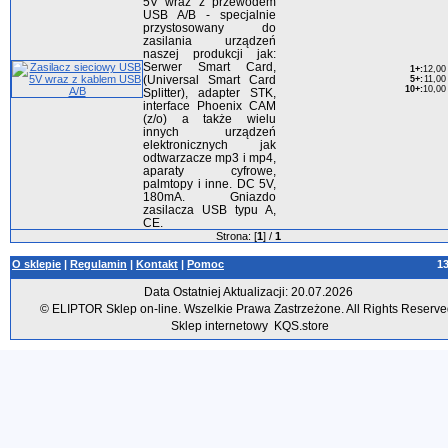
5V wraz z przewodem
USB A/B - specjalnie
przystosowany do
zasilania urządzeń
naszej produkcji jak:
Serwer Smart Card,
1+
:
12,00 
(Universal Smart Card
5+
:
11,00 
10+
:
10,00 
Splitter), adapter STK,
interface Phoenix CAM
(z/o) a także wielu
innych urządzeń
elektronicznych jak
odtwarzacze mp3 i mp4,
aparaty cyfrowe,
palmtopy i inne. DC 5V,
180mA. Gniazdo
zasilacza USB typu A,
CE.
Strona: [
1
] /
1
O sklepie
|
Regulamin
|
Kontakt
|
Pomoc
1
Data Ostatniej Aktualizacji: 20.07.2026
© ELIPTOR Sklep on-line. Wszelkie Prawa Zastrzeżone. All Rights Reserve
Sklep internetowy
KQS.store