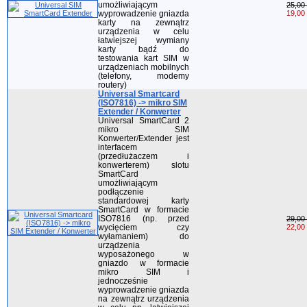
umożliwiającym
25,00 
wyprowadzenie gniazda
19,00 
karty na zewnątrz
urządzenia w celu
łatwiejszej wymiany
karty bądź do
testowania kart SIM w
urządzeniach mobilnych
(telefony, modemy
routery)
Universal Smartcard
(ISO7816) -> mikro SIM
Extender / Konwerter
Universal SmartCard 2
mikro SIM
Konwerter/Extender jest
interfacem
(przedłużaczem i
konwerterem) slotu
SmartCard
umożliwiającym
podłączenie
standardowej karty
SmartCard w formacie
ISO7816 (np. przed
29,00 
wycięciem czy
22,00 
wyłamaniem) do
urządzenia
wyposażonego w
gniazdo w formacie
mikro SIM i
jednocześnie
wyprowadzenie gniazda
na zewnątrz urządzenia