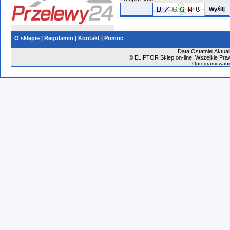
O sklepie
|
Regulamin
|
Kontakt
|
Pomoc
Data Ostatniej Aktual
©
ELIPTOR Sklep on-line. Wszelkie Praw
Oprogramowani