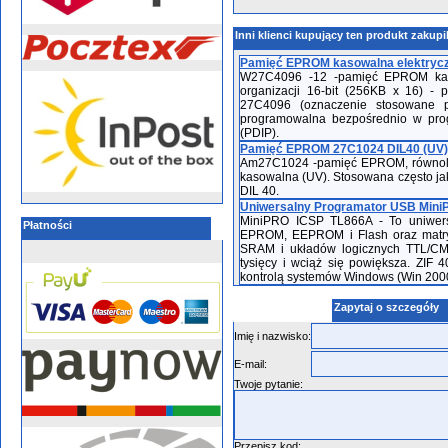
Inni klienci kupujący ten produkt zakupi
Pamięć EPROM kasowalna elektrycz
W27C4096 -12 -pamięć EPROM kasow
organizacji 16-bit (256KB x 16) -
27C4096 (oznaczenie stosowane 
programowalna bezpośrednio w pro
(PDIP).
Pamięć EPROM 27C1024 DIL40 (UV
Am27C1024 -pamięć EPROM, równoległ
kasowalna (UV). Stosowana często ja
DIL 40.
Uniwersalny Programator USB Min
MiniPRO ICSP TL866A - To uniwersa
Płatności
EPROM, EEPROM i Flash oraz matryc
SRAM i układów logicznych TTL/CMO
tysięcy i wciąż się powiększa. ZIF 
kontrolą systemów Windows (Win 2000 /
Zapytaj o szczegóły
Imię i nazwisko:
E-mail:
Twoje pytanie:
Przepisz kod: