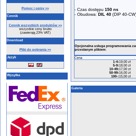
Pomoc i opisy >>
- Czas dostępu
150 ns
- Obudowa:
DIL 40
(DIP 40-CW
Cennik
Cennik wszystkich produktów >>
wszystkie ceny brutto
(zawierają 23% VAT)
Download
Opcjonalna usługa programowania z
Pliki do pobrania >>
przesłanym plikiem
:
Język
Cena
1-4
:
19,00 zł
5-9
:
18,00 zł
10-49
:
17,00 zł
50-99
:
16,00 zł
Wysyłka
100-
:
15,00 zł
Galeria