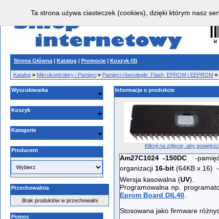
Ta strona używa ciasteczek (cookies), dzięki którym nasz ser
Strona Główna
|
Katalog
|
Promocje
|
Koszyk (
0
)
Katalog
»
Mikrokontrolery i Pamięci
»
Pamięci równoległe: Flash, EPROM i EEPROM
»
Wyszukiwarka
Informacje o produkcie
Koszyk
Kategorie
Kliknij na zdjęcie, aby powięks
Producent
Am27C1024 -150DC
-pami
organizacji
16-bit
(64KB x 16) 
Wersja kasowalna (
UV
).
Programowalna np. programa
Przechowalnia
Eprom Board DIL40
.
Brak produktów w przechowalni
Stosowana jako firmware różnych
Pomoc