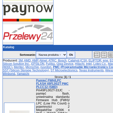
Katalog
Sortowanie:
Producent:
3M
,
AMD
,
AMP
,
Atmel
,
ATRC
,
Bosch
,
Catalyst (CSI)
,
ELIPTOR
,
ene
,
E
Silicon Solution Inc.
,
EPSILON
,
Fujitsu
,
Giga Device
,
Hitachi
,
Intel
,
Lotes Co.
,
Mac
(MXIC)
,
Meritec
,
Microchip
,
nuvoton
,
PMC (Programmable Microelectronics Cor
SST (Silicon Storage Technology)
,
ST Microelectronics
,
Texas Instruments
,
Wies
Winbond
,
Yamaichi
Strona: [
1
] /
1
Pamięć FWH/LPC
FLASH 49FL002T PMC
PLCC32 (SMD)
Pm49FL002T-33JC -
pamięć flash,
uniwersalna standardu
Firmware Hub (FWH)/
LPC (Low Pin Count) o
pojemności 2
Megabit'ów (256K x