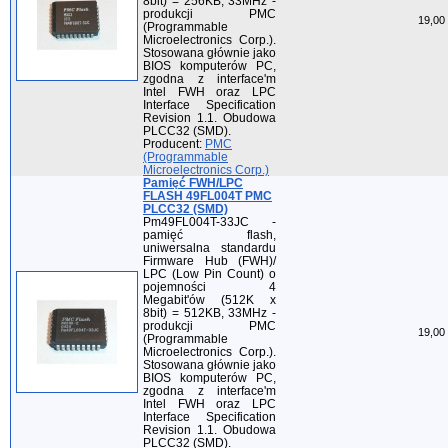
8bit) = 256KB, 33MHz -
produkcji PMC
19,00 
(Programmable
Microelectronics Corp.).
Stosowana głównie jako
BIOS komputerów PC,
zgodna z interface'm
Intel FWH oraz LPC
Interface Specification
Revision 1.1. Obudowa
PLCC32 (SMD).
Producent:
PMC
(Programmable
Microelectronics Corp.)
Pamięć FWH/LPC
FLASH 49FL004T PMC
PLCC32 (SMD)
Pm49FL004T-33JC -
pamięć flash,
uniwersalna standardu
Firmware Hub (FWH)/
LPC (Low Pin Count) o
pojemności 4
Megabit'ów (512K x
8bit) = 512KB, 33MHz -
produkcji PMC
19,00 
(Programmable
Microelectronics Corp.).
Stosowana głównie jako
BIOS komputerów PC,
zgodna z interface'm
Intel FWH oraz LPC
Interface Specification
Revision 1.1. Obudowa
PLCC32 (SMD).