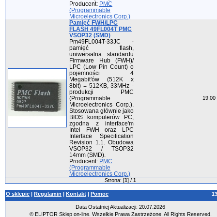
Producent:
PMC
(Programmable
Microelectronics Corp.)
Pamięć FWH/LPC
FLASH 49FL004T PMC
VSOP32 (SMD)
Pm49FL004T-33JC -
pamięć flash,
uniwersalna standardu
Firmware Hub (FWH)/
LPC (Low Pin Count) o
pojemności 4
Megabit'ów (512K x
8bit) = 512KB, 33MHz -
produkcji PMC
(Programmable
19,00 
Microelectronics Corp.).
Stosowana głównie jako
BIOS komputerów PC,
zgodna z interface'm
Intel FWH oraz LPC
Interface Specification
Revision 1.1. Obudowa
VSOP32 / TSOP32
14mm (SMD).
Producent:
PMC
(Programmable
Microelectronics Corp.)
Strona: [
1
] /
1
O sklepie
|
Regulamin
|
Kontakt
|
Pomoc
1
Data Ostatniej Aktualizacji: 20.07.2026
© ELIPTOR Sklep on-line. Wszelkie Prawa Zastrzeżone. All Rights Reserved.