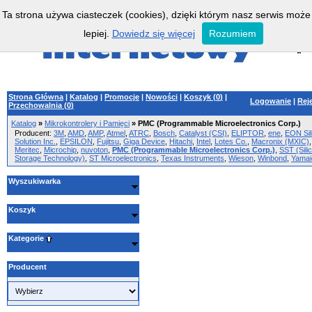
Ta strona używa ciasteczek (cookies), dzięki którym nasz serwis może
lepiej.
Dowiedz się więcej
Rozumiem
Strona Główna
|
Katalog
|
Promocje
|
Nowości
|
Koszyk (
0
)
|
Logowanie
|
Rej
Przechowalnia (
0
)
Katalog
»
Mikrokontrolery i Pamięci
»
PMC (Programmable Microelectronics Corp.)
Producent:
3M
,
AMD
,
AMP
,
Atmel
,
ATRC
,
Bosch
,
Catalyst (CSI)
,
ELIPTOR
,
ene
,
EON Sil
Solution Inc.
,
EPSILON
,
Fujitsu
,
Giga Device
,
Hitachi
,
Intel
,
Lotes Co.
,
Macronix (MXIC)
,
Meritec
,
Microchip
,
nuvoton
,
PMC (Programmable Microelectronics Corp.)
,
SST (Sili
Storage Technology)
,
ST Microelectronics
,
Texas Instruments
,
Wieson
,
Winbond
,
Yamai
Wyszukiwarka
Koszyk
Kategorie
Producent