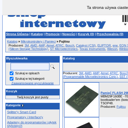
Ta strona używa ciaste
Strona Główna
|
Katalog
|
Promocje
|
Nowości
|
Koszyk (
0
)
|
Przechowalnia (
0
)
Katalog
»
Mikrokontrolery i Pamięci
»
Fujitsu
Producent:
3M
,
AMD
,
AMP
,
Atmel
,
ATRC
,
Bosch
,
Catalyst (CSI)
,
ELIPTOR
,
ene
,
EON Si
(Silicon Storage Technology)
,
ST Microelectronics
,
Texas Instruments
,
Wieson
,
Winbo
Wyszukiwarka
Katalog
Szukaj w opisach
Producent:
3M
,
AMD
,
AMP
,
Atmel
,
ATRC
,
Bosc
(Programmable Microelectronics Corp.)
,
SST (
Szukaj w tej kategorii
Zaawansowane wyszukiwanie
Koszyk
Pamięć FLASH 29F
MBM29F160BE -70PFT
Twój koszyk jest pusty
bootloader'em (bot
TSOP48.
Kategorie
Producent:
Fujitsu
Splitter'y Smart-Card
Programatory i Interface'y
Adaptery do programatorów i płytek
stykowych