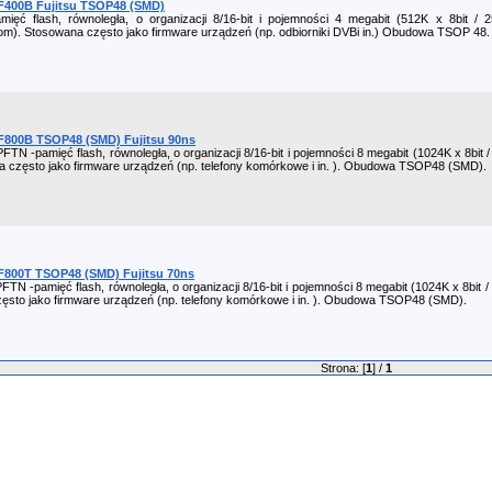
400B Fujitsu TSOP48 (SMD)
ęć flash, równoległa, o organizacji 8/16-bit i pojemności 4 megabit (512K x 8bit / 2
tom). Stosowana często jako firmware urządzeń (np. odbiorniki DVBi in.) Obudowa TSOP 48.
800B TSOP48 (SMD) Fujitsu 90ns
-pamięć flash, równoległa, o organizacji 8/16-bit i pojemności 8 megabit (1024K x 8bit /
a często jako firmware urządzeń (np. telefony komórkowe i in. ). Obudowa TSOP48 (SMD).
800T TSOP48 (SMD) Fujitsu 70ns
-pamięć flash, równoległa, o organizacji 8/16-bit i pojemności 8 megabit (1024K x 8bit /
zęsto jako firmware urządzeń (np. telefony komórkowe i in. ). Obudowa TSOP48 (SMD).
Strona: [
1
] /
1