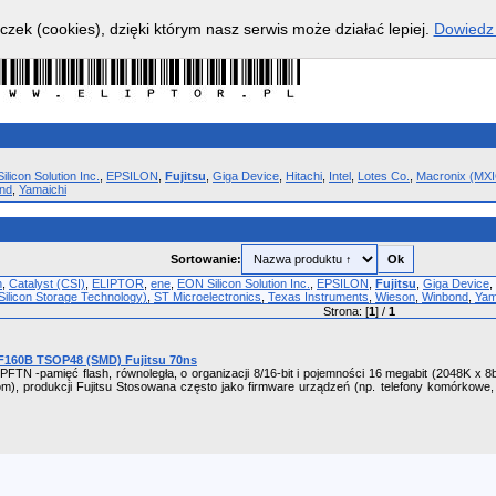
czek (cookies), dzięki którym nasz serwis może działać lepiej.
Dowiedz 
licon Solution Inc.
,
EPSILON
,
Fujitsu
,
Giga Device
,
Hitachi
,
Intel
,
Lotes Co.
,
Macronix (MXI
nd
,
Yamaichi
Sortowanie:
h
,
Catalyst (CSI)
,
ELIPTOR
,
ene
,
EON Silicon Solution Inc.
,
EPSILON
,
Fujitsu
,
Giga Device
,
Silicon Storage Technology)
,
ST Microelectronics
,
Texas Instruments
,
Wieson
,
Winbond
,
Yam
Strona: [
1
] /
1
160B TSOP48 (SMD) Fujitsu 70ns
N -pamięć flash, równoległa, o organizacji 8/16-bit i pojemności 16 megabit (2048K x 8bi
om), produkcji Fujitsu Stosowana często jako firmware urządzeń (np. telefony komórkowe,