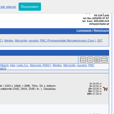
się więcej
Rozumiem
ELIPTOR - Tomasz Bator
ul. Przybyszewskiego 99
93-126 Łódź
tel./fax (42)250-37-97
tel. kom. 604-606-210
sklep@eliptor.pl
Logowanie
|
Rejestracja
C)
,
Meritec
,
Microchip
,
nuvoton
,
PMC (Programmable Microelectronics Corp.)
,
SST
Hitachi
,
Intel
,
Lotes Co.
,
Macronix (MXIC)
,
Meritec
,
Microchip
,
nuvoton
,
PMC
aichi
1+
:
19,00 zł
t / 1024 x 16bit) = 2MB, 70ns, 5V, z dolnym
5+
:
18,50 zł
 odbiorniki DVD, DiVX, DVB i in. ). Obudowa
10+
:
18,00 zł
50+
:
17,50 zł
100+
:
17,00 zł