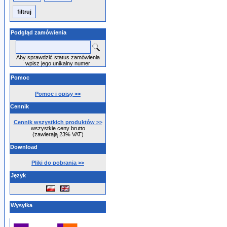
Podgląd zamówienia
Aby sprawdzić status zamówienia
wpisz jego unikalny numer
Pomoc
Pomoc i opisy >>
Cennik
Cennik wszystkich produktów >>
wszystkie ceny brutto
(zawierają 23% VAT)
Download
Pliki do pobrania >>
Język
Wysyłka