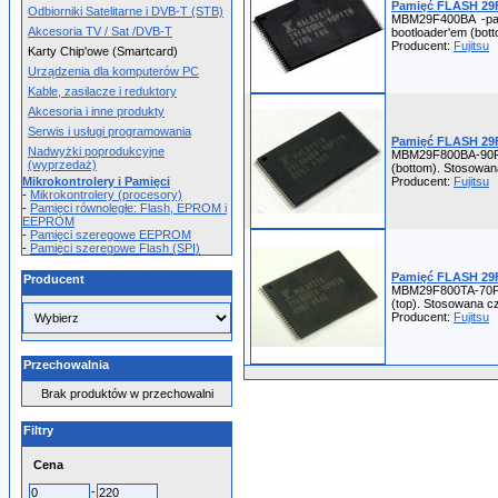
Pamięć FLASH 29F
Odbiorniki Satelitarne i DVB-T (STB)
MBM29F400BA -pami
Akcesoria TV / Sat /DVB-T
bootloader'em (bot
Producent:
Fujitsu
Karty Chip'owe (Smartcard)
Urządzenia dla komputerów PC
Kable, zasilacze i reduktory
Akcesoria i inne produkty
Serwis i usługi programowania
Pamięć FLASH 29F
Nadwyżki poprodukcyjne
MBM29F800BA-90PFTN 
(wyprzedaż)
(bottom). Stosowan
Mikrokontrolery i Pamięci
Producent:
Fujitsu
-
Mikrokontrolery (procesory)
-
Pamięci równoległe: Flash, EPROM i
EEPROM
-
Pamięci szeregowe EEPROM
-
Pamięci szeregowe Flash (SPI)
Pamięć FLASH 29F
Producent
MBM29F800TA-70PFTN 
(top). Stosowana c
Producent:
Fujitsu
Przechowalnia
Brak produktów w przechowalni
Filtry
Cena
-