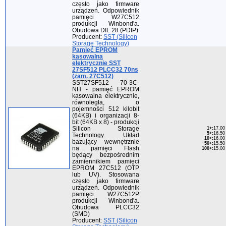
często jako firmware
urządzeń. Odpowiednik
pamięci W27C512
produkcji Winbond'a.
Obudowa DIL 28 (PDIP)
Producent:
SST (Silicon
Storage Technology)
Pamięć EPROM
kasowalna
elektrycznie SST
27SF512 PLCC32 70ns
(zam. 27C512)
SST27SF512 -70-3C-
NH - pamięć EPROM
kasowalna elektrycznie,
równoległa, o
pojemności 512 kilobit
(64KB) i organizacji 8-
bit (64KB x 8) - produkcji
Silicon Storage
1+
:
17,00 
5+
:
16,50 
Technology. Układ
10+
:
16,00 
bazujący wewnętrznie
50+
:
15,50 
na pamięci Flash
100+
:
15,00 
będący bezpośrednim
zamiennikiem pamięci
EPROM 27C512 (OTP
lub UV). Stosowana
często jako firmware
urządzeń. Odpowiednik
pamięci W27C512P
produkcji Winbond'a.
Obudowa PLCC32
(SMD)
Producent:
SST (Silicon