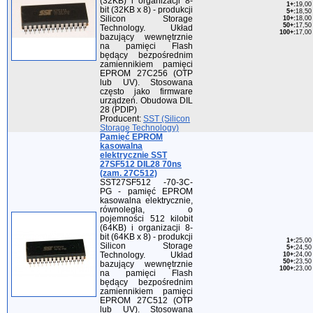
(32KB) i organizacji 8-
1+
:
19,00 
bit (32KB x 8) - produkcji
5+
:
18,50 
Silicon Storage
10+
:
18,00 
50+
:
17,50 
Technology. Układ
100+
:
17,00 
bazujący wewnętrznie
na pamięci Flash
będący bezpośrednim
zamiennikiem pamięci
EPROM 27C256 (OTP
lub UV). Stosowana
często jako firmware
urządzeń. Obudowa DIL
28 (PDIP)
Producent:
SST (Silicon
Storage Technology)
Pamięć EPROM
kasowalna
elektrycznie SST
27SF512 DIL28 70ns
(zam. 27C512)
SST27SF512 -70-3C-
PG - pamięć EPROM
kasowalna elektrycznie,
równoległa, o
pojemności 512 kilobit
(64KB) i organizacji 8-
bit (64KB x 8) - produkcji
1+
:
25,00 
Silicon Storage
5+
:
24,50 
Technology. Układ
10+
:
24,00 
50+
:
23,50 
bazujący wewnętrznie
100+
:
23,00 
na pamięci Flash
będący bezpośrednim
zamiennikiem pamięci
EPROM 27C512 (OTP
lub UV). Stosowana