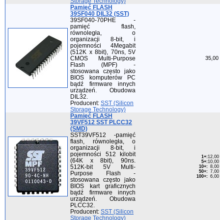
Storage Technology)
Pamięć FLASH
39SF040 DIL32 (SST)
39SF040-70PHE -
pamięć flash,
równoległa, o
organizacji 8-bit, i
pojemności 4Megabit
(512K x 8bit), 70ns, 5V
CMOS Multi-Purpose
35,00 
Flash (MPF) -
stosowana często jako
BIOS komputerów PC
bądź firmware innych
urządzeń. Obudowa
DIL32.
Producent:
SST (Silicon
Storage Technology)
Pamięć FLASH
39VF512 SST PLCC32
(SMD)
SST39VF512 -pamięć
flash, równoległa, o
organizacji 8-bit, i
pojemności 512 kilobit
1+
:
12,00 
(64K x 8bit), 90ns.
5+
:
10,00 
512K-bit 5V Multi-
10+
:
8,00 
50+
:
7,00 
Purpose Flash -
100+
:
6,00 
stosowana często jako
BIOS kart graficznych
bądź firmware innych
urządzeń. Obudowa
PLCC32.
Producent:
SST (Silicon
Storage Technology)