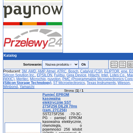
Katalog
Sortowanie:
Producent:
3M
,
AMD
,
AMP
,
Atmel
,
ATRC
,
Bosch
,
Catalyst (CSI)
,
ELIPTOR
,
ene
,
E
Silicon Solution Inc.
,
EPSILON
,
Fujitsu
,
Giga Device
,
Hitachi
,
Intel
,
Lotes Co.
,
Mac
(MXIC)
,
Meritec
,
Microchip
,
nuvoton
,
PMC (Programmable Microelectronics Corp
(Silicon Storage Technology)
,
ST Microelectronics
,
Texas Instruments
,
Wieson
,
Winbond
,
Yamaichi
Strona: [
1
] /
1
Pamięć EPROM
kasowalna
elektrycznie SST
27SF256 DIL28 70ns
(zam. 27C256)
SST27SF256 -70-3C-
PG - pamięć EPROM
kasowalna elektrycznie,
równoległa, o
pojemności 256 kilobit