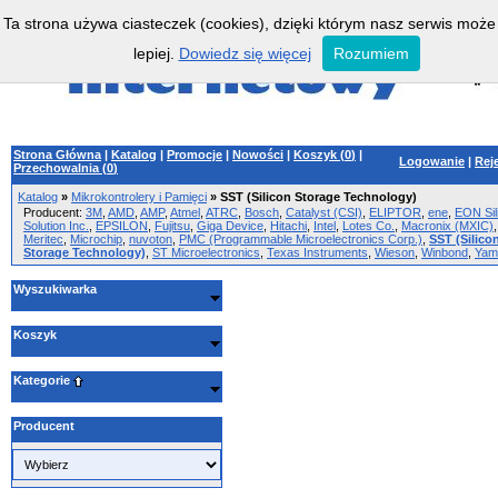
Ta strona używa ciasteczek (cookies), dzięki którym nasz serwis może
lepiej.
Dowiedz się więcej
Rozumiem
Strona Główna
|
Katalog
|
Promocje
|
Nowości
|
Koszyk (
0
)
|
Logowanie
|
Rej
Przechowalnia (
0
)
Katalog
»
Mikrokontrolery i Pamięci
»
SST (Silicon Storage Technology)
Producent:
3M
,
AMD
,
AMP
,
Atmel
,
ATRC
,
Bosch
,
Catalyst (CSI)
,
ELIPTOR
,
ene
,
EON Sil
Solution Inc.
,
EPSILON
,
Fujitsu
,
Giga Device
,
Hitachi
,
Intel
,
Lotes Co.
,
Macronix (MXIC)
,
Meritec
,
Microchip
,
nuvoton
,
PMC (Programmable Microelectronics Corp.)
,
SST (Silico
Storage Technology)
,
ST Microelectronics
,
Texas Instruments
,
Wieson
,
Winbond
,
Yam
Wyszukiwarka
Koszyk
Kategorie
Producent