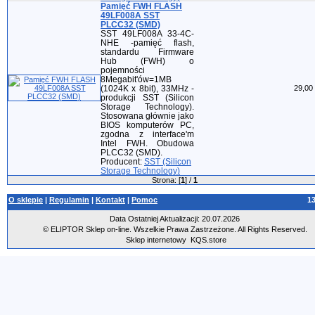
Pamięć FWH FLASH
49LF008A SST
PLCC32 (SMD)
SST 49LF008A 33-4C-
NHE -pamięć flash,
standardu Firmware
Hub (FWH) o
pojemności
8Megabit'ów=1MB
(1024K x 8bit), 33MHz -
29,00 
produkcji SST (Silicon
Storage Technology).
Stosowana głównie jako
BIOS komputerów PC,
zgodna z interface'm
Intel FWH. Obudowa
PLCC32 (SMD).
Producent:
SST (Silicon
Storage Technology)
Strona: [
1
] /
1
O sklepie
|
Regulamin
|
Kontakt
|
Pomoc
1
Data Ostatniej Aktualizacji: 20.07.2026
© ELIPTOR Sklep on-line. Wszelkie Prawa Zastrzeżone. All Rights Reserved.
Sklep internetowy
KQS.store