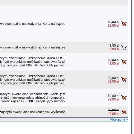
49,00 zł
cym ewentualne uszkodzenia. Karta na złącze
39,00 zł
49,00 zł
cym ewentualne uszkodzenia. Karta na złącze
39,00 zł
zującym ewentualne uszkodzenia. Karta POST
69,00 zł
edynym warunkiem możliwości stosowania tej
49,00 zł
urządzeń pod port 80h, 84h lub 300h pamięci
zującym ewentualne uszkodzenia. Karta POST
99,00 zł
edynym warunkiem możliwości stosowania tej
69,00 zł
urządzeń pod port 80h, 84h lub 300h pamięci
zującym ewentualne uszkodzenia. Karta jest
119,00 zł
czność monitorowania stabilności komputera.
79,00 zł
 wolne złącze PCI i BIOS zapisujący numery
69,00 zł
lizującym ewentualne uszkodzenia. Wyświetla
49,00 zł
.
Następne »