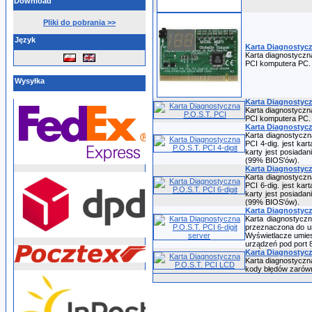
Download
Pliki do pobrania >>
Język
Karta Diagnostycz
Karta diagnostyczn
PCI komputera PC.
Wysyłka
Karta Diagnostycz
Karta diagnostyczn
PCI komputera PC.
Karta Diagnostyczn
Karta diagnostyczn
PCI 4-dig. jest ka
karty jest posiada
(99% BIOS'ów).
Karta Diagnostyczn
Karta diagnostyczn
PCI 6-dig. jest ka
karty jest posiada
(99% BIOS'ów).
Karta Diagnostyczn
Karta diagnostyczn
przeznaczona do um
Wyświetlacze umies
urządzeń pod port 
Karta Diagnostycz
Karta diagnostyczn
kody błędów zarówno