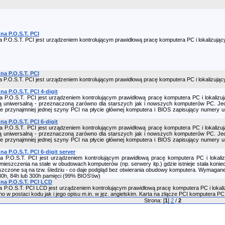
na P.O.S.T. PCI
a P.O.S.T. PCI jest urządzeniem kontrolującym prawidłową pracę komputera PC i lokalizują
na P.O.S.T. PCI
a P.O.S.T. PCI jest urządzeniem kontrolującym prawidłową pracę komputera PC i lokalizują
a P.O.S.T. PCI 4-digit
a P.O.S.T. PCI jest urządzeniem kontrolującym prawidłową pracę komputera PC i lokali
rtą uniwersalną - przeznaczoną zarówno dla starszych jak i nowszych komputerów PC. J
nie przynajmniej jednej szyny PCI na płycie głównej komputera i BIOS zapisujący numery 
a P.O.S.T. PCI 6-digit
a P.O.S.T. PCI jest urządzeniem kontrolującym prawidłową pracę komputera PC i lokali
rtą uniwersalną - przeznaczoną zarówno dla starszych jak i nowszych komputerów PC. J
nie przynajmniej jednej szyny PCI na płycie głównej komputera i BIOS zapisujący numery 
a P.O.S.T. PCI 6-digit server
a P.O.S.T. PCI jest urządzeniem kontrolującym prawidłową pracę komputera PC i lokali
ieszczenia na stałe w obudowach komputerów (np. serwery itp.) gdzie istnieje stała konie
zczone są na tzw. śledziu - co daje podgląd bez otwierania obudowy komputera. Wymagane
80h, 84h lub 300h pamięci (99% BIOS'ów)
na P.O.S.T. PCI LCD
a P.O.S.T. PCI LCD jest urządzeniem kontrolującym prawidłową pracę komputera PC i loka
 w postaci kodu jak i jego opisu m.in. w jęz. angielskim. Karta na złącze PCI komputera PC
Strona: [
1
]
2
/
2