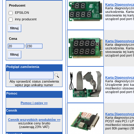
Karta Diagnostyczn
Producent
Karta diagnostyczn
uszkodzenia. Karta
EPSILON
stosowania tej kar
urządzeń pod port 
inny producent
Cena
Karta Diagnostyczn
Karta diagnostyczn
-
uszkodzenia. Karta
stosowania tej kar
urządzeń pod port 
Podgląd zamówienia
Karta Diagnostyczn
Karta diagnostyczn
Aby sprawdzić status zamówienia
Urządzenie jest k
wpisz jego unikalny numer
możliwości stosowa
urządzeń pod port 
Pomoc
Pomoc i opisy >>
Cennik
Karta Diagnostycz
Karta diagnostyczn
Cennik wszystkich produktów >>
POST mini PCI / LP
wszystkie ceny brutto
możliwości stosowan
(zawierają 23% VAT)
port 80h pamięci (