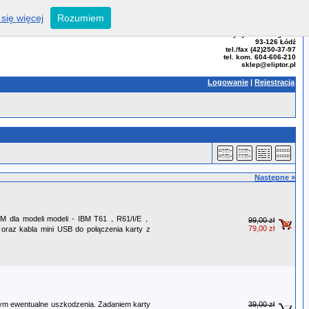
się więcej
Rozumiem
ELIPTOR - Tomasz Bator
ul. Przybyszewskiego 99
93-126 Łódź
tel./fax (42)250-37-97
tel. kom. 604-606-210
sklep@eliptor.pl
Logowanie
|
Rejestracja
Następne »
 IBM dla modeli modeli - IBM T61，R61/I/E，
99,00 zł
79,00 zł
 kabla mini USB do połączenia karty z
ącym ewentualne uszkodzenia. Zadaniem karty
39,00 zł