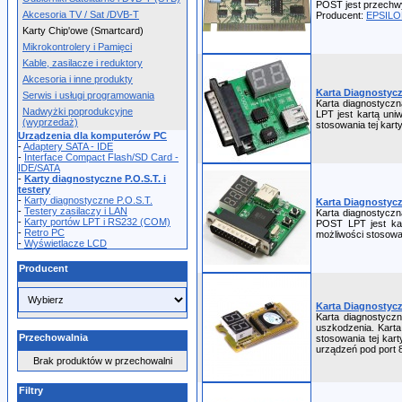
POST jest przechwy
Akcesoria TV / Sat /DVB-T
Producent:
EPSIL
Karty Chip'owe (Smartcard)
Mikrokontrolery i Pamięci
Kable, zasilacze i reduktory
Akcesoria i inne produkty
Karta Diagnostycz
Serwis i usługi programowania
Karta diagnostyczn
Nadwyżki poprodukcyjne
LPT jest kartą un
(wyprzedaż)
stosowania tej kar
Urządzenia dla komputerów PC
-
Adaptery SATA - IDE
-
Interface Compact Flash/SD Card -
IDE/SATA
-
Karty diagnostyczne P.O.S.T. i
testery
-
Karty diagnostyczne P.O.S.T.
Karta Diagnostycz
-
Testery zasilaczy i LAN
Karta diagnostyczn
-
Karty portów LPT i RS232 (COM)
POST LPT jest kar
-
Retro PC
możliwości stosowa
-
Wyświetlacze LCD
Producent
Karta Diagnostyczn
Karta diagnostyczn
uszkodzenia. Karta
Przechowalnia
stosowania tej kar
urządzeń pod port 
Brak produktów w przechowalni
Filtry