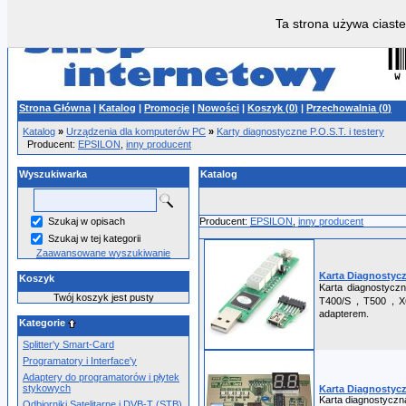
Ta strona używa ciaste
Strona Główna
|
Katalog
|
Promocje
|
Nowości
|
Koszyk (
0
)
|
Przechowalnia (
0
)
Katalog
»
Urządzenia dla komputerów PC
»
Karty diagnostyczne P.O.S.T. i testery
Producent:
EPSILON
,
inny producent
Wyszukiwarka
Katalog
Szukaj w opisach
Producent:
EPSILON
,
inny producent
Szukaj w tej kategorii
Zaawansowane wyszukiwanie
Karta Diagnostyczn
Koszyk
Karta diagnostycz
Twój koszyk jest pusty
T400/S，T500，X61/
adapterem.
Kategorie
Splitter'y Smart-Card
Programatory i Interface'y
Adaptery do programatorów i płytek
stykowych
Karta Diagnostycz
Karta diagnostyczn
Odbiorniki Satelitarne i DVB-T (STB)