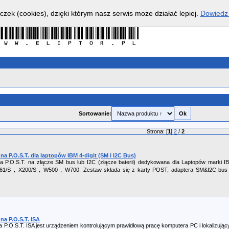
czek (cookies), dzięki którym nasz serwis może działać lepiej.
Dowiedz 
Sortowanie:
Strona: [
1
]
2
/
2
a P.O.S.T. dla laptopów IBM 4-digit (SM i I2C Bus)
na P.O.S.T. na złącze SM bus lub I2C (złącze baterii) dedykowana dla Laptopów marki
S，X200/S，W500，W700. Zestaw składa się z karty POST, adaptera SM&I2C bus oraz
na P.O.S.T. ISA
a P.O.S.T. ISA jest urządzeniem kontrolującym prawidłową pracę komputera PC i lokalizuj