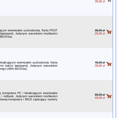
35,00 zł
zującym ewentualne uszkodzenia. Karta POST
39,00 zł
 laptopami). Jedynym warunkiem możliwości
29,00 zł
 BIOS'ów).
lokalizującym ewentualne uszkodzenia. Karta
49,00 zł
mi (także laptopami). Jedynym warunkiem
39,00 zł
amięci (99% BIOS'ów).
cę komputera PC i lokalizującym ewentualne
69,00 zł
op / netbook. Jedynym warunkiem możliwości
49,00 zł
 głównej komputera i BIOS zapisujący numery