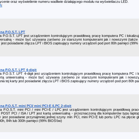
cenie oraz wyświetlenie numeru wadliwie działającego modułu na wyświetlaczu LED.
ON
na P.O.S.T. LPT
a P.O.S.T. LPT jest urządzeniem kontrolującym prawidłową pracę komputera PC i lokali
iwersalną - może być używana zarówno ze starszymi komputerami jak i nowszymi (także
ty jest posiadanie złącza LPT i BIOS zapisujący numery urządzeń pod port 80h pamięci (99%
na P.O.S.T. LPT 4-digit
a P.O.S.T. LPT 4-digit jest urządzeniem kontrolującym prawidłową pracę komputera PC i 
tą uniwersalną - może być używana zarówno ze starszymi komputerami jak i nowszy
nia tej karty jest posiadanie złącza LPT i BIOS zapisujący numery urządzeń pod port 80h p
a P.O.S.T. mini PCI/ mini PCI-E /LPC 2-digit
a P.O.S.T. mini PCI / mini PCI-E / LPC jest urządzeniem kontrolującym prawidłową pra
 POST PCI / ISA / LPT jest kartą uniwersalną - przeznaczoną dla komputerów typu lapt
ty jest posiadanie przynajmniej jednej szyny min PCI, mini PCI-E lub portu LPC na płycie
80h, 84h lub 300h pamięci (99% BIOS'ów)