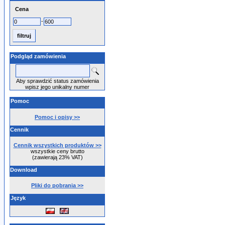
Cena
-
Podgląd zamówienia
Aby sprawdzić status zamówienia
wpisz jego unikalny numer
Pomoc
Pomoc i opisy >>
Cennik
Cennik wszystkich produktów >>
wszystkie ceny brutto
(zawierają 23% VAT)
Download
Pliki do pobrania >>
Język