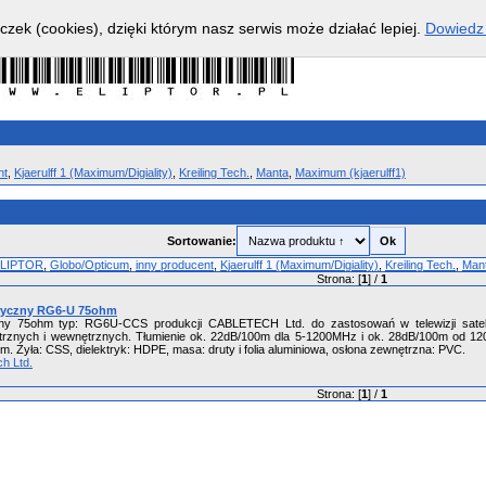
czek (cookies), dzięki którym nasz serwis może działać lepiej.
Dowiedz 
nt
,
Kjaerulff 1 (Maximum/Digiality)
,
Kreiling Tech.
,
Manta
,
Maximum (kjaerulff1)
Sortowanie:
LIPTOR
,
Globo/Opticum
,
inny producent
,
Kjaerulff 1 (Maximum/Digiality)
,
Kreiling Tech.
,
Man
Strona: [
1
] /
1
ryczny RG6-U 75ohm
ny 75ohm typ: RG6U-CCS produkcji CABLETECH Ltd. do zastosowań w telewizji satelita
rznych i wewnętrznych. Tłumienie ok. 22dB/100m dla 5-1200MHz i ok. 28dB/100m od 1
. Żyła: CSS, dielektryk: HDPE, masa: druty i folia aluminiowa, osłona zewnętrzna: PVC.
h Ltd.
Strona: [
1
] /
1