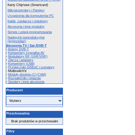
Karty Chip'owe (Smartcard)
Mikrokontrolery i Pamięci
Urządzenia dla komputerów PC
Kable, zasilacze i reduktory
Akcesoria i inne produkty
Serwis i usługi programowania
Nadwyżki poprodukcyjne
(wyprzedaż)
Akcesoria TV / Sat /DVB-T
-
Anteny DVB-T
-
Konwertery sygnałów AV
-
Modulatory RF (UHF/VHF)
-
Złącza i adaptery
-
Konwertery (LNB)
-
Przełączniki DiSEqC i sumatory
- Multiswitch'e
-
Moduły dostępu CI (CAM)
-
Rozgałęźniki i gniazda
-
Sendery i inne akcesoria
Producent
Przechowalnia
Brak produktów w przechowalni
Filtry