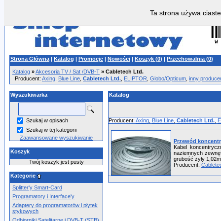
Ta strona używa ciaste
Strona Główna
|
Katalog
|
Promocje
|
Nowości
|
Koszyk (
0
)
|
Przechowalnia (
0
)
Katalog
»
Akcesoria TV / Sat /DVB-T
»
Cabletech Ltd.
Producent:
Axing
,
Blue Line
,
Cabletech Ltd.
,
ELIPTOR
,
Globo/Opticum
,
inny produce
Wyszukiwarka
Katalog
Szukaj w opisach
Producent:
Axing
,
Blue Line
,
Cabletech Ltd.
,
E
Szukaj w tej kategorii
Zaawansowane wyszukiwanie
Przewód koncent
Kabel koncentrycz
Koszyk
naziemnych zewnęt
grubość żyły 1,02mm
Twój koszyk jest pusty
Producent:
Cabletec
Kategorie
Splitter'y Smart-Card
Programatory i Interface'y
Adaptery do programatorów i płytek
stykowych
Odbiorniki Satelitarne i DVB-T (STB)