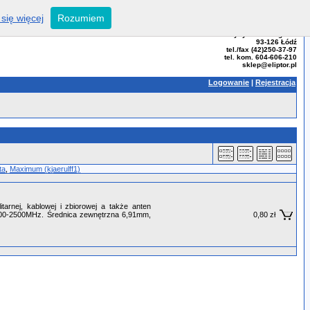
się więcej
Rozumiem
ELIPTOR - Tomasz Bator
ul. Przybyszewskiego 99
93-126 Łódź
tel./fax (42)250-37-97
tel. kom. 604-606-210
sklep@eliptor.pl
Logowanie
|
Rejestracja
ta
,
Maximum (kjaerulff1)
rnej, kablowej i zbiorowej a także anten
200-2500MHz. Średnica zewnętrzna 6,91mm,
0,80 zł