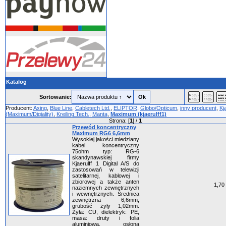
Katalog
Sortowanie:
Producent:
Axing
,
Blue Line
,
Cabletech Ltd.
,
ELIPTOR
,
Globo/Opticum
,
inny producent
,
Kj
(Maximum/Digiality)
,
Kreiling Tech.
,
Manta
,
Maximum (kjaerulff1)
Strona: [
1
] /
1
Przewód koncentryczny
Maximum RG6 6,6mm
Wysokiej jakości miedziany
kabel koncentryczny
75ohm typ: RG-6
skandynawskiej firmy
Kjaerulff 1 Digital A/S do
zastosowań w telewizji
satelitarnej, kablowej i
zbiorowej a także anten
1,70 
naziemnych zewnętrznych
i wewnętrznych. Średnica
zewnętrzna 6,6mm,
grubość żyły 1,02mm.
Żyła: CU, dielektryk: PE,
masa: druty i folia
aluminiowa, osłona