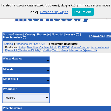
Ta strona używa ciasteczek (cookies), dzięki którym nasz serwis może
lepiej.
Dowiedz się więcej
Rozumiem
Strona Główna
|
Katalog
|
Promocje
|
Nowości
|
Koszyk (
0
)
|
Logowanie
|
Rej
Przechowalnia (
0
)
Katalog
»
Akcesoria TV / Sat /DVB-T
»
Maximum (kjaerulff1)
Producent:
Axing
,
Blue Line
,
Cabletech Ltd.
,
ELIPTOR
,
Globo/Opticum
,
inny producent
,
Kjaerulff 1 (Maximum/Digiality)
,
Kreiling Tech.
,
Manta
,
Maximum (kjaerulff1)
Wyszukiwarka
Koszyk
Kategorie
Producent
Przechowalnia