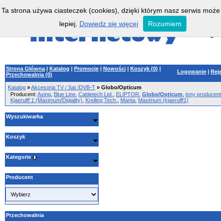
Ta strona używa ciasteczek (cookies), dzięki którym nasz serwis może
lepiej.
Dowiedz się więcej
Rozumiem
Strona Główna
|
Katalog
|
Promocje
|
Nowości
|
Koszyk (
0
)
|
Logowanie
|
Rej
Przechowalnia (
0
)
Katalog
»
Akcesoria TV / Sat /DVB-T
»
Globo/Opticum
Producent:
Axing
,
Blue Line
,
Cabletech Ltd.
,
ELIPTOR
,
Globo/Opticum
,
inny producent
Kjaerulff 1 (Maximum/Digiality)
,
Kreiling Tech.
,
Manta
,
Maximum (kjaerulff1)
Wyszukiwarka
Koszyk
Kategorie
Producent
Przechowalnia