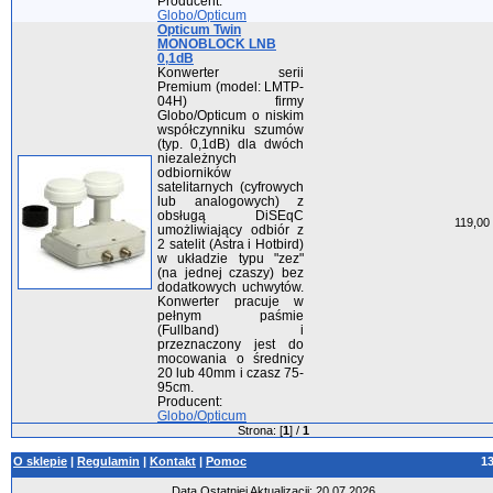
Producent:
Globo/Opticum
Opticum Twin
MONOBLOCK LNB
0,1dB
Konwerter serii
Premium (model: LMTP-
04H) firmy
Globo/Opticum o niskim
współczynniku szumów
(typ. 0,1dB) dla dwóch
niezależnych
odbiorników
satelitarnych (cyfrowych
lub analogowych) z
obsługą DiSEqC
119,00 
umożliwiający odbiór z
2 satelit (Astra i Hotbird)
w układzie typu "zez"
(na jednej czaszy) bez
dodatkowych uchwytów.
Konwerter pracuje w
pełnym paśmie
(Fullband) i
przeznaczony jest do
mocowania o średnicy
20 lub 40mm i czasz 75-
95cm.
Producent:
Globo/Opticum
Strona: [
1
] /
1
O sklepie
|
Regulamin
|
Kontakt
|
Pomoc
1
Data Ostatniej Aktualizacji: 20.07.2026