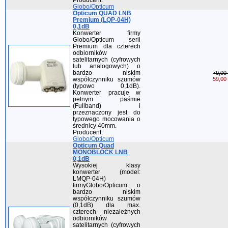
Globo/Opticum
Opticum QUAD LNB
Premium (LQP-04H)
0,1dB
Konwerter firmy
Globo/Opticum serii
Premium dla czterech
odbiorników
satelitarnych (cyfrowych
lub analogowych) o
bardzo niskim
79,00 
współczynniku szumów
59,00 
(typowo 0,1dB).
Konwerter pracuje w
pełnym paśmie
(Fullband) i
przeznaczony jest do
typowego mocowania o
średnicy 40mm.
Producent:
Globo/Opticum
Opticum Quad
MONOBLOCK LNB
0,1dB
Wysokiej klasy
konwerter (model:
LMQP-04H)
firmyGlobo/Opticum o
bardzo niskim
współczynniku szumów
(0,1dB) dla max.
czterech niezależnych
odbiorników
satelitarnych (cyfrowych