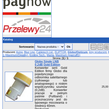
Katalog
Sortowanie:
Producent:
Axing
,
Blue Line
,
Cabletech Ltd.
,
ELIPTOR
,
Globo/Opticum
,
inny producent
,
1 (Maximum/Digiality)
,
Kreiling Tech.
,
Manta
,
Maximum (kjaerulff1)
Strona: [
1
] /
1
Globo Single LNB
0,2dB Gold Edition
Konwerter serii Gold
Edition firmy Globo dla
pojedynczego
odbiornika satelitarnego
(cyfrowego lub
analogowego) o niskim
współczynniku szumów
25,00 
(0,2dB). Konwerter
pracuje w pełnym
paśmie (Fullband) i
przeznaczony jest do
typowego mocowania o
średnicy 40mm.
Producent: