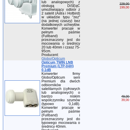
lub analogowych) z
229,00 
obsługą DiSEqC
199,00 
umożliwiający odbiór z
2 satelit (Astra i Hotbird)
w układzie typu "zez"
(na jednej czaszy) bez
dodatkowych uchwytów.
Konwerter pracuje w
pełnym paśmie
(Fullband) i
przeznaczony jest do
mocowania o średnicy
20 lub 40mm i czasz 75-
95cm.
Producent:
Globo/Opticum
Opticum TWIN LNB
Premium (LTP-04H)
0,1dB
Konwerter firmy
Globo/Opticum serii
Premium dla dwóch
odbiorników
satelitarnych (cyfrowych
lub analogowych) o
bardzo niskim
49,00 
współczynniku szumów
39,00 
(typowo 0,1dB).
Konwerter pracuje w
pełnym paśmie
(Fullband) i
przeznaczony jest do
typowego mocowania o
średnicy 40mm.