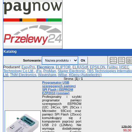
Katalog
Sortowanie:
Producent:
EasyPro
,
Elecmicro
,
ELIPTOR
,
ELRASoft
,
EPSILON
,
Fujitsu
,
HSEC
Technology Co Ltd
,
iFix
,
ProMan
,
Stager Electronic
,
TBS Technologies Internatio
Ltd
,
TNM Electronics
,
Waveshare
,
Willar
,
XGecu (Autoelectric)
Strona: [
1
] /
1
Programator USB
szeregowych pamięci
SPI Flash i EEPROM
EZP2010 (zestaw)
Profesjonalny i szybki
programator pamięci
szeregowych EEPROM
(I2C: 24Cxx, SPI: 25Cxx i
Microwire: 93Cxx) oraz
pamięci SPI Flash (25xxx)
komunikujący się z
komputerem poprzez port
USB 2.0 (12Mb/s). Nie
129,00 
wymaga dodatkowego
99,00 