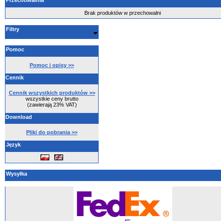
Przechowalnia
Brak produktów w przechowalni
Filtry
Pomoc
Pomoc i opisy >>
Cennik
Cennik wszystkich produktów >>
wszystkie ceny brutto
(zawierają 23% VAT)
Download
Pliki do pobrania >>
Język
Wysyłka