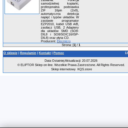
zasilania. Funkcja
samodzielnej kopiarki,
profesjonalna podstawka
ZIF 16pin (2x8),
automatyczna detekcja
napięć i typów układów. W
zastawie programator
EZP2010, kabel USB A/B,
zasilacz USB, 2 Adaptery
dla układów SMD (SO8-
DIL8 i SO8/SOIC16/ISP-
DIL8) oraz płyta CD.
Producent:
Elecmicro
Strona: [
1
] /
1
O sklepie
|
Regulamin
|
Kontakt
|
Pomoc
1
Data Ostatniej Aktualizacji: 20.07.2026
© ELIPTOR Sklep on-line. Wszelkie Prawa Zastrzeżone. All Rights Reserved.
Sklep internetowy
KQS.store