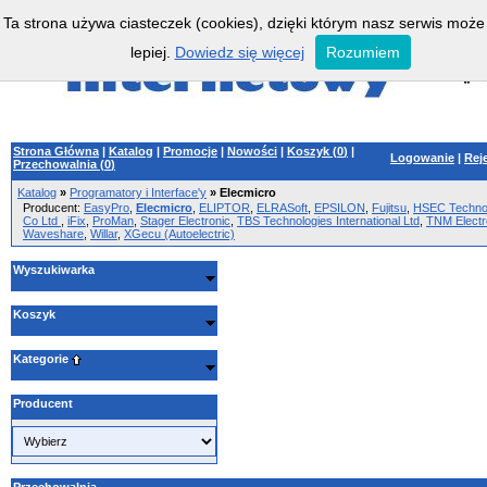
Ta strona używa ciasteczek (cookies), dzięki którym nasz serwis może
lepiej.
Dowiedz się więcej
Rozumiem
Strona Główna
|
Katalog
|
Promocje
|
Nowości
|
Koszyk (
0
)
|
Logowanie
|
Rej
Przechowalnia (
0
)
Katalog
»
Programatory i Interface'y
»
Elecmicro
Producent:
EasyPro
,
Elecmicro
,
ELIPTOR
,
ELRASoft
,
EPSILON
,
Fujitsu
,
HSEC Techno
Co Ltd
,
iFix
,
ProMan
,
Stager Electronic
,
TBS Technologies International Ltd
,
TNM Electr
Waveshare
,
Willar
,
XGecu (Autoelectric)
Wyszukiwarka
Koszyk
Kategorie
Producent