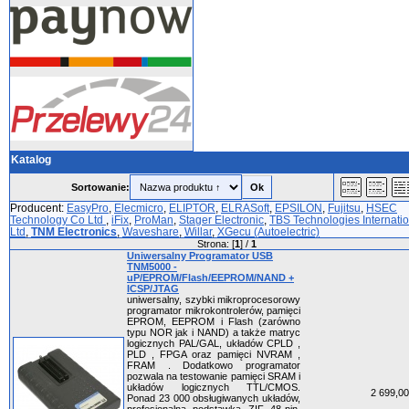
Katalog
Sortowanie:
Producent:
EasyPro
,
Elecmicro
,
ELIPTOR
,
ELRASoft
,
EPSILON
,
Fujitsu
,
HSEC
Technology Co Ltd
,
iFix
,
ProMan
,
Stager Electronic
,
TBS Technologies Internatio
Ltd
,
TNM Electronics
,
Waveshare
,
Willar
,
XGecu (Autoelectric)
Strona: [
1
] /
1
Uniwersalny Programator USB
TNM5000 -
uP/EPROM/Flash/EEPROM/NAND +
ICSP/JTAG
uniwersalny, szybki mikroprocesorowy
programator mikrokontrolerów, pamięci
EPROM, EEPROM i Flash (zarówno
typu NOR jak i NAND) a także matryc
logicznych PAL/GAL, układów CPLD ,
PLD , FPGA oraz pamięci NVRAM ,
FRAM . Dodatkowo programator
pozwala na testowanie pamięci SRAM i
układów logicznych TTL/CMOS.
2 699,00
Ponad 23 000 obsługiwanych układów,