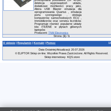
profesjonalna podstawka ZIF 48-pin,
detekcja wyprowadzeń układu,
dodatkowe możliwości pracy jako,
Altera USB Blaster emulacja dla
oprogramowania Quartus , emulacja
portu szeregowego , obsługa
komputerów samochodowych ECU ,
Immobilizerów oraz serwisu liczników.
Programuje również popularne układy
kbc ITE/ENE w płytach głównych
laptopów.
Producent:
TNM Electronics
Strona: [
1
] /
1
O sklepie
|
Regulamin
|
Kontakt
|
Pomoc
1
Data Ostatniej Aktualizacji: 20.07.2026
© ELIPTOR Sklep on-line. Wszelkie Prawa Zastrzeżone. All Rights Reserved.
Sklep internetowy
KQS.store