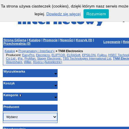
Ta strona używa ciasteczek (cookies), dzięki którym nasz serwis może
lepiej.
Dowiedz się więcej
Rozumiem
Strona Główna
|
Katalog
|
Promocje
|
Nowości
|
Koszyk (
0
)
|
Logowanie
|
Rej
Przechowalnia (
0
)
Katalog
»
Programatory i Interface'y
»
TNM Electronics
Producent:
EasyPro
,
Elecmicro
,
ELIPTOR
,
ELRASoft
,
EPSILON
,
Fujitsu
,
HSEC Technol
Co Ltd
,
iFix
,
ProMan
,
Stager Electronic
,
TBS Technologies International Ltd
,
TNM Elect
Waveshare
,
Willar
,
XGecu (Autoelectric)
Wyszukiwarka
Koszyk
Kategorie
Producent