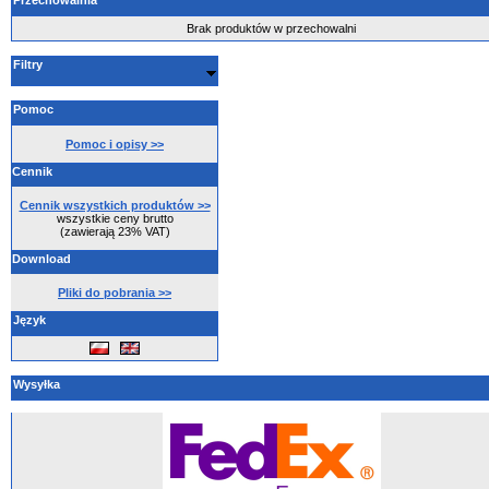
Przechowalnia
Brak produktów w przechowalni
Filtry
Pomoc
Pomoc i opisy >>
Cennik
Cennik wszystkich produktów >>
wszystkie ceny brutto
(zawierają 23% VAT)
Download
Pliki do pobrania >>
Język
Wysyłka