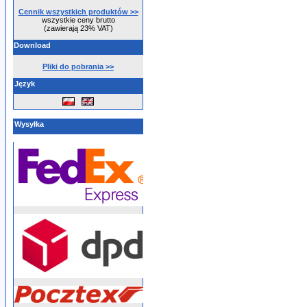
Cennik wszystkich produktów >>
wszystkie ceny brutto
(zawierają 23% VAT)
Download
Pliki do pobrania >>
Język
Wysyłka