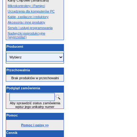
Karty Chip'owe (Smartcard)
Mikrokontrolery i Pamięci
Urządzenia dla komputerów PC
Kable, zasilacze i reduktory
Akcesoria i inne produkty
Serwis i usługi programowania
Nadwyżki poprodukcyjne
(wyprzedaż)
Producent
Przechowalnia
Brak produktów w przechowalni
Podgląd zamówienia
Aby sprawdzić status zamówienia
wpisz jego unikalny numer
Pomoc
Pomoc i opisy >>
Cennik