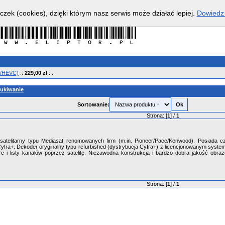
czek (cookies), dzięki którym nasz serwis może działać lepiej.
Dowiedz 
65/HEVC)
::
229,00 zł
::.
ukiwanie
Sortowanie:
Strona: [
1
] /
1
 satelitarny typu Mediasat renomowanych firm (m.in. Pioneer/Pace/Kenwood). Posiada c
Cyfra+. Dekoder oryginalny typu refurbished (dystrybucja Cyfra+) z licencjonowanym sys
are i listy kanałów poprzez satelitę. Niezawodna konstrukcja i bardzo dobra jakość obra
Strona: [
1
] /
1