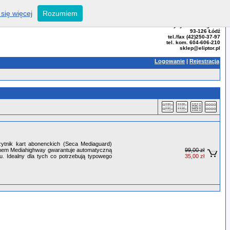
się więcej
Rozumiem
ELIPTOR - Tomasz Bator
ul. Przybyszewskiego 99
93-126 Łódź
tel./fax (42)250-37-97
tel. kom. 604-606-210
sklep@eliptor.pl
Logowanie
|
Rejestracja
zytnik kart abonenckich (Seca Mediaguard)
temem Mediahighway gwarantuje automatyczną
99,00 zł
zu. Idealny dla tych co potrzebują typowego
35,00 zł