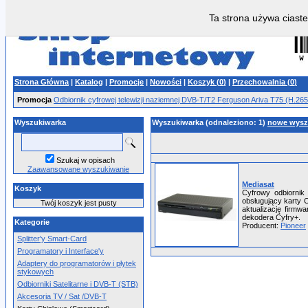
Ta strona używa ciaste
Strona Główna
|
Katalog
|
Promocje
|
Nowości
|
Koszyk (
0
)
|
Przechowalnia (
0
)
Promocja
Odbiornik cyfrowej telewizji naziemnej DVB-T/T2 Ferguson Ariva T75 (H.2
Wyszukiwarka
Wyszukiwarka (odnaleziono: 1)
nowe wysz
Szukaj w opisach
Zaawansowane wyszukiwanie
Mediasat
Koszyk
Cyfrowy odbiornik
obsługujący karty 
Twój koszyk jest pusty
aktualizację firmw
dekodera Cyfry+.
Kategorie
Producent:
Pioneer
Splitter'y Smart-Card
Programatory i Interface'y
Adaptery do programatorów i płytek
stykowych
Odbiorniki Satelitarne i DVB-T (STB)
Akcesoria TV / Sat /DVB-T