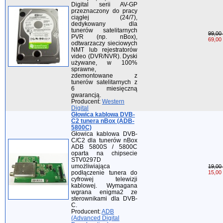
Digital serii AV-GP
przeznaczony do pracy
ciągłej (24/7),
dedykowany dla
tunerów satelitarnych
99,00 
PVR (np. nBox),
69,00 
odtwarzaczy sieciowych
NMT lub rejestratorów
video (DVR/NVR). Dyski
używane, w 100%
sprawne,
zdemontowane z
tunerów satelitarnych z
6 miesięczną
gwarancją.
Producent:
Western
Digital
Głowica kablowa DVB-
C2 tunera nBox (ADB-
5800C)
Głowica kablowa DVB-
C/C2 dla tunerów nBox
ADB 5800S / 5800C
oparta na chipsecie
STV0297D
umożliwiająca
19,00 
podłączenie tunera do
15,00 
cyfrowej telewizji
kablowej. Wymagana
wgrana enigma2 ze
sterownikami dla DVB-
C.
Producent:
ADB
(Advanced Digital