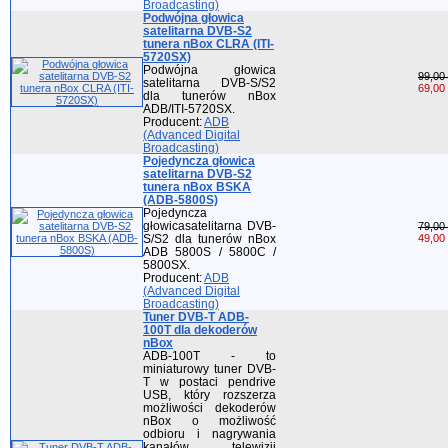
Broadcasting)
Podwójna głowica
satelitarna DVB-S2
tunera nBox CLRA (ITI-
5720SX)
Podwójna głowica
99,00 
satelitarna DVB-S/S2
69,00 
dla tunerów nBox
ADB/ITI-5720SX.
Producent:
ADB
(Advanced Digital
Broadcasting)
Pojedyncza głowica
satelitarna DVB-S2
tunera nBox BSKA
(ADB-5800S)
Pojedyncza
głowicasatelitarna DVB-
79,00 
S/S2 dla tunerów nBox
49,00 
ADB 5800S / 5800C /
5800SX.
Producent:
ADB
(Advanced Digital
Broadcasting)
Tuner DVB-T ADB-
100T dla dekoderów
nBox
ADB-100T - to
miniaturowy tuner DVB-
T w postaci pendrive
USB, który rozszerza
możliwości dekoderów
nBox o możliwość
odbioru i nagrywania
kanałów telewizji