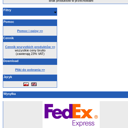
Brak produktów w przechowalni
Filtry
Pomoc
Pomoc i opisy >>
Cennik
Cennik wszystkich produktów >>
wszystkie ceny brutto
(zawierają 23% VAT)
Download
Pliki do pobrania >>
Język
Wysyłka