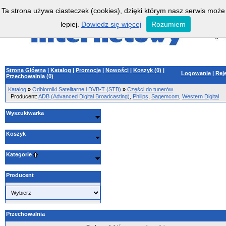
Ta strona używa ciasteczek (cookies), dzięki którym nasz serwis może
lepiej.
Dowiedz się więcej
Rozumiem
Strona Główna
|
Katalog
|
Promocje
|
Nowości
|
Koszyk (
0
)
|
Logowanie
|
Rej
Przechowalnia (
0
)
Katalog
»
Odbiorniki Satelitarne i DVB-T (STB)
»
Części do tunerów
Producent:
ADB (Advanced Digital Broadcasting)
,
Philips
,
Sagemcom
,
Western Digital
Wyszukiwarka
Koszyk
Kategorie
Producent
Przechowalnia