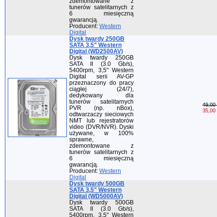
zdemontowane z
tunerów satelitarnych z
6 miesięczną
gwarancją.
Producent:
Western
Digital
Dysk twardy 250GB
SATA 3,5" Western
Digital (WD2500AV)
Dysk twardy 250GB
SATA II (3.0 Gb/s),
5400rpm, 3,5" Western
Digital serii AV-GP
przeznaczony do pracy
ciągłej (24/7),
dedykowany dla
tunerów satelitarnych
49,00 
PVR (np. nBox),
35,00 
odtwarzaczy sieciowych
NMT lub rejestratorów
video (DVR/NVR). Dyski
używane, w 100%
sprawne,
zdemontowane z
tunerów satelitarnych z
6 miesięczną
gwarancją.
Producent:
Western
Digital
Dysk twardy 500GB
SATA 3,5" Western
Digital (WD5000AV)
Dysk twardy 500GB
SATA II (3.0 Gb/s),
5400rpm, 3,5" Western