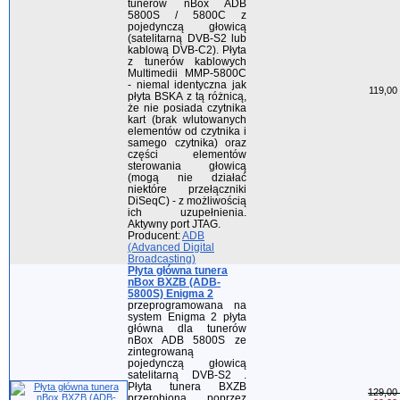
tunerów nBox ADB
5800S / 5800C z
pojedynczą głowicą
(satelitarną DVB-S2 lub
kablową DVB-C2). Płyta
z tunerów kablowych
Multimedii MMP-5800C
- niemal identyczna jak
119,00 
płyta BSKA z tą różnicą,
że nie posiada czytnika
kart (brak wlutowanych
elementów od czytnika i
samego czytnika) oraz
części elementów
sterowania głowicą
(mogą nie działać
niektóre przełączniki
DiSeqC) - z możliwością
ich uzupełnienia.
Aktywny port JTAG.
Producent:
ADB
(Advanced Digital
Broadcasting)
Płyta główna tunera
nBox BXZB (ADB-
5800S) Enigma 2
przeprogramowana na
system Enigma 2 płyta
główna dla tunerów
nBox ADB 5800S ze
zintegrowaną
pojedynczą głowicą
satelitarną DVB-S2 .
Płyta tunera BXZB
129,00 
przerobiona poprzez