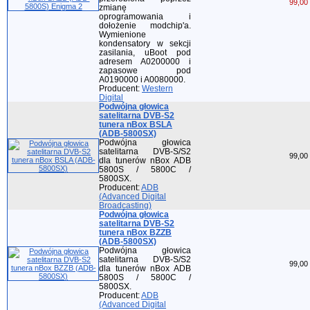
99,00 
zmianę
oprogramowania i
dołożenie modchip'a.
Wymienione
kondensatory w sekcji
zasilania, uBoot pod
adresem A0200000 i
zapasowe pod
A0190000 i A0080000.
Producent:
Western
Digital
Podwójna głowica
satelitarna DVB-S2
tunera nBox BSLA
(ADB-5800SX)
Podwójna głowica
satelitarna DVB-S/S2
99,00 
dla tunerów nBox ADB
5800S / 5800C /
5800SX.
Producent:
ADB
(Advanced Digital
Broadcasting)
Podwójna głowica
satelitarna DVB-S2
tunera nBox BZZB
(ADB-5800SX)
Podwójna głowica
satelitarna DVB-S/S2
99,00 
dla tunerów nBox ADB
5800S / 5800C /
5800SX.
Producent:
ADB
(Advanced Digital