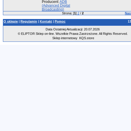
Producent:
ADB
(Advanced Digital
Broadcasting)
Strona: [
1
]
2
/
2
Nas
O sklepie
|
Regulamin
|
Kontakt
|
Pomoc
1
Data Ostatniej Aktualizacji: 20.07.2026
© ELIPTOR Sklep on-line. Wszelkie Prawa Zastrzeżone. All Rights Reserved.
Sklep internetowy
KQS.store