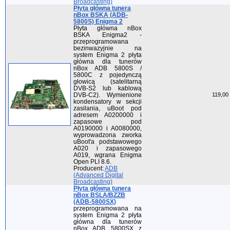
Broadcasting)
Płyta główna tunera
nBox BSKA (ADB-
5800S) Enigma 2
Płyta główna nBox
BSKA Enigma2 -
przeprogramowana
bezinwazyjnie na
system Enigma 2 płyta
główna dla tunerów
nBox ADB 5800S /
5800C z pojedynczą
głowicą (satelitarną
DVB-S2 lub kablową
DVB-C2). Wymienione
119,00 
kondensatory w sekcji
zasilania, uBoot pod
adresem A0200000 i
zapasowe pod
A0190000 i A0080000,
wyprowadzona zworka
uBoot'a podstawowego
A020 i zapasowego
A019, wgrana Enigma
Open PLI 8.6.
Producent:
ADB
(Advanced Digital
Broadcasting)
Płyta główna tunera
nBox BSLA/BZZB
(ADB-5800SX)
przeprogramowana na
system Enigma 2 płyta
główna dla tunerów
nBox ADB 5800SX z