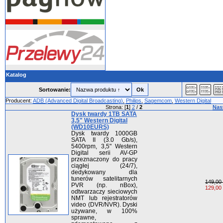
Katalog
Sortowanie:
Producent:
ADB (Advanced Digital Broadcasting)
,
Philips
,
Sagemcom
,
Western Digital
Strona: [
1
]
2
/
2
Nas
Dysk twardy 1TB SATA
3,5" Western Digital
(WD10EURS)
Dysk twardy 1000GB
SATA II (3.0 Gb/s),
5400rpm, 3,5" Western
Digital serii AV-GP
przeznaczony do pracy
ciągłej (24/7),
dedykowany dla
tunerów satelitarnych
149,00 
PVR (np. nBox),
129,00 
odtwarzaczy sieciowych
NMT lub rejestratorów
video (DVR/NVR). Dyski
używane, w 100%
sprawne,