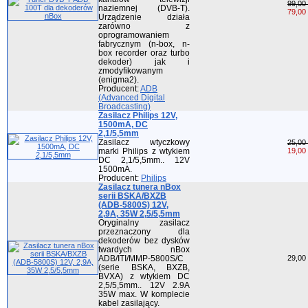
99,00 
naziemnej (DVB-T).
79,00 
Urządzenie działa
zarówno z
oprogramowaniem
fabrycznym (n-box, n-
box recorder oraz turbo
dekoder) jak i
zmodyfikowanym
(enigma2).
Producent:
ADB
(Advanced Digital
Broadcasting)
Zasilacz Philips 12V,
1500mA, DC
2,1/5,5mm
Zasilacz wtyczkowy
25,00 
marki Philips z wtykiem
19,00 
DC 2,1/5,5mm.. 12V
1500mA.
Producent:
Philips
Zasilacz tunera nBox
serii BSKA/BXZB
(ADB-5800S) 12V,
2,9A, 35W 2,5/5,5mm
Oryginalny zasilacz
przeznaczony dla
dekoderów bez dysków
twardych nBox
ADB/ITI/MMP-5800S/C
29,00 
(serie BSKA, BXZB,
BVXA) z wtykiem DC
2,5/5,5mm.. 12V 2.9A
35W max. W komplecie
kabel zasilający.