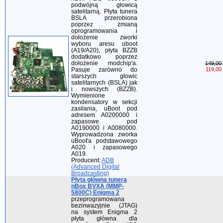
podwójną głowicą
satelitarną. Płyta tunera
BSLA przerobiona
poprzez zmianą
oprogramowania i
dołożenie zworki
wyboru aresu uboot
(A19/A20), płyta BZZB
dodatkowo poprzez
dołożenie modchip'a.
149,00 
Pasuje zarówno do
119,00 
starszych głowic
satelitarnych (BSLA) jak
i nowszych (BZZB).
Wymienione
kondensatory w sekcji
zasilania, uBoot pod
adresem A0200000 i
zapasowe pod
A0190000 i A0080000.
Wyprowadzona zworka
uBoot'a podstawowego
A020 i zapasowego
A019.
Producent:
ADB
(Advanced Digital
Broadcasting)
Płyta główna tunera
nBox BVXA (MMP-
5800C) Enigma 2
przeprogramowana
bezinwazyjnie (JTAG)
na system Enigma 2
płyta główna dla