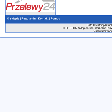
O sklepie
|
Regulamin
|
Kontakt
|
Pomoc
Data Ostatniej Aktual
©
ELIPTOR Sklep on-line. Wszelkie Praw
Oprogramowani