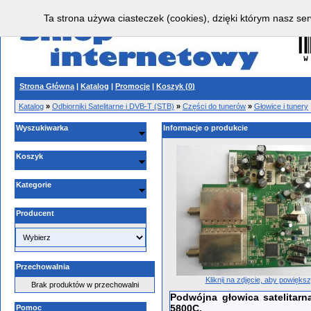
Ta strona używa ciasteczek (cookies), dzięki którym nasz ser
Strona Główna
|
Katalog
|
Promocje
|
Koszyk (
0
)
Katalog
»
Odbiorniki Satelitarne i DVB-T (STB)
»
Części do tunerów
»
Głowice i tunery
Wyszukiwarka
Informacje o produkcie
Koszyk
Kategorie
Producent
Przechowalnia
Kliknij na zdjęcie, aby powięks
Brak produktów w przechowalni
Podwójna głowica satelitar
5800C.
Pomoc