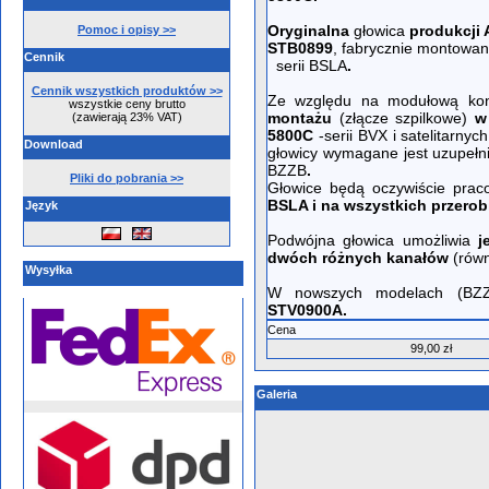
Oryginalna
głowica
produkcji
Pomoc i opisy >>
STB0899
, fabrycznie montowa
Cennik
serii BSLA
.
Cennik wszystkich produktów >>
Ze względu na modułową kons
wszystkie ceny brutto
montażu
(złącze szpilkowe)
w
(zawierają 23% VAT)
5800C
-serii BVX i satelitarnyc
Download
głowicy wymagane jest uzupełn
BZZB
.
Pliki do pobrania >>
Głowice będą oczywiście pra
BSLA i na wszystkich przero
Język
Podwójna głowica umożliwia
je
dwóch różnych kanałów
(równ
Wysyłka
W nowszych modelach (BZZB
STV0900A.
Cena
99,00 zł
Galeria