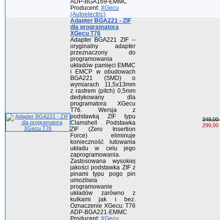
ADP-BGA169-EMMC
Producent:
XGecu
(Autoelectric)
Adapter BGA221 - ZIF
dla programatora
XGecu T76
Adapter BGA221 ZIF --
oryginalny adapter
przeznaczony do
programowania
układów pamięci EMMC
i EMCP w obudowach
BGA221 (SMD) o
wymiarach 11,5x13mm
z rastrem (pitch) 0,5mm
dedykowany dla
programatora XGecu
T76. Wersja z
podstawką ZIF typu
349,00 
Clamshell . Podstawka
299,00 
ZIF (Zero Insertion
Force) eliminuje
konieczność lutowania
układu w celu jego
zaprogramowania.
Zastosowana wysokiej
jakości podstawka ZIF z
pinami typu pogo pin
umożliwia
programowanie
układów zarówno z
kulkami jak i bez.
Oznaczenie XGecu: T76
ADP-BGA221-EMMC
Producent:
XGecu