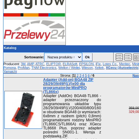
Katalog
Sortowanie:
Producent:
3M
,
AMP
,
ATRC
,
ELIPTOR
,
ELRASoft
,
EPSILON
,
iFix
,
Lotes Co.
,
Meritec
,
Mini
Pomona
,
ProMan
,
TNM Electronics
,
Wellon / Weilei
,
Wieson
,
Xeltek
,
XGecu (Autoelectric
Yamaichi
Strona: [
1
]
2
3
4
5
6
/
6
Nas
Adapter (Add-on) BGA48 ZIF
28/29/39/49F(LV)x00 dla
programatorów MiniPRO
(TL866x)
Adapter (AddOn) BGA48-TL866 -
adapter przeznaczony do
programowania układów typu
28/29/39/49F(LV)200/400/800/160
359,00
w obudowie BGA48 (o wymiarach:
329,00
6x8mm z rastrem (pitch) 0,8mm)
programatorami rodziny MiniPRO
(TL866CS/TL866A) oraz XGecu
TL866II Plus. poprzez adapter
pośredni SN001-1. Wersja z
podstawką ZIF.