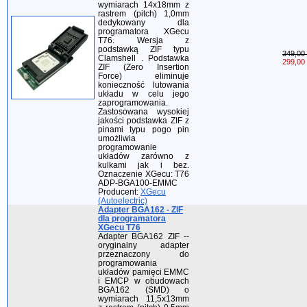
wymiarach 14x18mm z
rastrem (pitch) 1,0mm
dedykowany dla
programatora XGecu
T76. Wersja z
podstawką ZIF typu
349,00 
Clamshell . Podstawka
299,00 
ZIF (Zero Insertion
Force) eliminuje
konieczność lutowania
układu w celu jego
zaprogramowania.
Zastosowana wysokiej
jakości podstawka ZIF z
pinami typu pogo pin
umożliwia
programowanie
układów zarówno z
kulkami jak i bez.
Oznaczenie XGecu: T76
ADP-BGA100-EMMC
Producent:
XGecu
(Autoelectric)
Adapter BGA162 - ZIF
dla programatora
XGecu T76
Adapter BGA162 ZIF --
oryginalny adapter
przeznaczony do
programowania
układów pamięci EMMC
i EMCP w obudowach
BGA162 (SMD) o
wymiarach 11,5x13mm