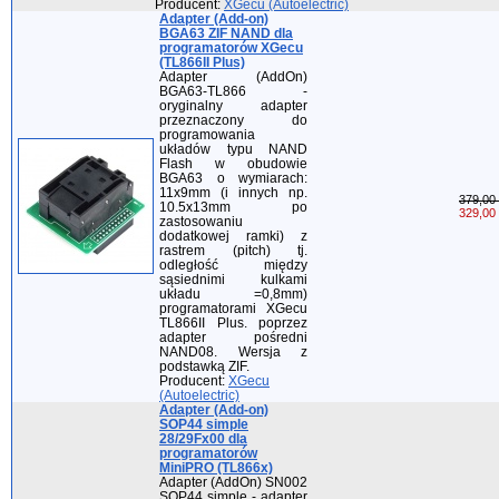
Producent:
XGecu (Autoelectric)
Adapter (Add-on)
BGA63 ZIF NAND dla
programatorów XGecu
(TL866II Plus)
Adapter (AddOn)
BGA63-TL866 -
oryginalny adapter
przeznaczony do
programowania
układów typu NAND
Flash w obudowie
BGA63 o wymiarach:
11x9mm (i innych np.
379,00 
10.5x13mm po
329,00 
zastosowaniu
dodatkowej ramki) z
rastrem (pitch) tj.
odległość między
sąsiednimi kulkami
układu =0,8mm)
programatorami XGecu
TL866II Plus. poprzez
adapter pośredni
NAND08. Wersja z
podstawką ZIF.
Producent:
XGecu
(Autoelectric)
Adapter (Add-on)
SOP44 simple
28/29Fx00 dla
programatorów
MiniPRO (TL866x)
Adapter (AddOn) SN002
SOP44 simple - adapter