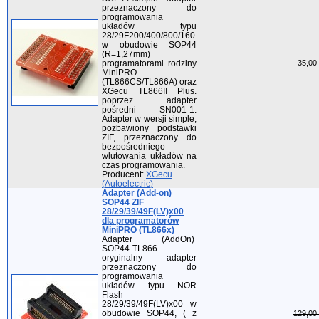
przeznaczony do
programowania
układów typu
28/29F200/400/800/160
w obudowie SOP44
(R=1,27mm)
programatorami rodziny
35,00 
MiniPRO
(TL866CS/TL866A) oraz
XGecu TL866II Plus.
poprzez adapter
pośredni SN001-1.
Adapter w wersji simple,
pozbawiony podstawki
ZIF, przeznaczony do
bezpośredniego
wlutowania układów na
czas programowania.
Producent:
XGecu
(Autoelectric)
Adapter (Add-on)
SOP44 ZIF
28/29/39/49F(LV)x00
dla programatorów
MiniPRO (TL866x)
Adapter (AddOn)
SOP44-TL866 -
oryginalny adapter
przeznaczony do
programowania
układów typu NOR
Flash
28/29/39/49F(LV)x00 w
obudowie SOP44, ( z
129,00 