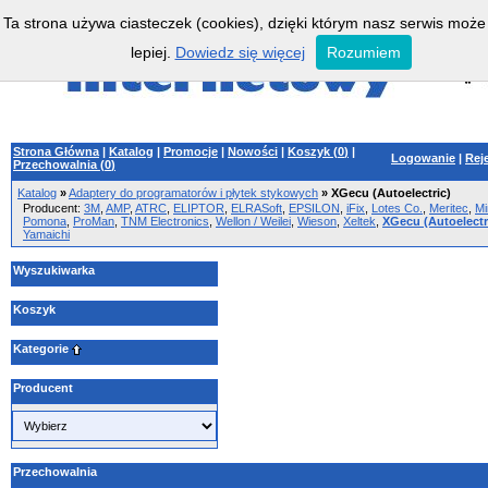
Ta strona używa ciasteczek (cookies), dzięki którym nasz serwis może
lepiej.
Dowiedz się więcej
Rozumiem
Strona Główna
|
Katalog
|
Promocje
|
Nowości
|
Koszyk (
0
)
|
Logowanie
|
Rej
Przechowalnia (
0
)
Katalog
»
Adaptery do programatorów i płytek stykowych
»
XGecu (Autoelectric)
Producent:
3M
,
AMP
,
ATRC
,
ELIPTOR
,
ELRASoft
,
EPSILON
,
iFix
,
Lotes Co.
,
Meritec
,
Mi
Pomona
,
ProMan
,
TNM Electronics
,
Wellon / Weilei
,
Wieson
,
Xeltek
,
XGecu (Autoelectr
Yamaichi
Wyszukiwarka
Koszyk
Kategorie
Producent
Przechowalnia