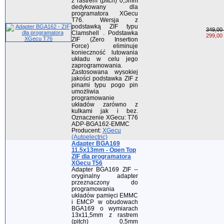
z rastrem (pitch) 0,5mm
dedykowany dla
programatora XGecu
T76. Wersja z
podstawką ZIF typu
349,00 
Clamshell . Podstawka
299,00 
ZIF (Zero Insertion
Force) eliminuje
konieczność lutowania
układu w celu jego
zaprogramowania.
Zastosowana wysokiej
jakości podstawka ZIF z
pinami typu pogo pin
umożliwia
programowanie
układów zarówno z
kulkami jak i bez.
Oznaczenie XGecu: T76
ADP-BGA162-EMMC
Producent:
XGecu
(Autoelectric)
Adapter BGA169
11.5x13mm - Open Top
ZIF dla programatora
XGecu T56
Adapter BGA169 ZIF --
oryginalny adapter
przeznaczony do
programowania
układów pamięci EMMC
i EMCP w obudowach
BGA169 o wymiarach
13x11,5mm z rastrem
(pitch) 0,5mm