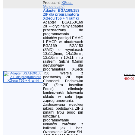
Producent:
XGecu
(Autoelectric)
Adapter BGA169/153
ZIF dla programatora
XGecu T56 + 4 ramki
Adapter BGA153/169
ZIF -- oryginalny adapter
przeznaczony do
programowania
układów pamięci EMMC
i EMCP w obudowach
BGA169 i BGA153
(SMD) o wymiarach
13x11,5mm, 14x18mm,
12x16mm i 10x11mm z
rastrem (pitch) 0,5mm
dedykowany dla
programatora XGecu
T56. Wersja z
549,00 
podstawką ZIF typu
499,00 
Clamshell . Podstawka
ZIF (Zero Insertion
Force) eliminuje
konieczność lutowania
układu w celu jego
zaprogramowania.
Zastosowana wysokiej
jakości podstawka ZIF z
pinami typu pogo pin
umożliwia
programowanie
układów zarówno z
kulkami jak i bez.
Oznaczenie XGecu: SN-