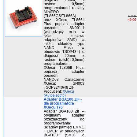
rastrem 0,5mm)
programatorami rodziny
MiniPRO
(TL866CS/TL866A)
69,00 
oraz XGecu TL866II
49,00 
Plus. poprzez adapter
pośredni SN001-1
(wchodzący m.in. w
skład zestawu
adapterów SMD) a
także układów typu
NAND Flash w
obudowie TSOP48 ( o
długości 20mm, z
rastrem (pitch) 0,5mm)
programatorem
XGecu TL866II Plus.
poprzez adapter
pośredni
NAND08 Oznaczenie
XGecu: SN003
TSOP32/40/48 ZIF
Producent:
XGecu
(Autoelectric)
Adapter BGA100 ZIF -
dla programatora
XGecu T76
Adapter BGA100 ZIF --
oryginalny adapter
przeznaczony do
programowania
układów pamięci EMMC
i EMCP w obudowach
BGA100 (SMD) o