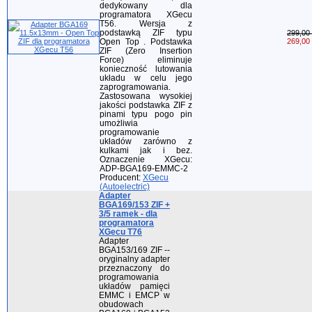
dedykowany dla
programatora XGecu
T56. Wersja z
podstawką ZIF typu
299,00 
Open Top . Podstawka
269,00 
ZIF (Zero Insertion
Force) eliminuje
konieczność lutowania
układu w celu jego
zaprogramowania.
Zastosowana wysokiej
jakości podstawka ZIF z
pinami typu pogo pin
umożliwia
programowanie
układów zarówno z
kulkami jak i bez.
Oznaczenie XGecu:
ADP-BGA169-EMMC-2
Producent:
XGecu
(Autoelectric)
Adapter
BGA169/153 ZIF +
3/5 ramek - dla
programatora
XGecu T76
Adapter
BGA153/169 ZIF --
oryginalny adapter
przeznaczony do
programowania
układów pamięci
EMMC i EMCP w
obudowach