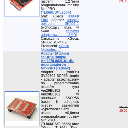
rastrem 1,27mm)
89,00 
programatorami rodziny
MiniPRO
(
TL866CS
/
TL866A
)
oraz XGecu
TL866II
Plus
. poprzez
adapter
pośredni SN001-1
(wchodzący m.in. w
skład
zestawu
adapterów SMD
).
Oznaczenie XGecu:
SN002 SOP44 ZIF
Producent:
XGecu
(Autoelectric)
Adapter (Add-on)
SSOP56 simple
Am29BL802/161 dla
programatorów
MiniPRO (TL866x)
Adapter (AddOn)
SV29802 SOP56 simple
- adapter przeznaczony
do programowania
układów typu
Am29BL802 i
Am29BL162 w
obudowie SSOP56
(raster tj. odległość
między sąsiednimi
35,00 
wyprowadzeniami
29,00 
układu =0,8mm)
programatorami rodziny
MiniPRO
(TL866CS/TL866A) oraz
XGecu TL866II Plus.