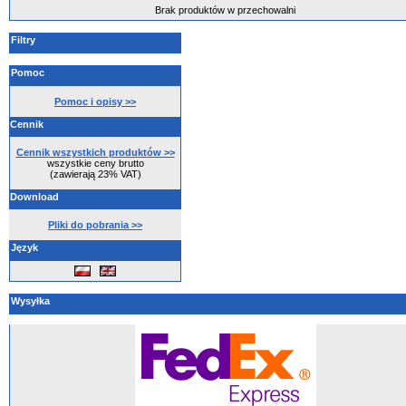
Brak produktów w przechowalni
Filtry
Pomoc
Pomoc i opisy >>
Cennik
Cennik wszystkich produktów >>
wszystkie ceny brutto
(zawierają 23% VAT)
Download
Pliki do pobrania >>
Język
Wysyłka