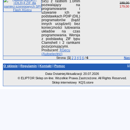
5x5) z rastrem 1.0mm
189,00 
pozwalający na
179,00 
programowanie i
używanie ich w
podstawkach PDIP (DIL)
programatorów (bądź
innych urządzeń) bez
konieczności lutowania
układów na czas
programowania. Wersja
z podstawką ZIF typu
Clamshell i 2 ramkami
pozycjonującymi.
Producent:
XGecu
(Autoelectric)
Strona: [
1
]
2
3
4
5
6
/
6
Nas
O sklepie
|
Regulamin
|
Kontakt
|
Pomoc
1
Data Ostatniej Aktualizacji: 20.07.2026
© ELIPTOR Sklep on-line. Wszelkie Prawa Zastrzeżone. All Rights Reserved.
Sklep internetowy
KQS.store