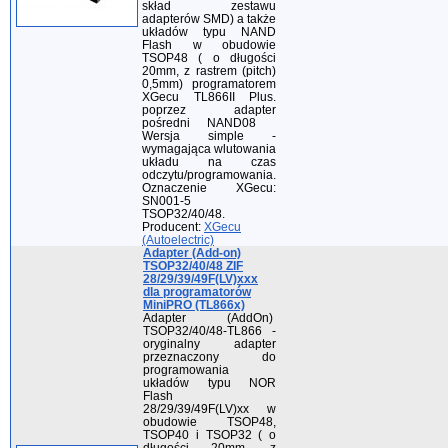
skład zestawu
adapterów SMD) a także
układów typu NAND
Flash w obudowie
TSOP48 ( o długości
20mm, z rastrem (pitch)
0,5mm) programatorem
XGecu TL866II Plus.
poprzez adapter
pośredni NAND08
Wersja simple -
wymagająca wlutowania
układu na czas
odczytu/programowania.
Oznaczenie XGecu:
SN001-5
TSOP32/40/48.
Producent:
XGecu
(Autoelectric)
Adapter (Add-on)
TSOP32/40/48 ZIF
28/29/39/49F(LV)xxx
dla programatorów
MiniPRO (TL866x)
Adapter (AddOn)
TSOP32/40/48-TL866 -
oryginalny adapter
przeznaczony do
programowania
układów typu NOR
Flash
28/29/39/49F(LV)xx w
obudowie TSOP48,
TSOP40 i TSOP32 ( o
długości 20mm, z