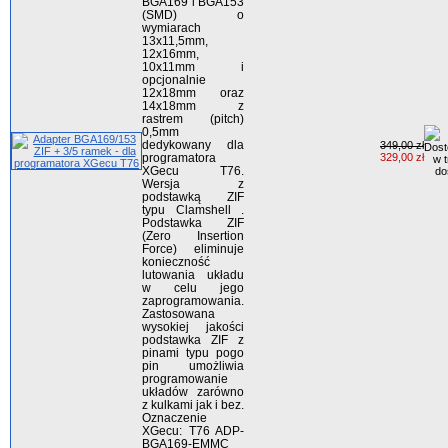
BGA169 i BGA153
(SMD) o
wymiarach
13x11,5mm,
12x16mm,
10x11mm i
opcjonalnie
12x18mm oraz
14x18mm z
rastrem (pitch)
0,5mm
dedykowany dla
349,00 zł
programatora
329,00 zł
XGecu T76.
Wersja z
podstawką ZIF
typu Clamshell .
Podstawka ZIF
(Zero Insertion
Force) eliminuje
konieczność
lutowania układu
w celu jego
zaprogramowania.
Zastosowana
wysokiej jakości
podstawka ZIF z
pinami typu pogo
pin umożliwia
programowanie
układów zarówno
z kulkami jak i bez.
Oznaczenie
XGecu: T76 ADP-
BGA169-EMMC