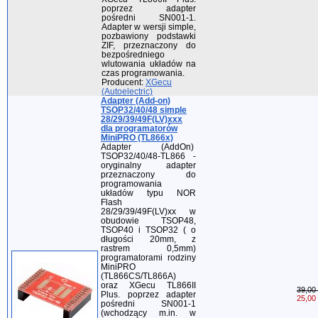
poprzez adapter
pośredni SN001-1.
Adapter w wersji simple,
pozbawiony podstawki
ZIF, przeznaczony do
bezpośredniego
wlutowania układów na
czas programowania.
Producent:
XGecu
(Autoelectric)
Adapter (Add-on)
TSOP32/40/48 simple
28/29/39/49F(LV)xxx
dla programatorów
MiniPRO (TL866x)
Adapter (AddOn)
TSOP32/40/48-TL866 -
oryginalny adapter
przeznaczony do
programowania
układów typu NOR
Flash
28/29/39/49F(LV)xx w
obudowie TSOP48,
TSOP40 i TSOP32 ( o
długości 20mm, z
rastrem 0,5mm)
programatorami rodziny
MiniPRO
(TL866CS/TL866A)
oraz XGecu TL866II
39,00 
Plus. poprzez adapter
25,00 
pośredni SN001-1
(wchodzący m.in. w