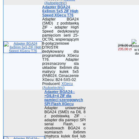
(Autoelectric)
Adapter BGA24
6x8mm 5x5 ZIF High
Speed XGecu T76
Adapter BGA24
(SMD) z podstawką
ZIF - adapter High
Speed dedykowany
pamięciom serii 25-
OCTAL wspierającym
8-połączeniowe
249,00 zł
DTR/STR
235,00 zł
dedykowany dla
programatora XGecu
T76. Adapter
przeznaczony sla
układów 8x6mm dla
matrycy kulek 5x5
(FAB024. Oznaczenie
XGecu: B24-5X5-02
Producent:
XGecu
(Autoelectric)
Adapter BGA24--
>DIL8+4 ZIF dla
pamięci szeregowych
SPI Flash XGecu
Adapter uniwersalny
BGA24 (SMD) na DIL 8
z podstawką ZIF -
adapter dla pamięci SPI
serial Flash, w
obudowach BGA24 o
wymiarach 8x6mm
(matryca kulek 6x4 lub