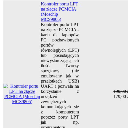
Kontroler portu LPT
na złącze PCMCIA
(Moschip
MCS9805)
Kontroler portu LPT
na złącze PCMCIA -
karta dla laptopów
PC pozbawionych
portów
równoległych (LPT)
lub posiadających
niewystarczającą ich
ilość. Tworzy
sprzętowy (nie
emulowany jak w
przelotkach USB)
UART i pozwala na
korzystanie z
199,00 
urządzeń
179,00 
zewnętrznych
komunikujących się
z komputerem
poprzez porty LPT
jak np.
programatory,