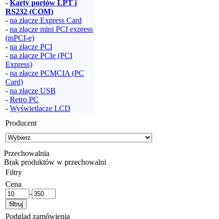
-
Karty portów LPT i
RS232 (COM)
-
na złącze Express Card
-
na złącze mini PCI express
(mPCI-e)
-
na złącze PCI
-
na złącze PCIe (PCI
Express)
-
na złącze PCMCIA (PC
Card)
-
na złącze USB
-
Retro PC
-
Wyświetlacze LCD
Producent
Przechowalnia
Brak produktów w przechowalni
Filtry
Cena
-
Podgląd zamówienia