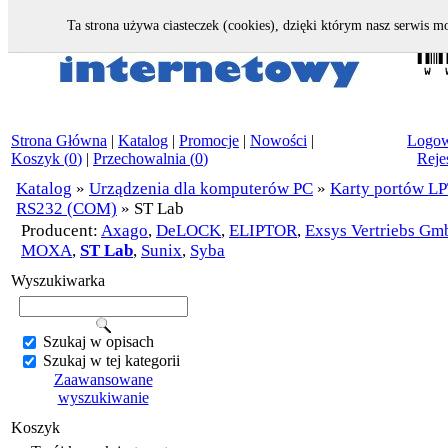
Ta strona używa ciasteczek (cookies), dzięki którym nasz serwis mo
Strona Główna
|
Katalog
|
Promocje
|
Nowości
|
Logow
Koszyk (
0
)
|
Przechowalnia (
0
)
Reje
Katalog
»
Urządzenia dla komputerów PC
»
Karty portów LP
RS232 (COM)
»
ST Lab
Producent:
Axago
,
DeLOCK
,
ELIPTOR
,
Exsys Vertriebs G
MOXA
,
ST Lab
,
Sunix
,
Syba
Wyszukiwarka
Szukaj w opisach
Szukaj w tej kategorii
Zaawansowane
wyszukiwanie
Koszyk