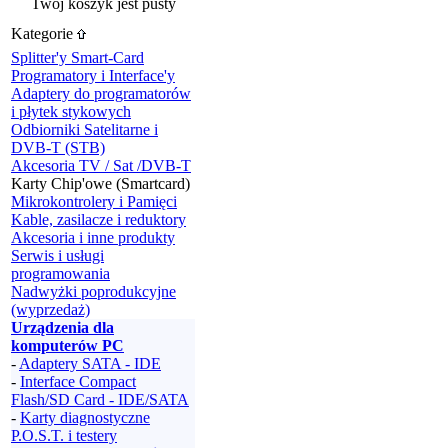
Twój koszyk jest pusty
Kategorie
Splitter'y Smart-Card
Programatory i Interface'y
Adaptery do programatorów
i płytek stykowych
Odbiorniki Satelitarne i
DVB-T (STB)
Akcesoria TV / Sat /DVB-T
Karty Chip'owe (Smartcard)
Mikrokontrolery i Pamięci
Kable, zasilacze i reduktory
Akcesoria i inne produkty
Serwis i usługi
programowania
Nadwyżki poprodukcyjne
(wyprzedaż)
Urządzenia dla
komputerów PC
-
Adaptery SATA - IDE
-
Interface Compact
Flash/SD Card - IDE/SATA
-
Karty diagnostyczne
P.O.S.T. i testery