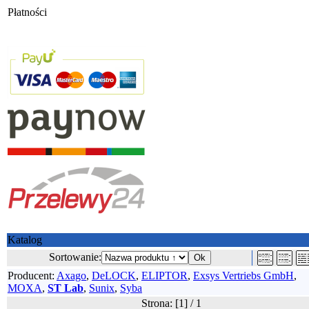
Płatności
Katalog
Sortowanie:
Producent:
Axago
,
DeLOCK
,
ELIPTOR
,
Exsys Vertriebs GmbH
,
MOXA
,
ST Lab
,
Sunix
,
Syba
Strona: [
1
] /
1