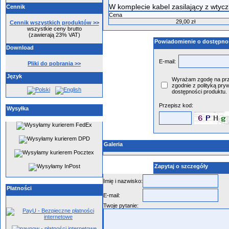
W komplecie kabel zasilający z wtycz
Cennik
Cena
29,00 zł
Cennik wszystkich produktów >>
wszystkie ceny brutto
(zawierają 23% VAT)
Powiadomienie o dostępno
Download
E-mail:
Pliki do pobrania >>
Język
Wyrażam zgodę na prz
zgodnie z polityką pryw
dostępności produktu.
Przepisz kod:
Wysyłka
Galeria
Zapytaj o szczegóły
Imię i nazwisko:
Płatności
E-mail:
Twoje pytanie: