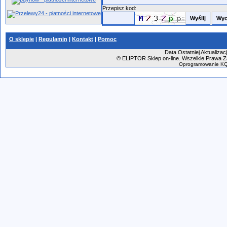
Przepisz kod:
O sklepie
|
Regulamin
|
Kontakt
|
Pomoc
Data Ostatniej Aktualizac
©
ELIPTOR Sklep on-line. Wszelkie Prawa Za
Oprogramowanie KQ