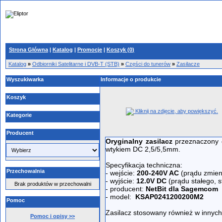
Strona Główna
|
Katalog
|
Promocje
|
Koszyk (
0
)
Katalog
»
Odbiorniki Satelitarne i DVB-T (STB)
»
Części do tunerów
»
Zasilacze
Wyszukiwarka
Informacje o produkcie
Koszyk
Kliknij na zdjęcie, aby powiększyć.
Kategorie
Producent
Oryginalny zasilacz
przeznaczony 
wtykiem DC 2,5/5,5mm.
Specyfikacja techniczna:
Przechowalnia
- wejście:
200-240V AC
(prądu zmien
- wyjście:
12.0V DC
(prądu stałego, s
Brak produktów w przechowalni
- producent:
NetBit dla Sagemcom
- model:
KSAP0241200200M2
Pomoc
Zasilacz stosowany również w innych
Pomoc i opisy >>