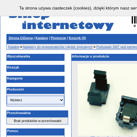
Ta strona używa ciasteczek (cookies), dzięki którym nasz ser
Strona Główna
|
Katalog
|
Promocje
|
Koszyk (
0
)
Katalog
»
Adaptery do programatorów i płytek stykowych
»
Podstawki SMT pod pamięci
Wyszukiwarka
Informacje o produkcie
Koszyk
Kategorie
Producent
Przechowalnia
Brak produktów w przechowalni
Pomoc