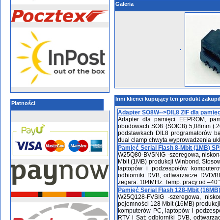
Galeria
Inni klienci kupujący ten produkt zakupi
Płatności
Adapter SO8W-->DIL8 ZIF dla pamięc
Adapter dla pamięci EEPROM, pamię
obudowach SO8 (SOIC8) 5,08mm (.200
podstawkach DIL8 programatorów bąd
dual clamp chwyta wyprowadzenia ukła
Pamięć Serial Flash 8-Mbit (1MB) S
W25Q80-BVSNIG -szeregowa, niskonap
Mbit (1MB) produkcji Winbond. Stoso
laptopów i podzespołów komputero
odbiorniki DVB, odtwarzacze DVD/BD,
zegara: 104MHz. Temp. pracy od –40
Pamięć Serial Flash 128-Mbit (16M
W25Q128-FVSIG -szeregowa, niskon
pojemności 128 Mbit (16MB) produkcji
komputerów PC, laptopów i podzesp
RTV i Sat: odbiorniki DVB, odtwarza