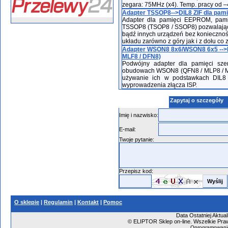
zegara: 75MHz (x4). Temp. pracy od 
Adapter TSSOP8-->DIL8 ZIF dla pami
Adapter dla pamięci EEPROM, pamię
TSSOP8 (TSOP8 / SSOP8) pozwalając
bądź innych urządzeń bez koniecznoś
układu zarówno z góry jak i z dołu co
Adapter WSON8 8x6/WSON8 6x5 -->DI
MLF8 / DFN8)
Podwójny adapter dla pamięci sze
obudowach WSON8 (QFN8 / MLP8 / M
używanie ich w podstawkach DIL8
wyprowadzenia złącza ISP.
Zapytaj o szczegóły
Imię i nazwisko:
E-mail:
Twoje pytanie:
Przepisz kod:
O sklepie
|
Regulamin
|
Kontakt
|
Pomoc
Data Ostatniej Aktual
©
ELIPTOR Sklep on-line. Wszelkie Praw
Oprogramowani