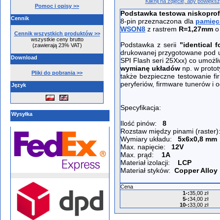
Kliknij na zdjęcie, aby powięks
Pomoc i opisy >>
Podstawka testowa niskopro
Cennik
8-pin przeznaczona dla
pamięci
WSON8
z rastrem
R=1,27mm
o
Cennik wszystkich produktów >>
wszystkie ceny brutto
Podstawka z serii
"identical f
(zawierają 23% VAT)
drukowanej przygotowane pod 
Download
SPI Flash seri 25Xxx) co umożli
wymianę układów
np. w proto
Pliki do pobrania >>
także bezpieczne testowanie 
peryferiów, firmware tunerów i 
Język
Specyfikacja:
Wysyłka
Ilość pinów:
8
Rozstaw między pinami (raster
Wymiary układu:
5x6x0,8 mm
Max. napięcie:
12V
Max. prąd:
1A
Materiał izolacji:
LCP
Materiał styków:
Copper Alloy
Cena
1-
:
35,00 zł
5-
:
34,00 zł
10-
:
33,00 zł