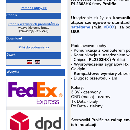
PL2303HX
firmy
Prolific.
Pomoc i opisy >>
Cennik
Urządzenie służy do
komunik
złącze szeregowe w standard
Cennik wszystkich produktów >>
satelitarne
(m.in.
nBOX
) za po
wszystkie ceny brutto
(zawierają 23% VAT)
USB
.
Download
Podstawowe cechy:
Pliki do pobrania >>
- Komunikacja z komputerem p
- Komunikacja z urządzeniem w
Język
- Chipset
PL2303HX
(Prolific)
- Wyprowadzenia sygnałów
Rx 
Goldpin
Wysyłka
-
Kompaktowe wymiary
zbliżo
- Długość przewodu - 1m
Kolory:
3,3V - czerwony
GND (masa) - czarny
Tx Data - biały
Rx Data - zielony
Sterowniki Prolific
są zaimple
ich instalacji
.