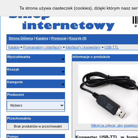
Ta strona używa ciasteczek (cookies), dzięki którym nasz ser
Strona Główna
|
Katalog
|
Promocje
|
Koszyk (
0
)
Katalog
»
Programatory i Interface'y
»
Interface'y i konwertery
»
USB-TTL
Wyszukiwarka
Informacje o produkcie
Koszyk
Kategorie
Producent
Przechowalnia
Kliknij na zdjęcie, aby powięks
Brak produktów w przechowalni
Pomoc
K
onwerter USB-TTL w form