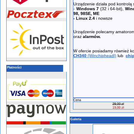
Urządzenie działa pod kontrolą
-
Windows 7
(32 i 64-bit),
Win
98, 98SE, ME
- Linux 2.4
i nowsze
Urządzenie polecamy amatorom
oraz
alarmów.
W ofercie posiadamy również 
CH340
(WinchipheadI)
lub
chip
Płatności
Cena
29,00 zł
19,00 zł
Galeria