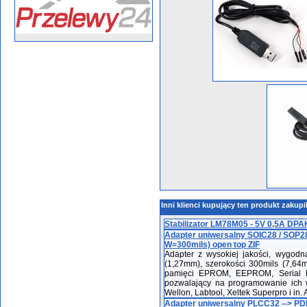
Inni klienci kupujący ten produkt zakupi
Stabilizator LM78M05 - 5V 0,5A DPA
Adapter uniwersalny SOIC28 / SOP28
W=300mils) open top ZIF
Adapter z wysokiej jakości, wygod
(1,27mm), szerokości 300mils (7,64
pamięci EPROM, EEPROM, Serial Fl
pozwalający na programowanie ich 
Wellon, Labtool, Xeltek Superpro i in
Adapter uniwersalny PLCC32 --> PD