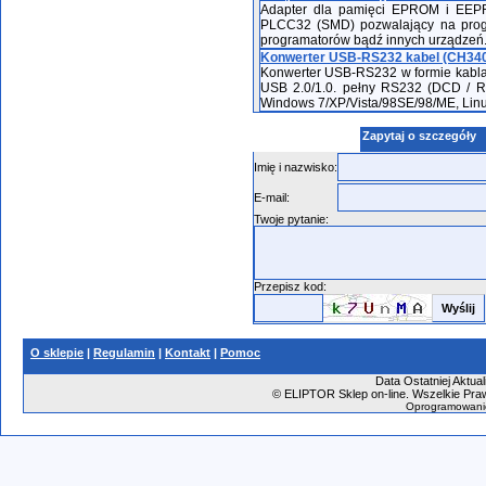
Adapter dla pamięci EPROM i EEPR
PLCC32 (SMD) pozwalający na prog
programatorów bądź innych urządzeń
Konwerter USB-RS232 kabel (CH34
Konwerter USB-RS232 w formie kabla
USB 2.0/1.0. pełny RS232 (DCD / R
Windows 7/XP/Vista/98SE/98/ME, Linu
Zapytaj o szczegóły
Imię i nazwisko:
E-mail:
Twoje pytanie:
Przepisz kod:
O sklepie
|
Regulamin
|
Kontakt
|
Pomoc
Data Ostatniej Aktual
©
ELIPTOR Sklep on-line. Wszelkie Praw
Oprogramowani