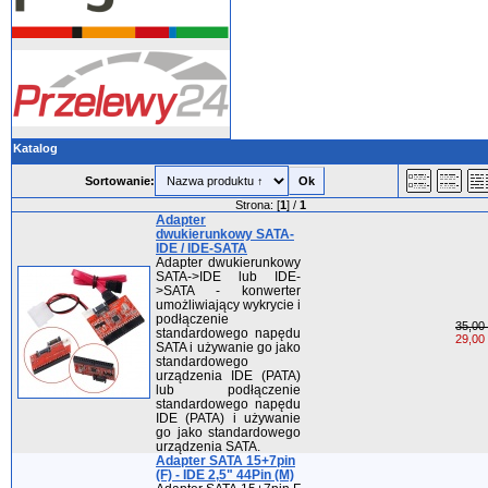
Katalog
Sortowanie:
Strona: [
1
] /
1
Adapter
dwukierunkowy SATA-
IDE / IDE-SATA
Adapter dwukierunkowy
SATA->IDE lub IDE-
>SATA - konwerter
umożliwiający wykrycie i
podłączenie
35,00 
standardowego napędu
29,00 
SATA i używanie go jako
standardowego
urządzenia IDE (PATA)
lub podłączenie
standardowego napędu
IDE (PATA) i używanie
go jako standardowego
urządzenia SATA.
Adapter SATA 15+7pin
(F) - IDE 2,5" 44Pin (M)