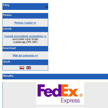
Filtry
Pomoc
Pomoc i opisy >>
Cennik
Cennik wszystkich produktów >>
wszystkie ceny brutto
(zawierają 23% VAT)
Download
Pliki do pobrania >>
Język
Wysyłka