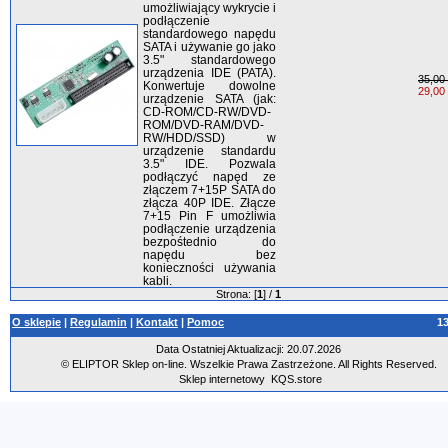
umożliwiający wykrycie i
podłączenie
standardowego napędu
SATA i używanie go jako
3.5" standardowego
urządzenia IDE (PATA).
35,00 
Konwertuje dowolne
29,00 
urządzenie SATA (jak:
CD-ROM/CD-RW/DVD-
ROM/DVD-RAM/DVD-
RW/HDD/SSD) w
urządzenie standardu
3.5" IDE. Pozwala
podłączyć napęd ze
złączem 7+15P SATA do
złącza 40P IDE. Złącze
7+15 Pin F umożliwia
podłączenie urządzenia
bezpośtednio do
napędu bez
konieczności używania
kabli.
Strona: [
1
] /
1
O sklepie
|
Regulamin
|
Kontakt
|
Pomoc
1
Data Ostatniej Aktualizacji: 20.07.2026
© ELIPTOR Sklep on-line. Wszelkie Prawa Zastrzeżone. All Rights Reserved.
Sklep internetowy
KQS.store