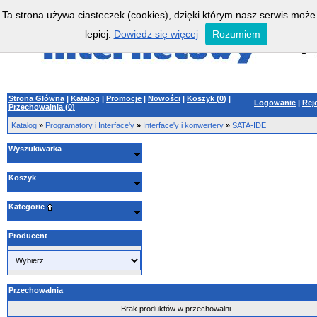
Ta strona używa ciasteczek (cookies), dzięki którym nasz serwis może
lepiej.
Dowiedz się więcej
Rozumiem
Strona Główna
|
Katalog
|
Promocje
|
Nowości
|
Koszyk (
0
)
|
Logowanie
|
Rej
Przechowalnia (
0
)
Katalog
»
Programatory i Interface'y
»
Interface'y i konwertery
»
SATA-IDE
Wyszukiwarka
Koszyk
Kategorie
Producent
Przechowalnia
Brak produktów w przechowalni