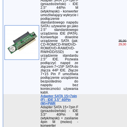
Adapter SATA 15+7pin F
(gniazdo/żeński) - IDE
2,5" 44Pin M
(wtyk/męski) - konwerter
umożliwiający wykrycie i
podłączenie
standardowego napędu
SATA i używanie go jako
2.5" standardowego
urządzenia IDE (PATA).
Konwertuje dowolne
urządzenie SATA (jak:
35,00 
CD-ROM/CD-RW/DVD-
29,00 
ROM/DVD-RAM/DVD-
RW/HDD/SSD) w
urządzenie standardu
2.5" IDE. Pozwala
podłączyć napęd ze
złączem 7+15P SATA do
złącza 44P IDE. Złącze
7+15 Pin F umożliwia
podłączenie urządzenia
bezpośtednio do
napędu bez
konieczności używania
kabli.
Adapter SATA 15+7pin
(F) - IDE 3,5" 40Pin
(M)+PWR
Adapter SATA 15+7pin F
(gniazdo/żeński) - IDE
3,5" 40Pin M
(wtyk/męski) + zasilanie
4pin M (molex) -
konwerter