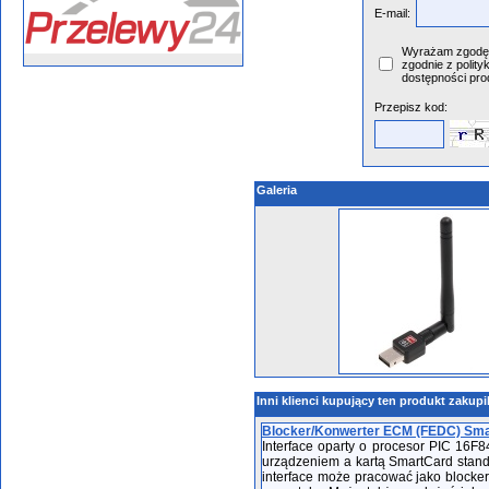
E-mail:
Wyrażam zgodę 
zgodnie z polity
dostępności pro
Przepisz kod:
Galeria
Inni klienci kupujący ten produkt zakupi
Blocker/Konwerter ECM (FEDC) Sma
Interface oparty o procesor PIC 16F8
urządzeniem a kartą SmartCard stan
interface może pracować jako blocker