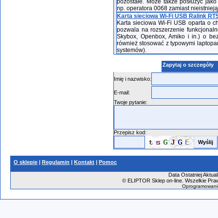
pozostałe. Może także posłużyć jako
np. operatora 0068 zamiast nieistni
Karta sieciowa Wi-Fi USB Ralink RT5
Karta sieciowa Wi-Fi USB oparta o ch
pozwala na rozszerzenie funkcjonaln
Skybox, Openbox, Amiko i in.) o bez
również stosować z typowymi laptopa
systemów).
Zapytaj o szczegóły
Imię i nazwisko:
E-mail:
Twoje pytanie:
Przepisz kod:
O sklepie
|
Regulamin
|
Kontakt
|
Pomoc
Data Ostatniej Aktual
©
ELIPTOR Sklep on-line. Wszelkie Praw
Oprogramowani