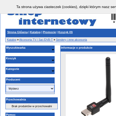
Ta strona używa ciasteczek (cookies), dzięki którym nasz ser
Strona Główna
|
Katalog
|
Promocje
|
Koszyk (
0
)
Katalog
»
Akcesoria TV / Sat /DVB-T
»
Sendery i inne akcesoria
Wyszukiwarka
Informacje o produkcie
Koszyk
Kategorie
Producent
Przechowalnia
Brak produktów w przechowalni
Pomoc