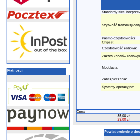
Standardy sieci bezprz
Szybkość transmisji dan
Pasmo częstotliwości:
Chipset:
Czestotliwość radiowa:
Zakres kanałów radiowy
Modulacja:
Płatności
Zabezpieczenia:
Systemy operacyjne:
Cena
35,00 zł
29,00 zł
Powiadomienie o dos