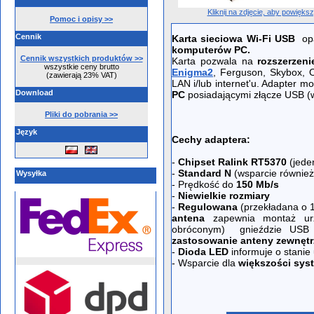
Kliknij na zdjęcie, aby powięks
Pomoc i opisy >>
Cennik
Karta sieciowa Wi-Fi USB
opa
komputerów PC.
Cennik wszystkich produktów >>
Karta pozwala na
rozszerzeni
wszystkie ceny brutto
Enigma2
, Ferguson, Skybox, O
(zawierają 23% VAT)
LAN i/lub internet'u. Adapter 
Download
PC
posiadającymi złącze USB (w
Pliki do pobrania >>
Język
Cechy adaptera:
-
Chipset Ralink RT5370
(jede
-
Standard N
(wsparcie również
Wysyłka
- Prędkość do
150 Mb/s
-
Niewielkie rozmiary
-
Regulowana
(przekładana o 1
antena
zapewnia montaż urz
obróconym) gnieździe USB i
zastosowanie anteny zewnętr
-
Dioda LED
informuje o stanie
- Wsparcie dla
większości sys