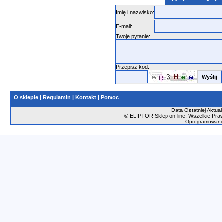
Imię i nazwisko:
E-mail:
Twoje pytanie:
Przepisz kod:
O sklepie
|
Regulamin
|
Kontakt
|
Pomoc
Data Ostatniej Aktual
©
ELIPTOR Sklep on-line. Wszelkie Praw
Oprogramowani