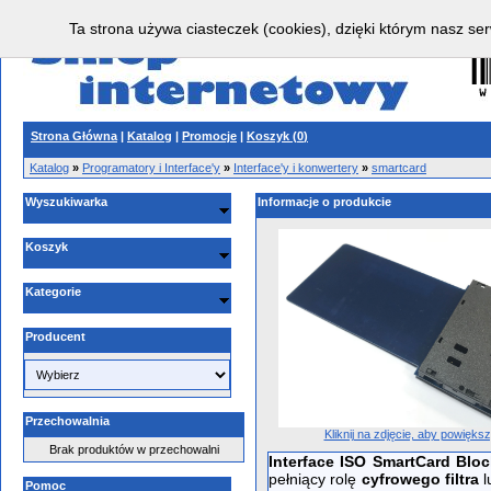
Ta strona używa ciasteczek (cookies), dzięki którym nasz ser
Strona Główna
|
Katalog
|
Promocje
|
Koszyk (
0
)
Katalog
»
Programatory i Interface'y
»
Interface'y i konwertery
»
smartcard
Wyszukiwarka
Informacje o produkcie
Koszyk
Kategorie
Producent
Przechowalnia
Kliknij na zdjęcie, aby powięks
Brak produktów w przechowalni
Interface ISO SmartCard Bloc
pełniący rolę
cyfrowego filtra
l
Pomoc