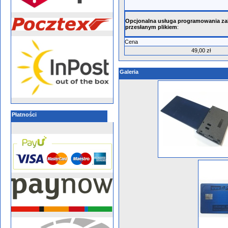
Opcjonalna usługa programowania z
przesłanym plikiem
:
Cena
49,00 zł
Galeria
Płatności