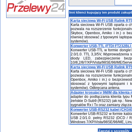
Inni klienci kupujący ten produkt zakupi
Karta sieciowa Wi-Fi USB Ralink RT5
Karta sieciowa Wi-Fi USB oparta o ch
pozwala na rozszerzenie funkcjonaln
Skybox, Openbox, Amiko i in.) o bez
również stosować z typowymi laptopa
systemów).
Konwerter USB-TTL (FTDI FT232BL) b
Konwerter USB-TTL w formie dongle'
2.0/1.0. TTL 3,3/5V, Wyprowadzenia 
diody LED, zabezpieczenie bezp
10/8,2/8/7/XP/Vista/98SE/98/ME/Serv
Karta sieciowa Wi-Fi USB Ralink RT5
Karta sieciowa Wi-Fi USB oparta o ch
pozwala na rozszerzenie funkcjonaln
Openbox, Amiko i in.) o bezprzewodo
stosować z typowymi laptopami i 
systemów). Odkręcana antena.
Adapter krosujący 9M/M dla klient
adapter do podłączania klienta typ
żeńskie D-Sub9 (RS232) jak np.: Ne
sygnałów Rx i Tx oraz zamiany złącz
Konwerter USB-RS232 kabel (CH34
Konwerter USB-RS232 w formie kabla
USB 2.0/1.0. pełny RS232 (DCD / R
Windows 7/XP/Vista/98SE/98/ME, Linu
Zapytaj o szczegóły