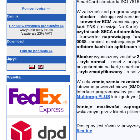
SmartCard standardu ISO 7816
Pomoc i opisy >>
W zależności od programu wgra
-
blocker
- blokując wybrane in
Cennik
-
konwerter ECM
zamieniający 
Cennik wszystkich produktów >>
kart TNK
(Telewizja Na Kartę)
wszystkie ceny brutto
czytnikach SECA odbiorników 
(zawierają 23% VAT)
- konwerter
naprawiający "u
0068
zamiast nieistniejącego
Download
odbiornikach lub splitterach
k
Pliki do pobrania >>
Blocker
wyposażony został w
2
Język
- tryb normal
- reset z urząd
bezpośrednio na kartę smartcar
- tryb zmodyfikowany
- reset 
Wysyłka
W celu
zmniejszenia rozmiar
lutowane powierzchniowo (
SMD
Interface programowalny jest 
Multiprog PLUS
lub zgodnymi 
Istnieje możliwość zaprog
wskazanym przez klienta plikiem
Dostępny jest również powyższy
flexible
.