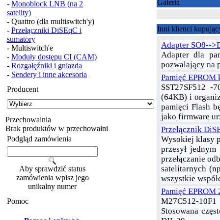
Galeria
-
Monoblock LNB (na 2
satelity)
- Quattro (dla multiswitch'y)
Inni klienci kupując
-
Przełączniki DiSEqC i
sumatory
Adapter SO8-->D
- Multiswitch'e
Adapter dla pa
-
Moduły dostępu CI (CAM)
pozwalający na 
-
Rozgałęźniki i gniazda
-
Sendery i inne akcesoria
Pamięć EPROM k
SST27SF512 -70
Producent
(64KB) i organiz
pamięci Flash 
jako firmware u
Przechowalnia
Brak produktów w przechowalni
Przełącznik DiS
Podgląd zamówienia
Wysokiej klasy p
przesył jednym
przełączanie odb
satelitarnych (n
Aby sprawdzić status
zamówienia wpisz jego
wszystkie współc
unikalny numer
Pamięć EPROM 2
M27C512-10F1 -
Pomoc
Stosowana częst