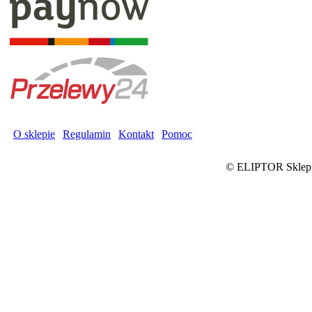
O sklepie
|
Regulamin
|
Kontakt
|
Pomoc
©
ELIPTOR Sklep on