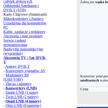
i płytek stykowych
Zaletą jest
wąska 
Odbiorniki Satelitarne i
DVB-T (STB)
Karty Chip'owe (Smartcard)
Mikrokontrolery i Pamięci
Urządzenia dla komputerów
PC
Kable, zasilacze i reduktory
Akcesoria i inne produkty
Serwis i usługi
programowania
Nadwyżki poprodukcyjne
(wyprzedaż)
Akcesoria TV / Sat /DVB-
T
-
Anteny DVB-T
-
Konwertery sygnałów AV
-
Modulatory RF
Konwerter polecam
(UHF/VHF)
satelitarnych
wykor
-
Złącza i adaptery
-
Konwertery (LNB)
Cena
-
Single LNB (1 tuner)
-
Twin LNB (2 tunery)
-
Quad LNB (4 tunery)
-
Okto LNB (8 tunerów)