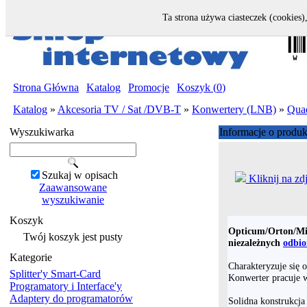
Ta strona używa ciasteczek (cookies)
Strona Główna
|
Katalog
|
Promocje
|
Koszyk (
0
)
Katalog
»
Akcesoria TV / Sat /DVB-T
»
Konwertery (LNB)
»
Qua
Wyszukiwarka
Informacje o produk
Szukaj w opisach
Kliknij na zd
Zaawansowane
wyszukiwanie
Koszyk
Opticum/Orton/M
Twój koszyk jest pusty
niezależnych
odbio
Kategorie
Charakteryzuje się 
Splitter'y Smart-Card
Konwerter pracuje 
Programatory i Interface'y
Adaptery do programatorów
Solidna konstrukcja