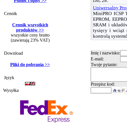
DIL 28.
Pomoc i opisy >>
Uniwersalny Pr
MiniPRO ICSP T
Cennik
EPROM, EEPROM 
SRAM i układów
Cennik wszystkich
produktów >>
tysięcy i wciąż
wszystkie ceny brutto
kontrolą systemó
(zawierają 23% VAT)
Imię i nazwisko:
Download
E-mail:
Pliki do pobrania >>
Twoje pytanie:
Język
Przepisz kod:
Wysyłka