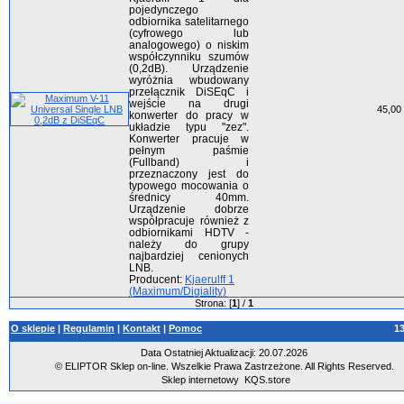
pojedynczego
odbiornika satelitarnego
(cyfrowego lub
analogowego) o niskim
współczynniku szumów
(0,2dB). Urządzenie
wyróżnia wbudowany
przełącznik DiSEqC i
wejście na drugi
45,00 
konwerter do pracy w
układzie typu "zez".
Konwerter pracuje w
pełnym paśmie
(Fullband) i
przeznaczony jest do
typowego mocowania o
średnicy 40mm.
Urządzenie dobrze
współpracuje również z
odbiornikami HDTV -
należy do grupy
najbardziej cenionych
LNB.
Producent:
Kjaerulff 1
(Maximum/Digiality)
Strona: [
1
] /
1
O sklepie
|
Regulamin
|
Kontakt
|
Pomoc
1
Data Ostatniej Aktualizacji: 20.07.2026
© ELIPTOR Sklep on-line. Wszelkie Prawa Zastrzeżone. All Rights Reserved.
Sklep internetowy
KQS.store