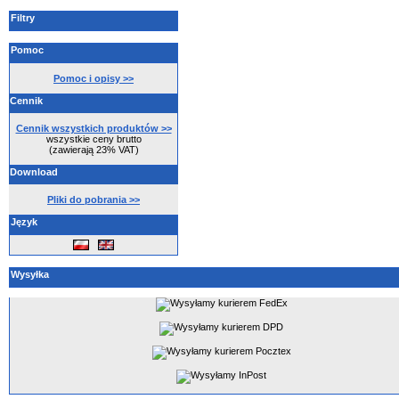
Filtry
Pomoc
Pomoc i opisy >>
Cennik
Cennik wszystkich produktów >>
wszystkie ceny brutto
(zawierają 23% VAT)
Download
Pliki do pobrania >>
Język
Wysyłka