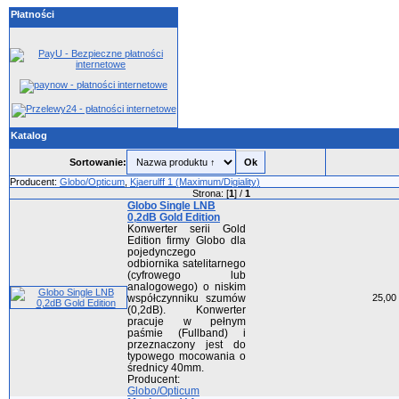
Płatności
Katalog
Sortowanie:
Producent:
Globo/Opticum
,
Kjaerulff 1 (Maximum/Digiality)
Strona: [
1
] /
1
Globo Single LNB
0,2dB Gold Edition
Konwerter serii Gold
Edition firmy Globo dla
pojedynczego
odbiornika satelitarnego
(cyfrowego lub
analogowego) o niskim
współczynniku szumów
25,00 
(0,2dB). Konwerter
pracuje w pełnym
paśmie (Fullband) i
przeznaczony jest do
typowego mocowania o
średnicy 40mm.
Producent:
Globo/Opticum