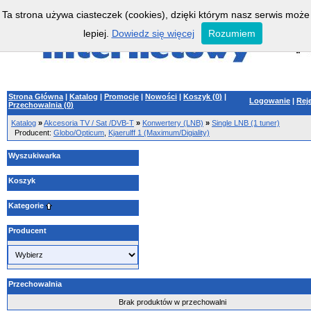
Ta strona używa ciasteczek (cookies), dzięki którym nasz serwis może
lepiej.
Dowiedz się więcej
Rozumiem
Strona Główna
|
Katalog
|
Promocje
|
Nowości
|
Koszyk (
0
)
|
Logowanie
|
Rej
Przechowalnia (
0
)
Katalog
»
Akcesoria TV / Sat /DVB-T
»
Konwertery (LNB)
»
Single LNB (1 tuner)
Producent:
Globo/Opticum
,
Kjaerulff 1 (Maximum/Digiality)
Wyszukiwarka
Koszyk
Kategorie
Producent
Przechowalnia
Brak produktów w przechowalni