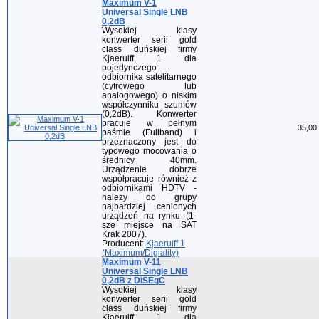
Maximum V-1
Universal Single LNB
0,2dB
Wysokiej klasy
konwerter serii gold
class duńskiej firmy
Kjaerulff 1 dla
pojedynczego
odbiornika satelitarnego
(cyfrowego lub
analogowego) o niskim
współczynniku szumów
(0,2dB). Konwerter
pracuje w pełnym
35,00 
paśmie (Fullband) i
przeznaczony jest do
typowego mocowania o
średnicy 40mm.
Urządzenie dobrze
współpracuje również z
odbiornikami HDTV -
należy do grupy
najbardziej cenionych
urządzeń na rynku (1-
sze miejsce na SAT
Krak 2007).
Producent:
Kjaerulff 1
(Maximum/Digiality)
Maximum V-11
Universal Single LNB
0,2dB z DiSEqC
Wysokiej klasy
konwerter serii gold
class duńskiej firmy
Kjaerulff 1 dla