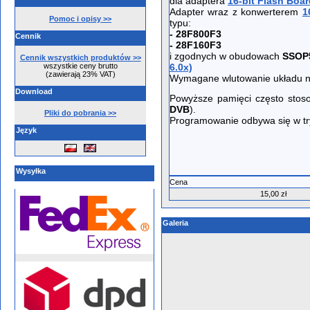
dla adaptera
16-bit Flash Boar
Adapter wraz z konwerterem
1
Pomoc i opisy >>
typu:
- 28F800F3
Cennik
- 28F160F3
i zgodnych w obudowach
SSOP
Cennik wszystkich produktów >>
wszystkie ceny brutto
6.0x)
(zawierają 23% VAT)
Wymagane wlutowanie układu n
Download
Powyższe pamięci często sto
DVB
).
Pliki do pobrania >>
Programowanie odbywa się w tr
Język
Wysyłka
Cena
15,00 zł
Galeria