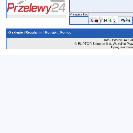
Przepisz kod:
O sklepie
|
Regulamin
|
Kontakt
|
Pomoc
Data Ostatniej Aktual
©
ELIPTOR Sklep on-line. Wszelkie Praw
Oprogramowani