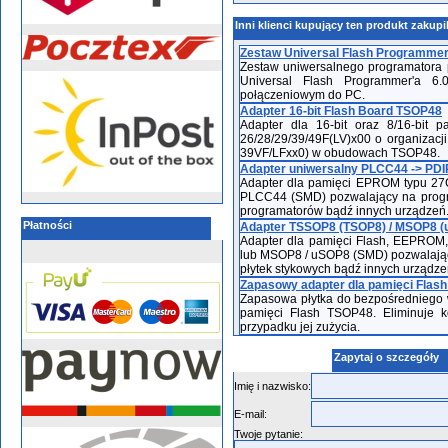
Inni klienci kupujący ten produkt zakupi
Zestaw Universal Flash Programmer 
Zestaw uniwersalnego programatora 
Universal Flash Programmer'a 6
połączeniowym do PC.
Adapter 16-bit Flash Board TSOP48
Adapter dla 16-bit oraz 8/16-bit
26/28/29/39/49F(LV)x00 o organizacji
39VF/LFxx0) w obudowach TSOP48.
Adapter uniwersalny PLCC44 -> P
Adapter dla pamięci EPROM typu 27
PLCC44 (SMD) pozwalający na progr
programatorów bądź innych urządzeń
Płatności
Adapter TSSOP8 (TSOP8) / MSOP8 (u
Adapter dla pamięci Flash, EEPROM
lub MSOP8 / uSOP8 (SMD) pozwalając
płytek stykowych bądź innych urządze
Zapasowy adapter dla pamięci Flas
Zapasowa płytka do bezpośredniego w
pamięci Flash TSOP48. Eliminuje 
przypadku jej zużycia.
Zapytaj o szczegóły
Imię i nazwisko:
E-mail:
Twoje pytanie: