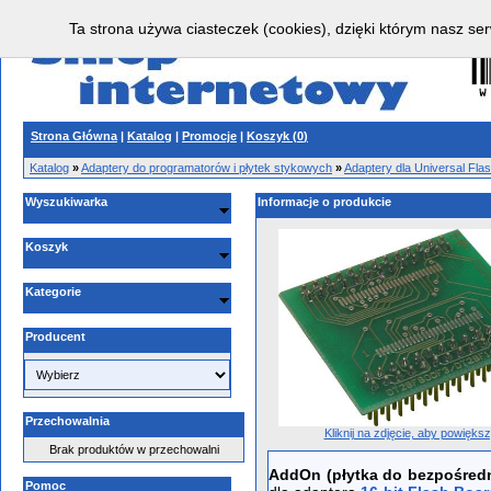
Ta strona używa ciasteczek (cookies), dzięki którym nasz ser
Strona Główna
|
Katalog
|
Promocje
|
Koszyk (
0
)
Katalog
»
Adaptery do programatorów i płytek stykowych
»
Adaptery dla Universal Fl
Wyszukiwarka
Informacje o produkcie
Koszyk
Kategorie
Producent
Przechowalnia
Kliknij na zdjęcie, aby powięks
Brak produktów w przechowalni
AddOn (płytka do bezpośredn
Pomoc