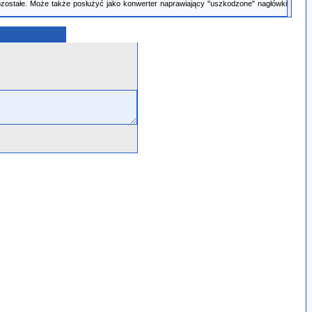
ozostałe. Może także posłużyć jako konwerter naprawiający "uszkodzone" nagłówki