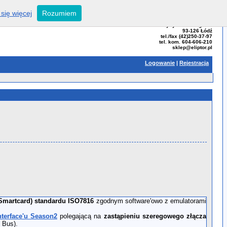
się więcej
Rozumiem
ELIPTOR - Tomasz Bator
ul. Przybyszewskiego 99
93-126 Łódź
tel./fax (42)250-37-97
tel. kom. 604-606-210
sklep@eliptor.pl
Logowanie
|
Rejestracja
(Smartcard) standardu ISO7816
zgodnym software'owo z emulatorami
nterface'u Season2
polegającą na
zastąpieniu szeregowego złącza
l Bus).