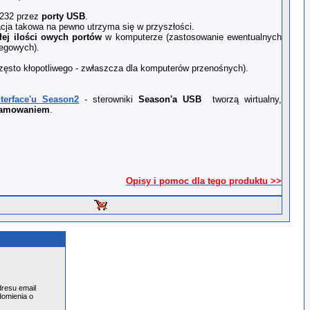
232 przez
porty USB
.
cja takowa na pewno utrzyma się w przyszłości.
łej ilości owych portów
w komputerze (zastosowanie ewentualnych
regowych).
zęsto kłopotliwego - zwłaszcza dla komputerów przenośnych).
nterface'u Season2
- sterowniki
Season'a USB
tworzą wirtualny,
ramowaniem
.
Opisy i pomoc dla tego produktu >>
resu email
domienia o