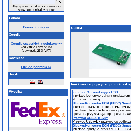
Aby sprawdzić status zamówienia
wpisz jego unikalny numer
Pomoc
Pomoc i opisy >>
Galeria
Cennik
Cennik wszystkich produktów >>
wszystkie ceny brutto
(zawierają 23% VAT)
Download
Pliki do pobrania >>
Język
Inni klienci kupujący ten produkt zakup
Wysyłka
Interface Season/Logger USB
Interface jest uniwersalnym emulatorem
śledzenia transmisji.
Blocker/Konwerter ECM (FEDC) Smar
Interface oparty o procesor PIC 16F6
mikrokontrolera interface może pracowa
operatora przywracając np. operatora 0
Przewód USB A-B 1,8m
Przewód USB A-B - przewód do podłączen
Blocker/Konwerter ECM (FEDC) Smar
Interface oparty o procesor PIC 16F8