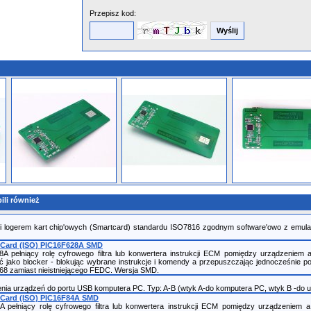
Przepisz kod:
ili również
 i logerem kart chip'owych (Smartcard) standardu ISO7816 zgodnym software'owo z emulat
tCard (ISO) PIC16F628A SMD
28A pełniący rolę cyfrowego filtra lub konwertera instrukcji ECM pomiędzy urządzeni
ć jako blocker - blokując wybrane instrukcje i komendy a przepuszczając jednocześnie p
068 zamiast nieistniejącego FEDC. Wersja SMD.
ia urządzeń do portu USB komputera PC. Typ: A-B (wtyk A-do komputera PC, wtyk B -do ur
tCard (ISO) PIC16F84A SMD
4A pełniący rolę cyfrowego filtra lub konwertera instrukcji ECM pomiędzy urządzenie