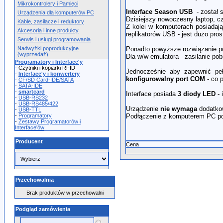
Mikrokontrolery i Pamięci
Interface Season USB
- został 
Urządzenia dla komputerów PC
Dzisiejszy nowoczesny laptop, c
Kable, zasilacze i reduktory
Z kolei w komputerach posiadaj
Akcesoria i inne produkty
replikatorów USB - jest dużo pr
Serwis i usługi programowania
Nadwyżki poprodukcyjne
Ponadto powyższe rozwiązanie p
(wyprzedaż)
Dla w/w emulatora - zasilanie pob
Programatory i Interface'y
- Czytniki i kopiarki RFID
Jednocześnie aby zapewnić pe
-
Interface'y i konwertery
konfigurowalny port COM
- co 
-
CF/SD Card-IDE/SATA
-
SATA-IDE
-
smartcard
Interface posiada
3 diody LED
- 
-
USB-RS232
-
USB-RS485/422
Urządzenie
nie wymaga
dodatk
-
USB-TTL
-
Programatory
Podłączenie z komputerem PC p
-
Zestawy Programatorów i
Interface'ów
Producent
Cena
Przechowalnia
Brak produktów w przechowalni
Podgląd zamówienia