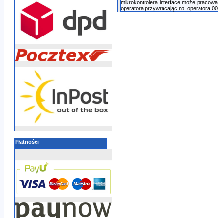
mikrokontrolera interface może pracowa
operatora przywracając np. operatora 0
Płatności