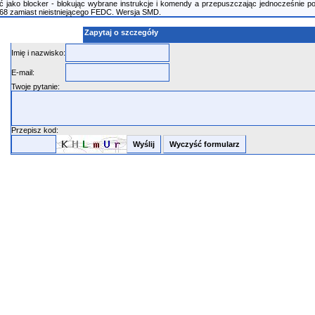
ć jako blocker - blokując wybrane instrukcje i komendy a przepuszczając jednocześnie p
068 zamiast nieistniejącego FEDC. Wersja SMD.
Zapytaj o szczegóły
Imię i nazwisko:
E-mail:
Twoje pytanie:
Przepisz kod: