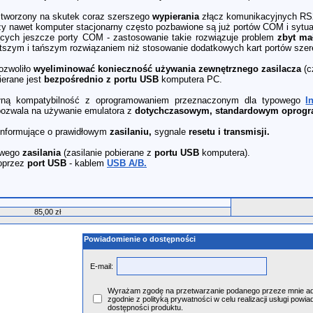
stworzony na skutek coraz szerszego
wypierania
złącz komunikacyjnych RS
zy nawet komputer stacjonarny często pozbawione są już portów COM i sytua
ących jeszcze porty COM - zastosowanie takie rozwiązuje problem
zbyt ma
ostszym i tańszym rozwiązaniem niż stosowanie dodatkowych kart portów sze
ozwoliło
wyeliminować konieczność używania zewnętrznego zasilacza
(c
ierane jest
bezpośrednio z portu USB
komputera PC.
łną kompatybilność z oprogramowaniem przeznaczonym dla typowego
I
pozwala na używanie emulatora z
dotychczasowym, standardowym oprog
informujące o prawidłowym
zasilaniu,
sygnale
resetu i transmisji.
owego
zasilania
(zasilanie pobierane z
portu USB
komputera).
oprzez
port USB
- kablem
USB A/B.
85,00 zł
Powiadomienie o dostępności
E-mail:
Wyrażam zgodę na przetwarzanie podanego przeze mnie ad
zgodnie z polityką prywatności w celu realizacji usługi powia
dostępności produktu.