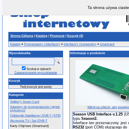
Ta strona używa ciaste
Strona Główna
|
Katalog
|
Promocje
|
Koszyk (
0
)
Katalog
»
Programatory i Interface'y
»
Interface'y i konwertery
»
smartcard
Wyszukiwarka
Informacje o produkcie
Szukaj w opisach
Zaawansowane wyszukiwanie
Koszyk
Twój koszyk jest pusty
Kategorie
Splitter'y Smart-Card
Adaptery do programatorów i płytek
Kliknij na zdjęcie, aby powięk
stykowych
Season USB Interface v.1.25
(US
Odbiorniki Satelitarne i DVB-T (STB)
typu
Season2.
Akcesoria TV / Sat /DVB-T
Interface ten przeznaczony jest
Karty Chip'owe (Smartcard)
RS232
(port COM) służącego do