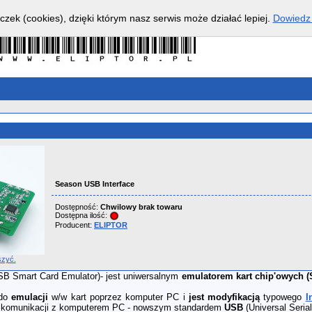
czek (cookies), dzięki którym nasz serwis może działać lepiej.
Dowiedz 
Season USB Interface
Dostępność:
Chwilowy brak towaru
Dostępna ilość:
Producent:
ELIPTOR
szyć.
B Smart Card Emulator)- jest uniwersalnym
emulatorem kart chip'owych 
 do
emulacji
w/w kart poprzez komputer PC i
jest modyfikacją
typowego
I
 komunikacji z komputerem PC - nowszym standardem
USB
(Universal Seria