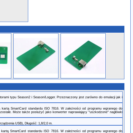
orami typu Season2 i Season/Logger. Przeznaczony jest zarówno do emulacji jak i
em a kartą SmartCard standardu ISO 7816. W zależności od programu wgranego do
ozostałe. Może także posłużyć jako konwerter naprawiający "uszkodzone" nagłówki
ządzenia USB), Długość: 1,8/2,0 m.
m a kartą SmartCard standardu ISO 7816. W zależności od programu wgranego do