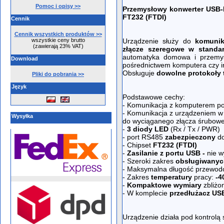
Pomoc i opisy >>
Przemysłowy k
onwerter USB-
FT232 (FTDI)
Cennik
Cennik wszystkich produktów >>
wszystkie ceny brutto
Urządzenie służy do
komunik
(zawierają 23% VAT)
złącze szeregowe w standa
automatyka domowa i przemys
Download
pośrednictwem komputera czy 
Obsługuje
dowolne protokoły 
Pliki do pobrania >>
Język
Podstawowe cechy:
- Komunikacja z komputerem p
- Komunikacja z urządzeniem w
Wysyłka
do wyciąganego złącza śruboweg
-
3 diody LED
(Rx / Tx / PWR)
- port RS485
zabezpieczony
d
- Chipset
FT232 (FTDI)
-
Zasilanie z portu USB -
nie w
- Szeroki zakres
obsługiwanyc
- Maksymalna długość przewod
- Zakres
temperatury
pracy:
-4
-
Kompaktowe wymiary
zbliżo
- W komplecie
przedłużacz US
Urządzenie działa pod kontrol