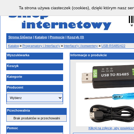
Ta strona używa ciasteczek (cookies), dzięki którym nasz ser
Strona Główna
|
Katalog
|
Promocje
|
Koszyk (
0
)
Katalog
»
Programatory i Interface'y
»
Interface'y i konwertery
»
USB-RS485/422
Wyszukiwarka
Informacje o produkcie
Koszyk
Kategorie
Producent
Przechowalnia
Brak produktów w przechowalni
Kliknij na zdjęcie, aby powięks
Pomoc