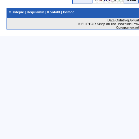
O sklepie
|
Regulamin
|
Kontakt
|
Pomoc
Data Ostatniej Aktual
©
ELIPTOR Sklep on-line. Wszelkie Praw
Oprogramowani