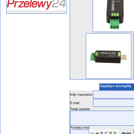
Zapytaj o szczegóły
Imię i nazwisko:
E-mail:
Twoje pytanie:
Przepisz kod: