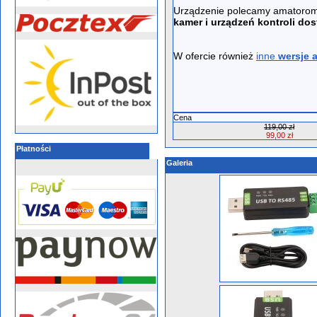
Urządzenie polecamy amatorom
kamer i urządzeń kontroli dos
W ofercie również
inne
wersje 
Cena
119,00 zł
99,00 zł
Płatności
Galeria