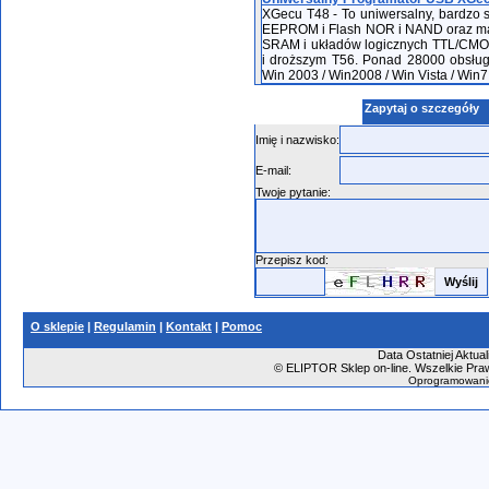
XGecu T48 - To uniwersalny, bardzo 
EEPROM i Flash NOR i NAND oraz mat
SRAM i układów logicznych TTL/CMO
i droższym T56. Ponad 28000 obsłu
Win 2003 / Win2008 / Win Vista / Win7 /
Zapytaj o szczegóły
Imię i nazwisko:
E-mail:
Twoje pytanie:
Przepisz kod:
O sklepie
|
Regulamin
|
Kontakt
|
Pomoc
Data Ostatniej Aktual
©
ELIPTOR Sklep on-line. Wszelkie Praw
Oprogramowani