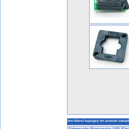
Inni klienci kupujący ten produkt zakupi
Uniwersalny Programator USB XGe