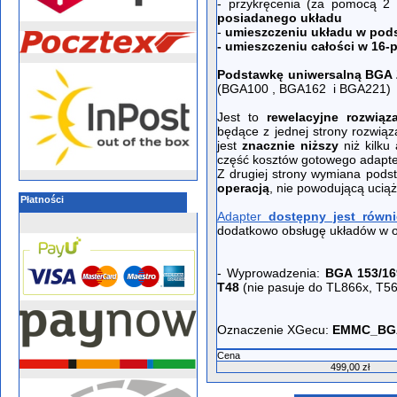
- przykręcenia (za pomocą 2
posiadanego układu
-
umieszczeniu układu w pod
- umieszczeniu całości w 16-
Podstawkę uniwersalną BGA 
(BGA100 , BGA162 i BGA221)
Jest to
rewelacyjne rozwiąz
będące z jednej strony rozwią
jest
znacznie niższy
niż kilku
część kosztów gotowego adapte
Z drugiej strony wymiana pods
operacją
, nie powodującą ucią
Płatności
Adapter
dostępny jest równ
dodatkowo obsługę układów w
- Wyprowadzenia:
BGA 153/1
T48
(nie pasuje do TL866x, T5
Oznaczenie XGecu:
EMMC_BGA
Cena
499,00 zł