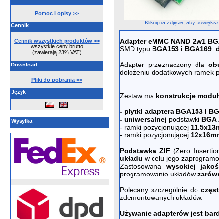
Pomoc i opisy >>
Kliknij na zdjęcie, aby powięks
Cennik
Adapter eMMC NAND 2w1 BG
Cennik wszystkich produktów >>
wszystkie ceny brutto
SMD typu
BGA153 i BGA169
(zawierają 23% VAT)
Adapter przeznaczony dla
ob
Download
dołożeniu dodatkowych ramek p
Pliki do pobrania >>
Język
Zestaw ma
konstrukcje modu
- płytki adaptera BGA153 i B
- uniwersalnej
podstawki
BGA 
Wysyłka
- ramki pozycjonującej
11.5x1
- ramki pozycjonującej
12x16m
Podstawka ZIF
(Zero Inserti
układu
w celu jego zaprogramo
Zastosowana
wysokiej jako
programowanie układów
zarówn
Polecany szczególnie do
częs
zdemontowanych układów.
Używanie adapterów jest bar