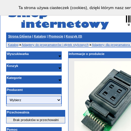
Ta strona używa ciasteczek (cookies), dzięki którym nasz ser
Strona Główna
|
Katalog
|
Promocje
|
Koszyk (
0
)
Katalog
»
Adaptery do programatorów i płytek stykowych
»
Adaptery dla programator
Wyszukiwarka
Informacje o produkcie
Koszyk
Kategorie
Producent
Przechowalnia
Brak produktów w przechowalni
Pomoc