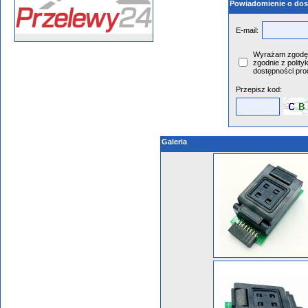
Powiadomienie o dos
E-mail:
Wyrażam zgodę 
zgodnie z polity
dostępności pro
Przepisz kod:
Galeria