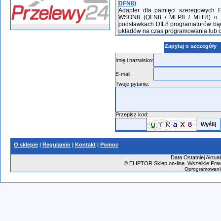
DFN8)
Adapter dla pamięci szeregowych 
WSON8 (QFN8 / MLP8 / MLF8) o w
podstawkach DIL8 programatorów bąd
układów na czas programowania lub o
Zapytaj o szczegóły
Imię i nazwisko:
E-mail:
Twoje pytanie:
Przepisz kod:
O sklepie
|
Regulamin
|
Kontakt
|
Pomoc
Data Ostatniej Aktual
©
ELIPTOR Sklep on-line. Wszelkie Praw
Oprogramowani