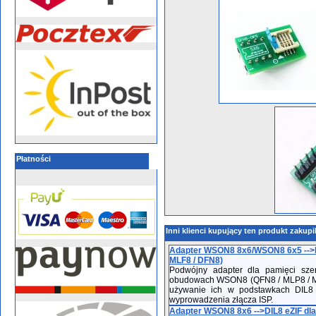
Płatności
Inni klienci kupujący ten produkt zakupi
Adapter WSON8 8x6/WSON8 6x5 -->DI
MLF8 / DFN8)
Podwójny adapter dla pamięci sze
obudowach WSON8 (QFN8 / MLP8 / M
używanie ich w podstawkach DIL8
wyprowadzenia złącza ISP.
Adapter WSON8 8x6 -->DIL8 eZIF dla