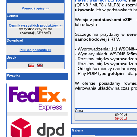
Flash,
pamięci EEPROM
,
mik
(QFN8 / MLP8 / MLF8) o rozm
Pomoc i opisy >>
używanie
ich w podstawkach b
Cennik
Wersja
z podstawkami eZIF
-
lub odczytu.
Cennik wszystkich produktów >>
wszystkie ceny brutto
(zawierają 23% VAT)
Szczególnie przydatny w
serw
samochodowej i RTV.
Download
- Wyprowadzenia:
1:1
WSON8
-
Pliki do pobrania >>
- Wymiary układu WSON8:
6*5
Język
- Rozstaw między wyprowadze
- Rozstaw między wyprowadzen
- Odległość między rzędami wy
- Piny PDIP typu
goldpin
- dla 
Wysyłka
W ofercie posiadamy równ
wlutowania układów na czas pr
Cena
69,00 zł
59,00 zł
Galeria