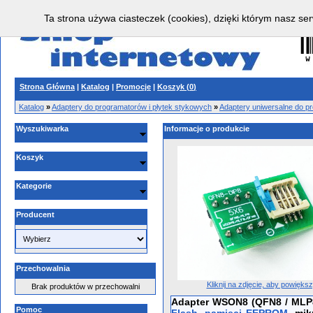
Ta strona używa ciasteczek (cookies), dzięki którym nasz ser
Strona Główna
|
Katalog
|
Promocje
|
Koszyk (
0
)
Katalog
»
Adaptery do programatorów i płytek stykowych
»
Adaptery uniwersalne do p
Wyszukiwarka
Informacje o produkcie
Koszyk
Kategorie
Producent
Przechowalnia
Kliknij na zdjęcie, aby powięks
Brak produktów w przechowalni
Adapter WSON8 (
QFN8 / MLP
Pomoc