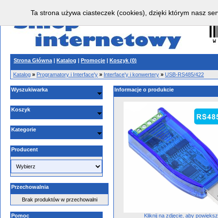
Ta strona używa ciasteczek (cookies), dzięki którym nasz ser
Strona Główna
|
Katalog
|
Promocje
|
Koszyk (
0
)
Katalog
»
Programatory i Interface'y
»
Interface'y i konwertery
»
USB-RS485/422
Wyszukiwarka
Informacje o produkcie
Koszyk
Kategorie
Producent
Przechowalnia
Brak produktów w przechowalni
Kliknij na zdjęcie, aby powięks
Pomoc