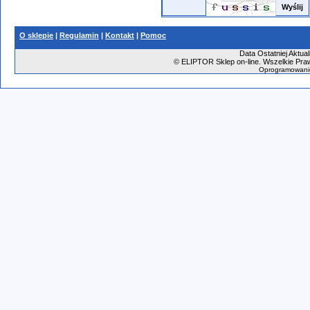
O sklepie
|
Regulamin
|
Kontakt
|
Pomoc
Data Ostatniej Aktual
©
ELIPTOR Sklep on-line. Wszelkie Praw
Oprogramowani