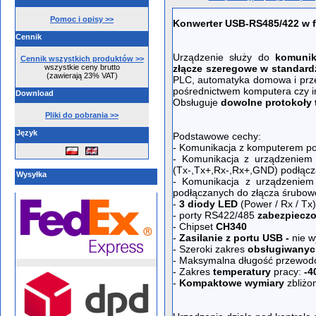
Pomoc i opisy >>
K
onwerter USB-RS485/422 w f
Cennik
Urządzenie służy do
komunik
Cennik wszystkich produktów >>
wszystkie ceny brutto
złącze szeregowe w standard
(zawierają 23% VAT)
PLC, automatyka domowa i prze
pośrednictwem komputera czy 
Download
Obsługuje
dowolne protokoły 
Pliki do pobrania >>
Język
Podstawowe cechy:
- Komunikacja z komputerem p
- Komunikacja z urządzeniem
(Tx-,Tx+,Rx-,Rx+,GND) podłącza
Wysyłka
- Komunikacja z urządzenie
podłączanych do złącza śrubowe
-
3 diody LED
(Power / Rx / Tx)
- porty RS422/485
zabezpiecz
- Chipset
CH340
-
Zasilanie z portu USB -
nie w
- Szeroki zakres
obsługiwanyc
- Maksymalna długość przewod
- Zakres
temperatury
pracy:
-4
-
Kompaktowe wymiary
zbliżo