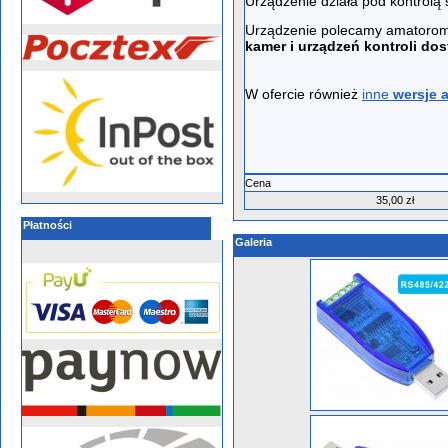
Urządzenie działa pod kontrol
Urządzenie polecamy amatorom
kamer i urządzeń kontroli dos
W ofercie również
inne
wersje 
Cena
35,00 zł
Płatności
Galeria