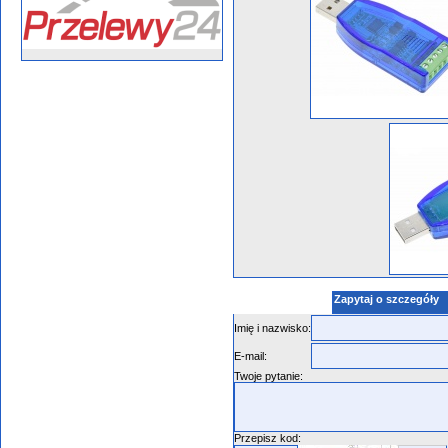
Zapytaj o szczegóły
Imię i nazwisko:
E-mail:
Twoje pytanie:
Przepisz kod: