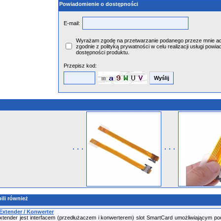
Powiadomienie o dostępności
E-mail:
Wyrażam zgodę na przetwarzanie podanego przeze mnie ad
zgodnie z polityką prywatności w celu realizacji usługi powia
dostępności produktu.
Przepisz kod:
ili również
 Extender / Konwerter
xtender jest interfacem (przedłużaczem i konwerterem) slot SmartCard umożliwiającym p