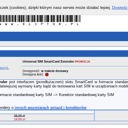
czek (cookies), dzięki którym nasz serwis może działać lepiej.
Dowiedz 
Universal SIM SmartCard Extender
PROMOCJA
ększyć.
Dostępność:
w trakcie dostawy
Dostępna ilość:
nder
jest interfacem (przedłużaczem) slotu SmartCard w formacie standa
łatwiejszej wymiany karty bądź do testowania kart SIM w urządzeniach mobil
rmacie standardowej karty SIM --> Konektor standardowej karty SIM
tendery o
innych wozmiarach gniazd i konektorów
25,00 zł
19,00 zł