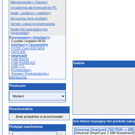
Mikrokontrolery i Pamięci
Urządzenia dla komputerów PC
Kable, zasilacze i reduktory
Akcesoria i inne produkty
Serwis i usługi programowania
Nadwyżki poprodukcyjne
(wyprzedaż)
Programatory i Interface'y
- Czytniki i kopiarki RFID
-
Interface'y i konwertery
-
CF/SD Card-IDE/SATA
-
SATA-IDE
-
smartcard
-
USB-RS232
-
USB-RS485/422
Galeria
-
USB-TTL
-
Programatory
-
Zestawy Programatorów i
Interface'ów
Producent
Przechowalnia
Brak produktów w przechowalni
Inni klienci kupujący ten produkt zakup
Podgląd zamówienia
Universal Smartcard (ISO7816) -> SIM
Universal SmartCard 2 SIM Konwerter/E