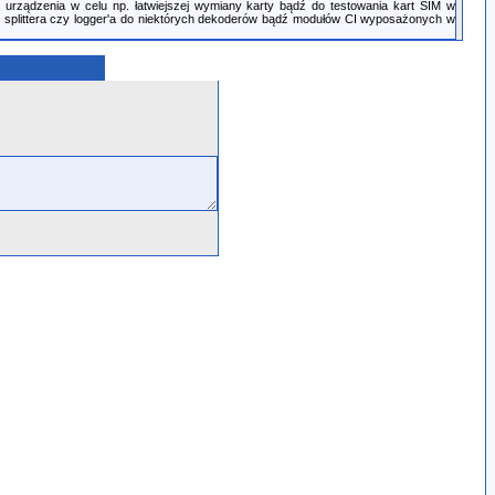
rządzenia w celu np. łatwiejszej wymiany karty bądź do testowania kart SIM w
ej splittera czy logger'a do niektórych dekoderów bądź modułów CI wyposażonych w