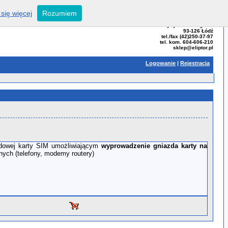
się więcej
Rozumiem
ELIPTOR - Tomasz Bator
ul. Przybyszewskiego 99
93-126 Łódź
tel./fax (42)250-37-97
tel. kom. 604-606-210
sklep@eliptor.pl
Logowanie
|
Rejestracja
rdowej karty SIM umożliwiającym
wyprowadzenie gniazda karty na
nych (telefony, modemy routery)