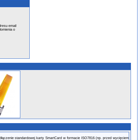
resu email
domienia o
odłączenie standardowej karty SmartCard w formacie ISO7816 (np. przed wycięciem