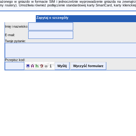
żonego w gniazdo w formacie SIM i jednocześnie wyprowadzenie gniazda na zewnątrz u
my routery). Umożliwia również podłączenie standardowej karty SmartCard, karty kliencki
Zapytaj o szczegóły
Imię i nazwisko:
E-mail:
Twoje pytanie:
Przepisz kod: