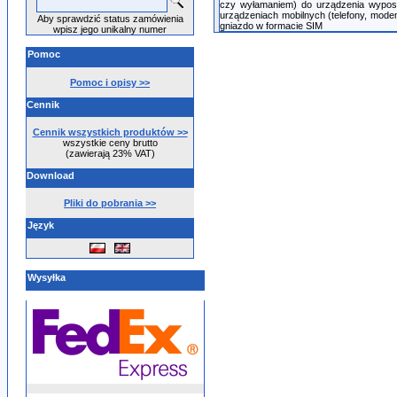
czy wyłamaniem) do urządzenia wyposa
urządzeniach mobilnych (telefony, mode
Aby sprawdzić status zamówienia
gniazdo w formacie SIM
wpisz jego unikalny numer
Pomoc
Pomoc i opisy >>
Cennik
Cennik wszystkich produktów >>
wszystkie ceny brutto
(zawierają 23% VAT)
Download
Pliki do pobrania >>
Język
Wysyłka