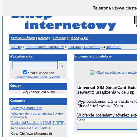
Ta strona używa ciaste
Strona Główna
|
Katalog
|
Promocje
|
Koszyk (
0
)
Katalog
»
Programatory i Interface'y
»
Interface'y i konwertery
»
smartcard
Wyszukiwarka
Informacje o produkcie
Kliknij na zdjęcie, aby powi
Szukaj w opisach
Zaawansowane wyszukiwanie
Koszyk
Universal SIM SmartCard Exte
zewnątrz urządzenia
w celu np. 
Twój koszyk jest pusty
Kategorie
Wyprowadzenia: 1:1 Gniazdo w fo
Długość taśmy: ok. 20cm
Splitter'y Smart-Card
Adaptery do programatorów i płytek
W ofercie posiadamy również ex
stykowych
Cena
Odbiorniki Satelitarne i DVB-T (STB)
Akcesoria TV / Sat /DVB-T
Karty Chip'owe (Smartcard)