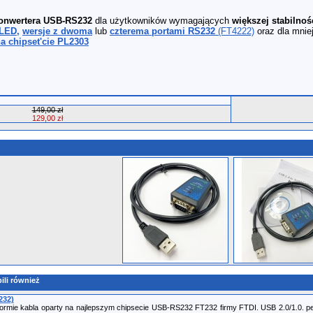
onwertera USB-RS232
dla użytkowników wymagających
większej stabilnoś
 LED,
wersje z dwoma
lub
czterema portami RS232
(FT4222)
oraz dla mni
a chipset'cie PL2303
149,00 zł
129,00 zł
ili również
232)
ormie kabla oparty na najlepszym chipsecie USB-RS232 FT232 firmy FTDI. USB 2.0/1.0. 