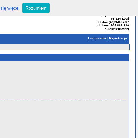
się więcej
Rozumiem
ELIPTOR - Tomasz Bator
ul. Przybyszewskiego 99
93-126 Łódź
tel./fax (42)250-37-97
tel. kom. 604-606-210
sklep@eliptor.pl
Logowanie
|
Rejestracja