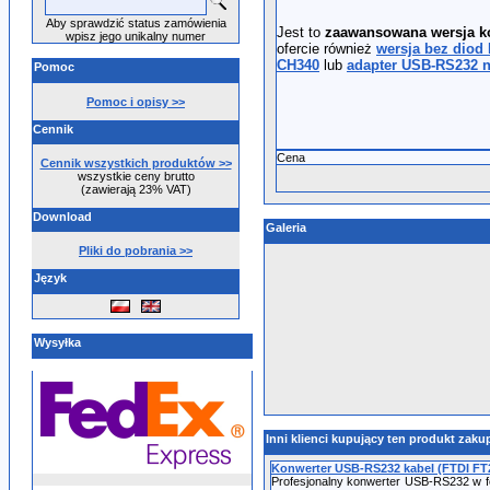
Aby sprawdzić status zamówienia
Jest to
zaawansowana wersja k
wpisz jego unikalny numer
ofercie również
wersja bez diod
CH340
lub
adapter USB-RS232 n
Pomoc
Pomoc i opisy >>
Cennik
Cena
Cennik wszystkich produktów >>
wszystkie ceny brutto
(zawierają 23% VAT)
Download
Galeria
Pliki do pobrania >>
Język
Wysyłka
Inni klienci kupujący ten produkt zakup
Konwerter USB-RS232 kabel (FTDI FT
Profesjonalny konwerter USB-RS232 w f