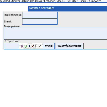
98SE/98/ME/Server 2012/2008/2003/XP Embeded, Mac OS 8/9, OS-X, Linux 2.4 i nowsze.
Zapytaj o szczegóły
Imię i nazwisko:
E-mail:
Twoje pytanie:
Przepisz kod: