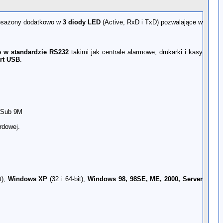
sażony dodatkowo w
3 diody LED
(Active, RxD i TxD) pozwalające w
e w standardzie RS232
takimi jak centrale alarmowe, drukarki i kasy
rt USB
.
-Sub 9M
rdowej.
t),
Windows XP
(32 i 64-bit),
Windows 98, 98SE, ME, 2000, Server