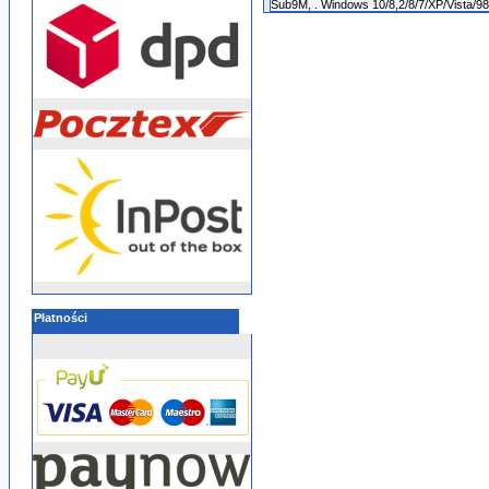
Sub9M, . Windows 10/8,2/8/7/XP/Vista/
Płatności