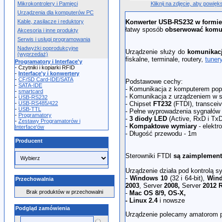
Kliknij na zdjęcie, aby powięk
Mikrokontrolery i Pamięci
Urządzenia dla komputerów PC
Kable, zasilacze i reduktory
K
onwerter USB-RS232 w formie
łatwy sposób
obserwować komu
Akcesoria i inne produkty
Serwis i usługi programowania
Nadwyżki poprodukcyjne
Urządzenie służy do
komunikacj
(wyprzedaż)
fiskalne, terminale, routery,
tunery
Programatory i Interface'y
- Czytniki i kopiarki RFID
-
Interface'y i konwertery
-
CF/SD Card-IDE/SATA
Podstawowe cechy:
-
SATA-IDE
- Komunikacja z komputerem po
-
smartcard
- Komunikacja z urządzeniem w 
-
USB-RS232
-
USB-RS485/422
- Chipset
FT232
(FTDI), transcei
-
USB-TTL
- Pełne wyprowadzenia sygnałów
-
Programatory
-
3 diody LED
(Active, RxD i TxD
-
Zestawy Programatorów i
-
Kompaktowe wymiary
- elektr
Interface'ów
- Długość przewodu - 1m
Producent
Sterowniki FTDI
są zaimplemen
Urządzenie działa pod kontrolą 
-
Windows 10
(32 i 64-bit),
Wind
Przechowalnia
2003
, Server
2008,
Server
2012 
Brak produktów w przechowalni
-
Mac OS 8/9, OS-X,
- Linux 2.4
i nowsze
Podgląd zamówienia
Urządzenie polecamy amatorom 