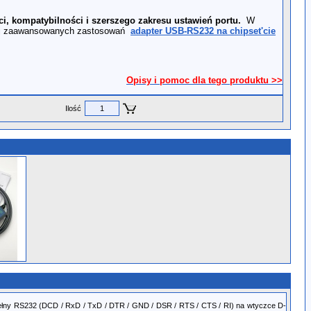
ci, kompatybilności i szerszego zakresu ustawień portu.
W
ej zaawansowanych zastosowań
adapter USB-RS232 na chipset'cie
Opisy i pomoc dla tego produktu >>
Ilość
pełny RS232 (DCD / RxD / TxD / DTR / GND / DSR / RTS / CTS / RI) na wtyczce D-