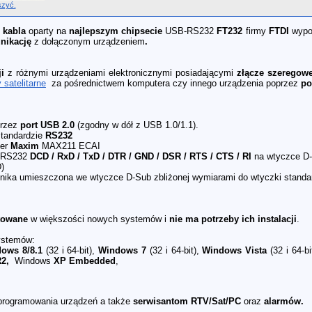
szyć.
 kabla
oparty na
najlepszym chipsecie
USB-RS232
FT232
firmy
FTDI
wypo
nikację
z dołączonym urządzeniem
.
i
z różnymi urządzeniami elektronicznymi posiadającymi
złącze szeregow
 satelitarne
za pośrednictwem komputera czy innego urządzenia poprzez
po
przez
port USB 2.0
(zgodny w dół z USB 1.0/1.1).
standardzie
RS232
ver
Maxim
MAX211 ECAI
 RS232
DCD / RxD / TxD / DTR / GND / DSR / RTS / CTS / RI
na wtyczce D
)
onika umieszczona we wtyczce D-Sub zbliżonej wymiarami do wtyczki standa
towane
w większości nowych systemów i
nie ma potrzeby ich instalacji
.
systemów:
ows 8/8.1
(32 i 64-bit),
Windows 7
(32 i 64-bit),
Windows Vista
(32 i 64-bi
R2,
Windows
XP Embedded
,
programowania urządzeń a także
serwisantom RTV/Sat/PC
oraz
alarmów.