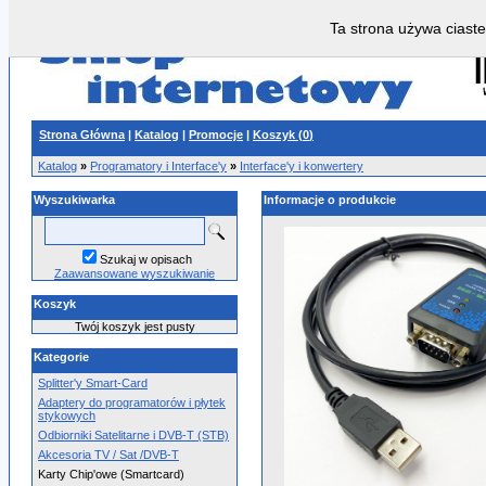
Ta strona używa ciaste
Strona Główna
|
Katalog
|
Promocje
|
Koszyk (
0
)
Katalog
»
Programatory i Interface'y
»
Interface'y i konwertery
Wyszukiwarka
Informacje o produkcie
Szukaj w opisach
Zaawansowane wyszukiwanie
Koszyk
Twój koszyk jest pusty
Kategorie
Splitter'y Smart-Card
Adaptery do programatorów i płytek
stykowych
Odbiorniki Satelitarne i DVB-T (STB)
Akcesoria TV / Sat /DVB-T
Karty Chip'owe (Smartcard)