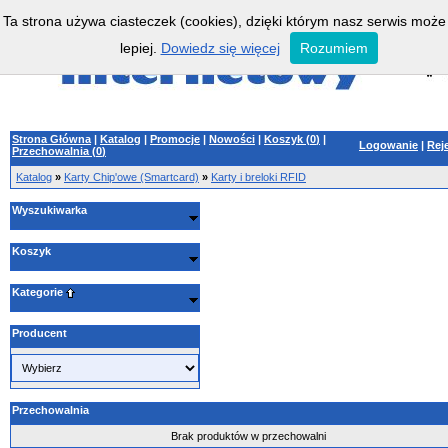
Ta strona używa ciasteczek (cookies), dzięki którym nasz serwis może
lepiej.
Dowiedz się więcej
Rozumiem
Strona Główna
|
Katalog
|
Promocje
|
Nowości
|
Koszyk (
0
)
|
Logowanie
|
Rej
Przechowalnia (
0
)
Katalog
»
Karty Chip'owe (Smartcard)
»
Karty i breloki RFID
Wyszukiwarka
Koszyk
Kategorie
Producent
Przechowalnia
Brak produktów w przechowalni