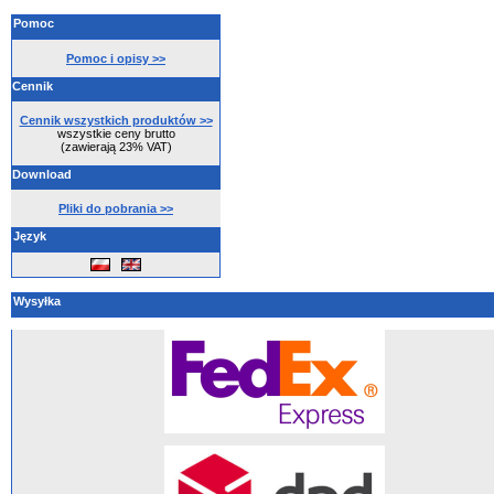
Pomoc
Pomoc i opisy >>
Cennik
Cennik wszystkich produktów >>
wszystkie ceny brutto
(zawierają 23% VAT)
Download
Pliki do pobrania >>
Język
Wysyłka