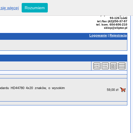
się więcej
Rozumiem
ELIPTOR - Tomasz Bator
ul. Przybyszewskiego 99
93-126 Łódź
tel./fax (42)250-37-97
tel. kom. 604-606-210
sklep@eliptor.pl
Logowanie
|
Rejestracja
andardu HD44780 4x20 znaków, o wysokim
59,00 zł