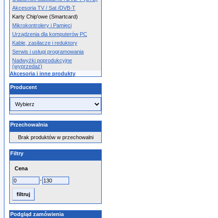
Akcesoria TV / Sat /DVB-T
Karty Chip'owe (Smartcard)
Mikrokontrolery i Pamięci
Urządzenia dla komputerów PC
Kable, zasilacze i reduktory
Serwis i usługi programowania
Nadwyżki poprodukcyjne
(wyprzedaż)
Akcesoria i inne produkty
Producent
Przechowalnia
Brak produktów w przechowalni
Filtry
Cena
-
Podgląd zamówienia