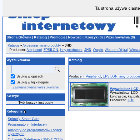
Ta strona używa ciaste
Strona Główna
|
Katalog
|
Promocje
|
Nowości
|
Koszyk (
0
)
|
Przechowalnia (
0
)
Katalog
»
Akcesoria i inne produkty
»
JHD
Producent:
Amphenol
,
EPSILON
,
inny producent
,
JHD
,
Oupiin
,
Western Digital
,
Winsta
Wyszukiwarka
Katalog
Szukaj w opisach
Producent:
Amphenol
,
EPSILON
,
inny produce
Szukaj w tej kategorii
Zaawansowane wyszukiwanie
Wyświetlacz LCD 
Wyświetlacz LCD 
Koszyk
kontraście, kąt pat
Producent:
JHD
Twój koszyk jest pusty
Kategorie
Splitter'y Smart-Card
Programatory i Interface'y
Adaptery do programatorów i płytek
stykowych
Odbiorniki Satelitarne i DVB-T (STB)