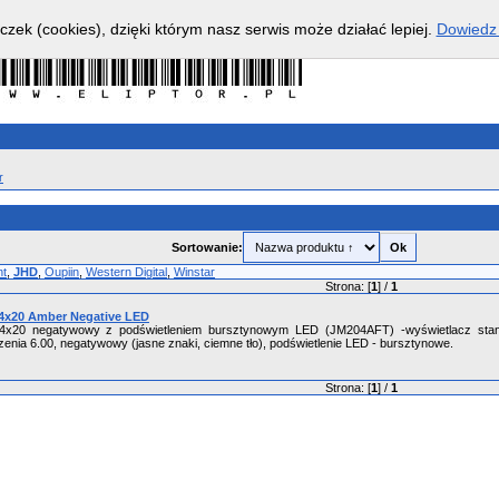
czek (cookies), dzięki którym nasz serwis może działać lepiej.
Dowiedz 
r
Sortowanie:
nt
,
JHD
,
Oupiin
,
Western Digital
,
Winstar
Strona: [
1
] /
1
4x20 Amber Negative LED
4x20 negatywowy z podświetleniem bursztynowym LED (JM204AFT) -wyświetlacz st
rzenia 6.00, negatywowy (jasne znaki, ciemne tło), podświetlenie LED - bursztynowe.
Strona: [
1
] /
1