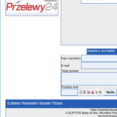
Zapytaj o szczegóły
Imię i nazwisko:
E-mail:
Twoje pytanie:
Przepisz kod:
O sklepie
|
Regulamin
|
Kontakt
|
Pomoc
Data Ostatniej Aktual
©
ELIPTOR Sklep on-line. Wszelkie Praw
Oprogramowani