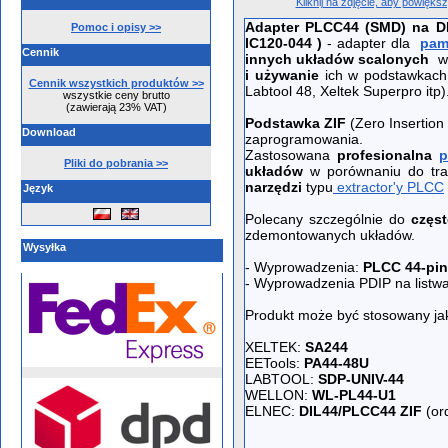
Kliknij na zdjęcie, aby powięks
Adapter PLCC44 (SMD) na D
Pomoc i opisy >>
IC120-044 )
- adapter dla
pam
Cennik
innych układów scalonych
w 
i używanie
ich w podstawkach
Cennik wszystkich produktów >>
Labtool 48, Xeltek Superpro itp
wszystkie ceny brutto
(zawierają 23% VAT)
Podstawka ZIF
(Zero Insertion
Download
zaprogramowania.
Zastosowana
profesionalna
p
Pliki do pobrania >>
układów
w porównaniu do tra
narzędzi
typu
extractor'y PLCC
Język
Polecany szczególnie do
częs
zdemontowanych układów.
Wysyłka
- Wyprowadzenia:
PLCC 44-pin 
- Wyprowadzenia PDIP na listwa
Produkt może być stosowany ja
XELTEK:
SA244
EETools:
PA44-48U
LABTOOL:
SDP-UNIV-44
WELLON:
WL-PL44-U1
ELNEC:
DIL44/PLCC44 ZIF
(or