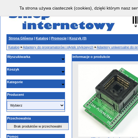
Ta strona używa ciasteczek (cookies), dzięki którym nasz ser
Strona Główna
|
Katalog
|
Promocje
|
Koszyk (
0
)
Katalog
»
Adaptery do programatorów i płytek stykowych
»
Adaptery uniwersalne do p
Wyszukiwarka
Informacje o produkcie
Koszyk
Kategorie
Producent
Przechowalnia
Brak produktów w przechowalni
Pomoc