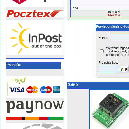
Cena
199,00 zł
149,00 zł
Powiadomienie o dos
E-mail:
Wyrażam zgodę 
zgodnie z polity
dostępności pro
Przepisz kod:
Płatności
Galeria