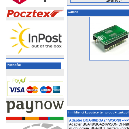
10-
:
5,50 zł
Galeria
Płatności
Inni klienci kupujący ten produkt zakupi
Adapter BGA48/BGA24/WSON8 -->PDI
Adapter BGA48/BGA24/WSON(DFN)8 SM
w obudowie BGA48 z rastrem (pit