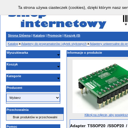
Ta strona używa ciasteczek (cookies), dzięki którym nasz ser
Strona Główna
|
Katalog
|
Promocje
|
Koszyk (
0
)
Katalog
»
Adaptery do programatorów i płytek stykowych
»
Adaptery uniwersalne do p
Wyszukiwarka
Informacje o produkcie
Koszyk
Kategorie
Producent
Przechowalnia
Kliknij na zdjęcie, aby powięks
Brak produktów w przechowalni
Adapter TSSOP20 /SSOP20 
Pomoc