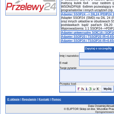
matrycą kulek 6x4 oraz rastrem 
WSON(DFN)8 6x8mm pozwalający na 
programatorów i innych urządzeń (np. 
Adapter SSOP24 --> DIL24 (PDIP24 
Adapter SSOP24 (SMD) na DIL 24 (P
oraz innych układów w obudowach S
podstawkach bądź pad'ach DIL20 
Wyprowadzenia: 1:1 SSOP24-->PDIP24 
Adapter uniwersalny SOIC16 / SOP16 
Adapter SSOP20 / TSSOP20 (R=0,65m
Adapter SSOP34 / TSSOP34 (R=0,65m
Zapytaj o szczegóły
Imię i nazwisko:
E-mail:
Twoje pytanie:
Przepisz kod:
O sklepie
|
Regulamin
|
Kontakt
|
Pomoc
Data Ostatniej Aktual
©
ELIPTOR Sklep on-line. Wszelkie Praw
Oprogramowani