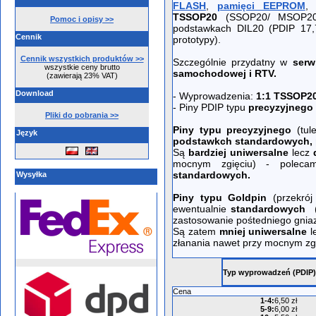
FLASH
,
pamięci EEPROM
TSSOP20
(SSOP20/ MSOP20
Pomoc i opisy >>
podstawkach DIL20 (PDIP 17,
Cennik
prototypy).
Cennik wszystkich produktów >>
Szczególnie przydatny w
serw
wszystkie ceny brutto
samochodowej i RTV.
(zawierają 23% VAT)
Download
- Wyprowadzenia:
1:1 TSSOP20
- Piny PDIP typu
precyzyjnego
Pliki do pobrania >>
Piny typu precyzyjnego
(tul
Język
podstawkch standardowych, pr
Są
bardziej uniwersalne
lecz
mocnym zgięciu) - polec
standardowych.
Wysyłka
Piny typu Goldpin
(przekró
ewentualnie
standardowych
zastosowanie pośtedniego gniaz
Są zatem
mniej uniwersalne
l
złanania nawet przy mocnym zg
Typ wyprowadzeń (PDIP)
Cena
1-4
:
6,50 zł
5-9
:
6,00 zł