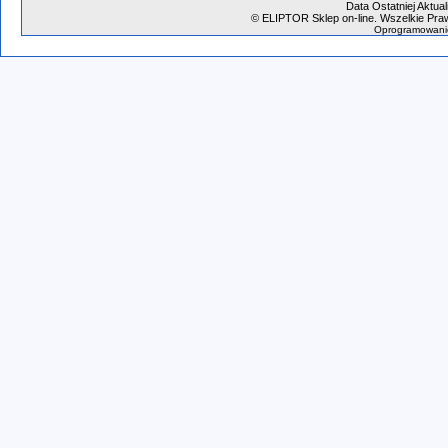
Data Ostatniej Aktual
©
ELIPTOR Sklep on-line. Wszelkie Praw
Oprogramowani