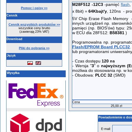
M28F512 -12C3
-pamięć
flash
,
Pomoc i opisy >>
x 8bit) =
64Kbajt'y
, 120ns - p
Cennik
5V Chip Erase Flash Memory -
innych urządzeń np. sterowni
Cennik wszystkich produktów >>
pamięci (np. BIOS'ów) typu: 2
wszystkie ceny brutto
(zawierają 23% VAT)
w ECU dla 28F512:
B58381
)
Download
Programowalna np. programa
Flash/EPROM Board PLCC32
.
Pliki do pobrania >>
lub programatorami uniwersaln
Język
- Czas dostępu
120 ns
- Wersja "
3
" o
najwyższym (Ex
możliwa do stosowania np. w 
Wysyłka
- Obudowa:
PLCC 32
(SMD)
Cena
25,00 zł
Powiadomienie o dos
E-mail: