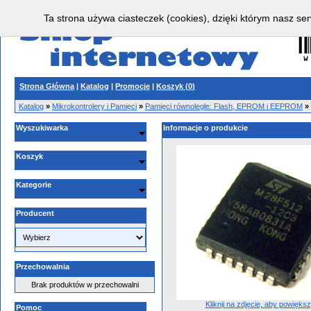
Ta strona używa ciasteczek (cookies), dzięki którym nasz ser
Strona Główna
|
Katalog
|
Promocje
|
Koszyk (
0
)
Katalog
»
Mikrokontrolery i Pamięci
»
Pamięci równoległe: Flash, EPROM i EEPROM
»
Wyszukiwarka
Informacje o produkcie
Koszyk
Kategorie
Producent
Przechowalnia
Brak produktów w przechowalni
Kliknij na zdjęcie, aby powięks
Pomoc