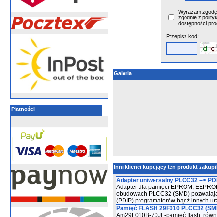
Wyrażam zgodę 
zgodnie z polity
dostępności pro
Przepisz kod:
Galeria
Płatności
Inni klienci kupujący ten produkt zakupi
Adapter uniwersalny PLCC32 --> PD
Adapter dla pamięci EPROM, EEPROM i
obudowach PLCC32 (SMD) pozwalając
(PDIP) programatorów bądź innych u
Pamięć FLASH 29F010 PLCC32 (SMD
Am29F010B-70JI -pamięć flash, równol