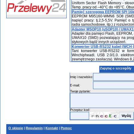
Uniform Sector Flash Memory - stos
Temp. pracy od –40°C do +85°C. Ob
Pamięć szeregowa EEPROM SPI 16k
EEPROM M95160-WMN6 SO8 (SMD) -pa
napięć pracy: tj.2,5-5,5V. Pamięć 
radia samochodowe, itp.) z rozszerz
Adapter MSOP10 (uSOP10) / UMAX10
Adapter dla pamięci Flash, EEPROM,
UMAX10 (SMD) pozwalający na progr
stykowych bądź innych urządzeń.
Konwerter USB-RS232 kabel (WCH 
Tani konwerter USB-RS232 w form
WinchipheadI. USB 2.0/1.0. elektr
zewnętrznego zasilacza). Windows 8,2
Zapytaj o szczegóły
Imię i nazwisko:
E-mail:
Twoje pytanie:
Przepisz kod:
O sklepie
|
Regulamin
|
Kontakt
|
Pomoc