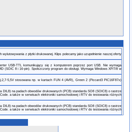
ylutowywania z płytki drukowanej. Klips polecamy jako uzupełnienie naszej oferty
werter USB-TTL komunikujący się z komputerem poprzez port USB. Nie wymaga
 SMD (SOIC 8 i 16-pin). Spolszczony program do obsługi. Wymaga Windows XP/7/8 w
tj.2,7-5,5V stosowana np. w kartach FUN 4 (AVR), Green 2 (Piccard3 PIC16F87x)
 na DIL8) na padach obwodów drukowanych (PCB) standardu SO8 (SOIC8) o rastrze
-Code. a także w serwisach elektroniki samochodowej i RTV do testowania różnych
 na DIL8) na padach obwodów drukowanych (PCB) standardu SO8 (SOIC8) o rastrze
-Code. a także w serwisach elektroniki samochodowej i RTV do testowania różnych