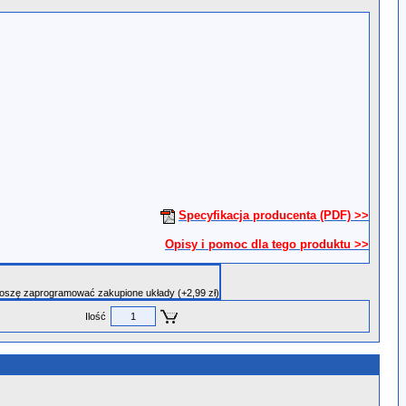
Specyfikacja producenta (PDF) >>
Opisy i pomoc dla tego produktu >>
roszę zaprogramować zakupione układy (+2,99 zł)
Ilość