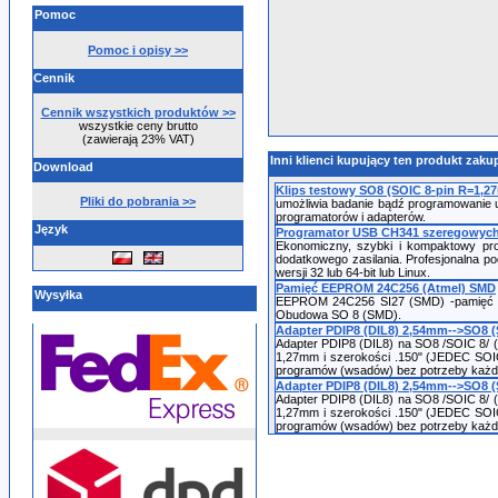
Pomoc
Pomoc i opisy >>
Cennik
Cennik wszystkich produktów >>
wszystkie ceny brutto
(zawierają 23% VAT)
Inni klienci kupujący ten produkt zakup
Download
Klips testowy SO8 (SOIC 8-pin R=1,2
Pliki do pobrania >>
umożliwia badanie bądź programowanie u
programatorów i adapterów.
Język
Programator USB CH341 szeregowych 
Ekonomiczny, szybki i kompaktowy pr
dodatkowego zasilania. Profesjonalna p
wersji 32 lub 64-bit lub Linux.
Pamięć EEPROM 24C256 (Atmel) SMD
Wysyłka
EEPROM 24C256 SI27 (SMD) -pamięć szer
Obudowa SO 8 (SMD).
Adapter PDIP8 (DIL8) 2,54mm-->SO8 (
Adapter PDIP8 (DIL8) na SO8 /SOIC 8/ 
1,27mm i szerokości .150" (JEDEC SOIC
programów (wsadów) bez potrzeby każdo
Adapter PDIP8 (DIL8) 2,54mm-->SO8 (
Adapter PDIP8 (DIL8) na SO8 /SOIC 8/ 
1,27mm i szerokości .150" (JEDEC SOIC
programów (wsadów) bez potrzeby każd