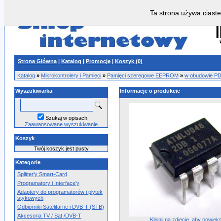
Ta strona używa ciaste
Strona Główna
|
Katalog
|
Promocje
|
Koszyk (
0
)
Katalog
»
Mikrokontrolery i Pamięci
»
Pamięci szeregowe EEPROM
»
w obudowie PD
Wyszukiwarka
Informacje o produkcie
Szukaj w opisach
Zaawansowane wyszukiwanie
Koszyk
Twój koszyk jest pusty
Kategorie
Splitter'y Smart-Card
Programatory i Interface'y
Adaptery do programatorów i płytek
stykowych
Odbiorniki Satelitarne i DVB-T (STB)
Akcesoria TV / Sat /DVB-T
Kliknij na zdjęcie, aby powięk