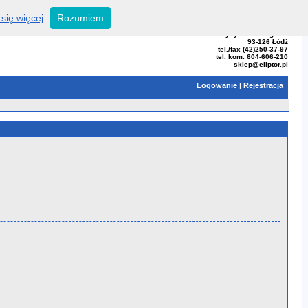
się więcej
Rozumiem
ELIPTOR - Tomasz Bator
ul. Przybyszewskiego 99
93-126 Łódź
tel./fax (42)250-37-97
tel. kom. 604-606-210
sklep@eliptor.pl
Logowanie
|
Rejestracja