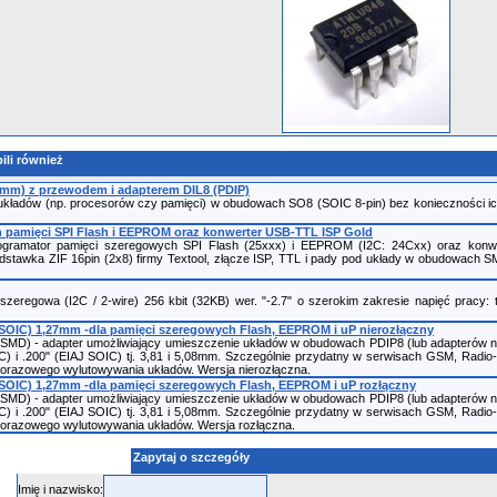
ili również
7mm) z przewodem i adapterem DIL8 (PDIP)
kładów (np. procesorów czy pamięci) w obudowach SO8 (SOIC 8-pin) bez konieczności ich w
pamięci SPI Flash i EEPROM oraz konwerter USB-TTL ISP Gold
ogramator pamięci szeregowych SPI Flash (25xxx) i EEPROM (I2C: 24Cxx) oraz kon
odstawka ZIF 16pin (2x8) firmy Textool, złącze ISP, TTL i pady pod układy w obudowach
egowa (I2C / 2-wire) 256 kbit (32KB) wer. "-2.7" o szerokim zakresie napięć pracy: 
SOIC) 1,27mm -dla pamięci szeregowych Flash, EEPROM i uP nierozłączny
(SMD) - adapter umożliwiający umieszczenie układów w obudowach PDIP8 (lub adapterów
) i .200" (EIAJ SOIC) tj. 3,81 i 5,08mm. Szczególnie przydatny w serwisach GSM, Radio
razowego wylutowywania układów. Wersja nierozłączna.
SOIC) 1,27mm -dla pamięci szeregowych Flash, EEPROM i uP rozłączny
(SMD) - adapter umożliwiający umieszczenie układów w obudowach PDIP8 (lub adapterów
) i .200" (EIAJ SOIC) tj. 3,81 i 5,08mm. Szczególnie przydatny w serwisach GSM, Radio
orazowego wylutowywania układów. Wersja rozłączna.
Zapytaj o szczegóły
Imię i nazwisko: