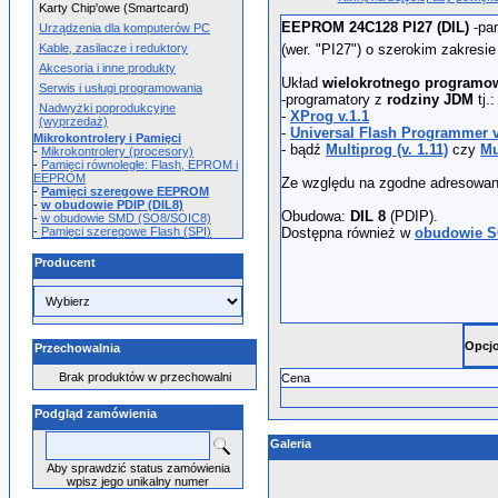
Karty Chip'owe (Smartcard)
EEPROM 24C128 PI27 (DIL)
-pa
Urządzenia dla komputerów PC
Kable, zasilacze i reduktory
(wer. "PI27") o szerokim zakresie 
Akcesoria i inne produkty
Układ
wielokrotnego programo
Serwis i usługi programowania
-programatory z
rodziny JDM
tj.
Nadwyżki poprodukcyjne
-
XProg v.1.1
(wyprzedaż)
-
Universal Flash Programmer v
Mikrokontrolery i Pamięci
- bądź
Multiprog (v. 1.11)
czy
Mu
-
Mikrokontrolery (procesory)
-
Pamięci równoległe: Flash, EPROM i
EEPROM
Ze względu na zgodne adresowan
-
Pamięci szeregowe EEPROM
-
w obudowie PDIP (DIL8)
Obudowa:
DIL 8
(PDIP).
-
w obudowie SMD (SO8/SOIC8)
-
Pamięci szeregowe Flash (SPI)
Dostępna również w
obudowie 
Producent
Opcjo
Przechowalnia
Brak produktów w przechowalni
Cena
Podgląd zamówienia
Galeria
Aby sprawdzić status zamówienia
wpisz jego unikalny numer