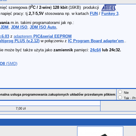
2
mięć szeregowa (
I
C / 2-wire
)
128 kbit
(16KB) produkcji
napięć pracy: tj.
2,7-5,5V
stosowana np. w kartach
FUN
/
Funkey 3
.
wania
m.in. takimi programatorami jak np.:
:
JDM
,
JDM ISO
,
JDM ISO Auto
,
.6.03
z
adapterem
PIC&serial EEPROM
ltiprog PLUS (v.2.12)
w połączeniu z
IC Program Board adapter'em
..
ie może być także użyta jako
zamiennik
pamięci:
24c64
lub
24c32
.
SO8
(SMD)
Nie
nalna usługa programowania zakupionych układów przesłanym plikiem
:
Tak - P
7,00 zł