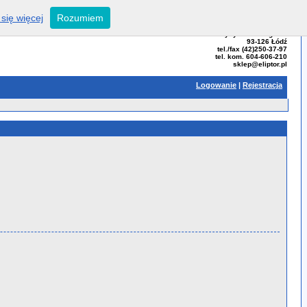
się więcej
Rozumiem
ELIPTOR - Tomasz Bator
ul. Przybyszewskiego 99
93-126 Łódź
tel./fax (42)250-37-97
tel. kom. 604-606-210
sklep@eliptor.pl
Logowanie
|
Rejestracja