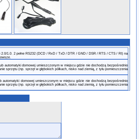
2.0/1.0. 2 pełne RS232 (DCD / RxD / TxD / DTR / GND / DSR / RTS / CTS / RI) na
nowsze.
lub automatyki domowej umieszczonym w miejscu gdzie nie dochodzą bezpośrednio
ie sprzętu (np. sprzęt w głębokich półkach, nisko nad ziemią, z tyłu pomieszczenia
lub automatyki domowej umieszczonym w miejscu gdzie nie dochodzą bezpośrednio
ie sprzętu (np. sprzęt w głębokich półkach, nisko nad ziemią, z tyłu pomieszczenia