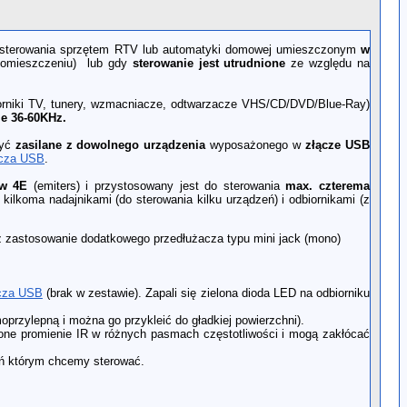
sterowania sprzętem RTV lub automatyki domowej umieszczonym
w
pomieszczeniu) lub gdy
sterowanie jest utrudnione
ze względu na
rniki TV, tunery, wzmacniacze, odtwarzacze VHS/CD/DVD/Blue-Ray)
ie 36-60KHz.
być
zasilane z dowolnego urządzenia
wyposażonego w
złącze USB
acza USB
.
ów 4E
(emiters) i przystosowany jest do sterowania
max. czterema
kilkoma nadajnikami (do sterowania kilku urządzeń) i odbiornikami (z
z zastosowanie dodatkowego przedłużacza typu mini jack (mono)
acza USB
(brak w zestawie). Zapali się zielona dioda LED na odbiorniku
oprzylepną i można go przykleić do gładkiej powierzchni).
one promienie IR w różnych pasmach częstotliwości i mogą zakłócać
eń którym chcemy sterować.