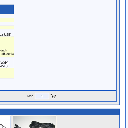
acz USB)
-jack
zedłużenia
xWxH)
xWxH)
Ilość