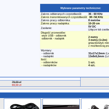
Wybrane parametry techniczne:
Zakres odbieranych częstotliwośli:
36 - 60 KHz
Zakres transmitowanych częstotliwośli:
38 i 56 KHz
Zakres pracy odbiornika:
8 metrów
Zakres pracy nadajnika:
10-20 cm
5V DC
Zasilanie:
(złącze lub zasil
Długość przewodów:
wtyk USB - odbiornik
2 metry
odbiornik - nadajnik
3 metry (1+2m)
gniazdo/wtyk mini
z możliwością pr
Wymiary:
- odbiornik
31x17x13mm
(L
- nadajniki
13x8x5,5mm
(L
Ilość:
- odbiorników
1 szt.
- nadajników
4 szt.
79,00 zł
69,00 zł