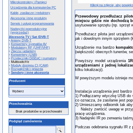
Mikrokontrolery i Pamięci
Kliknij na zdjęcie, aby powięk
Urządzenia dla komputerów PC
Kable, zasilacze i reduktory
Przewodowy przedłużacz pilo
Akcesoria i inne produkty
miejscu gdzie nie dochodzą b
Serwis i usługi programowania
usytuowanie sprzętu (np. sprzęt w
Nadwyżki poprodukcyjne
(wyprzedaż)
Przedłużacz pilota jest urządze
Akcesoria TV / Sat /DVB-T
jak i dowolnym innym sprzętem (k
-
Anteny DVB-T
-
Konwertery sygnałów AV
Urządzenie ma bardzo
kompakt
-
Modulatory RF (UHF/VHF)
-
Złącza i adaptery
(większość obecnych tunerów, set
-
Konwertery (LNB)
-
Przełączniki DiSEqC i sumatory
Powyższy model urządzenia
1R
- Multiswitch'e
urządzeniami z jednej lokalizac
-
Moduły dostępu CI (CAM)
-
Rozgałęźniki i gniazda
kilku lokalizacji).
-
Sendery i inne akcesoria
W powyższym modelu istnieje moż
Producent
Instalacja urządzenia jest bardzo 
1) Podłączamy wtyczkę USB do wo
co oznacza, że zasilanie jest po
Przechowalnia
2) Umieszcamy odbiornik tak aby 
Należy zwrócić uwagę w przypad
Brak produktów w przechowalni
pracę urządzenia.
3) Nadajniki IR po zerwaniu taś
Podgląd zamówienia
Podczas odebrania sygnału IR z p