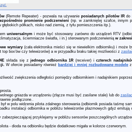
szyć.
tów
(Remote Repeater) - pozwala na używanie
posiadanych pilotów IR
do 
ezpośrednio promienie podczerwieni
(np. w zamkniętej szafce, innym 
 głębokich półkach, nisko nad ziemią, z tyłu pomieszczenia itp.).
niem
uniwersalnym
i może być stosowany zarówno do urządzeń RTV (odbio
limatyzacja, ściemniacze światła, i in.) sterowanym podczerwienią
w zakres
owe wymiary
(cała elektronika mieści się w niewielkim odbiorniku) i może 
 top box'ów czy telewizorów) a w przypadku braku takiej możliwości z
zasil
4E
składa się z
jednego odbiornika 1R
(receiver) i
czterech nadajnik
ji.
W ofercie posiadamy również
bardziej i mniej rozbudowane modele
z 
liwość zwiększenia odległości pomiędzy odbiornikiem i nadajnikiem poprze
prosta.
lnego gniazda w urządzeniu (złącze musi być zasilane stale) lub do
zasil
prawnie podłączone..
był w polu widzenia pilota zdalnego sterowania (odbiornik posiada taśmę sam
ku instalacji odbiornika w pobliżu telewizorów plazmowych gdyż emitują 
my zabezpieczającej przyklejamy w pobliżu sensorów poszczególnych urządz
ilota - dioda na odbioniku będzie dodatkowo migała w kolorze czerwonym.