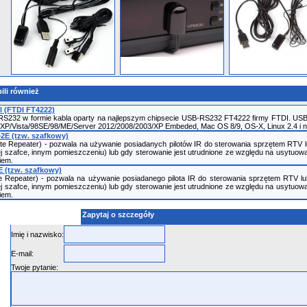
ili również
 (FTDI FT4222)
RS232 w formie kabla oparty na najlepszym chipsecie USB-RS232 FT4222 firmy FTDI. USB 
/XP/Vista/98SE/98/ME/Server 2012/2008/2003/XP Embeded, Mac OS 8/9, OS-X, Linux 2.4 i 
2E (tzw. szafkowy)
e Repeater) - pozwala na używanie posiadanych pilotów IR do sterowania sprzętem RTV 
j szafce, innym pomieszczeniu) lub gdy sterowanie jest utrudnione ze względu na usytuowan
kiem.
 (tzw. szafkowy)
e Repeater) - pozwala na używanie posiadanego pilota IR do sterowania sprzętem RTV 
j szafce, innym pomieszczeniu) lub gdy sterowanie jest utrudnione ze względu na usytuowan
kiem.
Zapytaj o szczegóły
Imię i nazwisko:
E-mail:
Twoje pytanie: