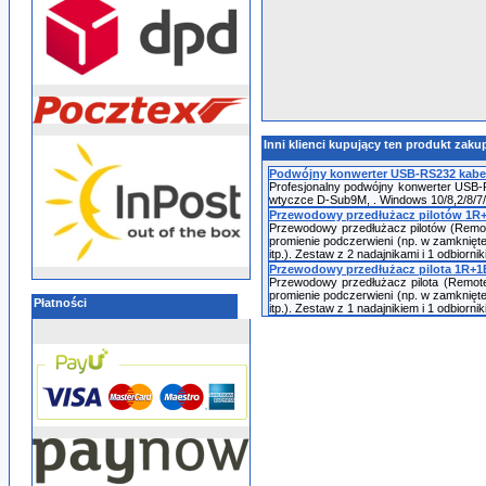
Inni klienci kupujący ten produkt zakup
Podwójny konwerter USB-RS232 kabel
Profesjonalny podwójny konwerter USB-
wtyczce D-Sub9M, . Windows 10/8,2/8/7
Przewodowy przedłużacz pilotów 1R+
Przewodowy przedłużacz pilotów (Remot
promienie podczerwieni (np. w zamknięte
itp.). Zestaw z 2 nadajnikami i 1 odbiorni
Przewodowy przedłużacz pilota 1R+1E
Przewodowy przedłużacz pilota (Remot
promienie podczerwieni (np. w zamknięte
Płatności
itp.). Zestaw z 1 nadajnikiem i 1 odbiorni