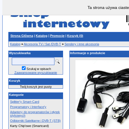
Ta strona używa ciaste
Strona Główna
|
Katalog
|
Promocje
|
Koszyk (
0
)
Katalog
»
Akcesoria TV / Sat /DVB-T
»
Sendery i inne akcesoria
Wyszukiwarka
Informacje o produkcie
Szukaj w opisach
Zaawansowane wyszukiwanie
Koszyk
Twój koszyk jest pusty
Kategorie
Splitter'y Smart-Card
Programatory i Interface'y
Adaptery do programatorów i płytek
stykowych
Odbiorniki Satelitarne i DVB-T (STB)
Karty Chip'owe (Smartcard)