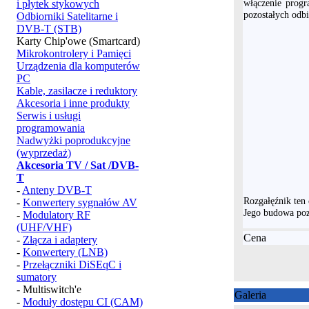
włączenie progr
i płytek stykowych
pozostałych odbi
Odbiorniki Satelitarne i
DVB-T (STB)
Karty Chip'owe (Smartcard)
Mikrokontrolery i Pamięci
Urządzenia dla komputerów
PC
Kable, zasilacze i reduktory
Akcesoria i inne produkty
Serwis i usługi
programowania
Nadwyżki poprodukcyjne
(wyprzedaż)
Akcesoria TV / Sat /DVB-
T
-
Anteny DVB-T
Rozgałęźnik ten
-
Konwertery sygnałów AV
Jego budowa poz
-
Modulatory RF
(UHF/VHF)
Cena
-
Złącza i adaptery
-
Konwertery (LNB)
-
Przełączniki DiSEqC i
sumatory
- Multiswitch'e
Galeria
-
Moduły dostępu CI (CAM)