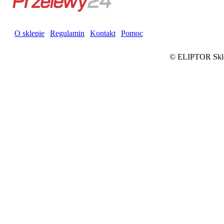
O sklepie
|
Regulamin
|
Kontakt
|
Pomoc
©
ELIPTOR Sklep 