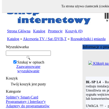
Ta strona używa ciasteczek (cookie
Strona Główna
|
Katalog
|
Promocje
|
Koszyk (
0
)
Katalog
»
Akcesoria TV / Sat /DVB-T
»
Rozgałęźniki i gniazda
Wyszukiwarka
Informacje o pro
Szukaj w opisach
Kliknij na
Zaawansowane
wyszukiwanie
Koszyk
BL-SP 1.4
- Roz
Twój koszyk jest pusty
rodzaju instalac
Umożliwia on p
Kategorie
sygnału wejścio
Splitter'y Smart-Card
lub konwerteró
Programatory i Interface'y
Adaptery do programatorów
UWAGA !!! - po 