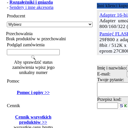
-
Rozgałęźniki i gniazda
Inni klienci kup
-
Sendery i inne akcesoria
Adapter 16-b
Producent
Adapter umoż
800/160/322 (
Przechowalnia
Pamięć FLASH
Brak produktów w przechowalni
29F800 z adap
Podgląd zamówienia
8bit / 512K x
eprom 27C800
Aby sprawdzić status
zamówienia wpisz jego
Imię i nazwisko:
unikalny numer
E-mail:
Twoje pytanie:
Pomoc
Pomoc i opisy >>
Przepisz kod:
Cennik
Cennik wszystkich
produktów >>
wszystkie ceny brutto