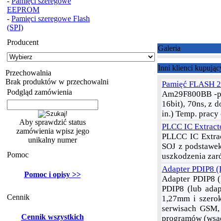
-
Pamięci szeregowe
EEPROM
-
Pamięci szeregowe Flash
(SPI)
Producent
Galeria
Inni klienci kupując
Przechowalnia
Brak produktów w przechowalni
Pamięć FLASH 2
Podgląd zamówienia
Am29F800BB -pam
16bit), 70ns, z 
in.) Temp. prac
Aby sprawdzić status
PLCC IC Extract
zamówienia wpisz jego
PLLCC IC Extrac
unikalny numer
SOJ z podstawek
Pomoc
uszkodzenia zar
Adapter PDIP8 (
Pomoc i opisy >>
Adapter PDIP8 
PDIP8 (lub ada
Cennik
1,27mm i szerok
serwisach GSM,
Cennik wszystkich
programów (wsad