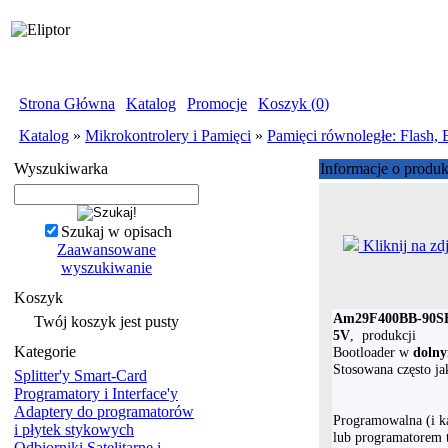
Strona Główna
|
Katalog
|
Promocje
|
Koszyk (
0
)
Katalog
»
Mikrokontrolery i Pamięci
»
Pamięci równoległe: Flas
Wyszukiwarka
Informacje o produk
Szukaj w opisach
Kliknij na zd
Zaawansowane
wyszukiwanie
Koszyk
Am29F400BB-90S
Twój koszyk jest pusty
5V
, produkcji
Kategorie
Bootloader w
doln
Stosowana często j
Splitter'y Smart-Card
Programatory i Interface'y
Adaptery do programatorów
Programowalna (i 
i płytek stykowych
lub programatorem 
Odbiorniki Satelitarne i