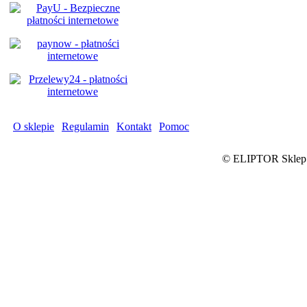
O sklepie
|
Regulamin
|
Kontakt
|
Pomoc
©
ELIPTOR Sklep on