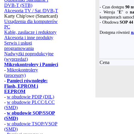
DVB-T (STB)
- Czas dostępu
90 n
Akcesoria TV / Sat /DVB-T
- Wersja "
E
" o
n
Karty Chip'owe (Smartcard)
komputerach samoc
Urządzenia dla komputerów
- Obudowa
SOP 44
PC
Kable, zasilacze i reduktory
Dostępna również
n
Akcesoria i inne produkty
Serwis i usługi
programowania
Nadwyżki poprodukcyjne
(wyprzedaż)
Cena
Mikrokontrolery i Pamięci
-
Mikrokontrolery
(procesory)
-
Pamięci równoległe:
Flash, EPROM i
EEPROM
-
w obudowie PDIP (DIL)
-
w obudowie PLCC/LCC
(SMD)
-
w obudowie SOP/SSOP
(SMD)
-
w obudowie TSOP/VSOP
(SMD)