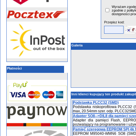
Wyrażam zgodę 
zgodnie z polity
dostępności pro
Przepisz kod:
Galeria
Płatności
Inni klienci kupujący ten produkt zakupi
Podstawka PLCC32 (SMD)
Podstawka niskoprofilowa PLCC32 (
max, 20.54mm szer. odp. PLCC32SM
Adapter SO8-->DIL8 dla pamięci sz
Adapter dla pamięci Flash, EEPR
pozwalający na programowanie i używ
Pamięć szeregowa EEPROM SPI 4k 
EEPROM M95040-WMN6 SO8 (SMD) -pa