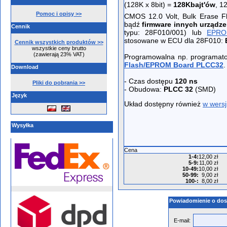
(128K x 8bit) =
128Kbajt'ów
, 1
Pomoc i opisy >>
CMOS 12.0 Volt, Bulk Erase F
bądź
firmware innych urządz
Cennik
typu: 28F010/001) lub
EPRO
stosowane w ECU dla 28F010:
Cennik wszystkich produktów >>
wszystkie ceny brutto
(zawierają 23% VAT)
Programowalna np. programa
Flash/EPROM Board PLCC32
.
Download
- Czas dostępu
120 ns
Pliki do pobrania >>
- Obudowa:
PLCC 32
(SMD)
Język
Układ dostępny również
w wersj
Wysyłka
Cena
1-4
:
12,00 zł
5-9
:
11,00 zł
10-49
:
10,00 zł
50-99
:
9,00 zł
100-
:
8,00 zł
Powiadomienie o dos
E-mail: