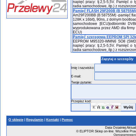
napięć pracy: tj.2,5-5,5V. Pamięć 
radia samochodowe, itp.) z rozszerz
Pamięć FLASH 29F200B (B 58755M)
Am29F200BB (B 58755M) -pamięć flash, 
128K x 16bit), 90ns, z dolnym bootlo
samochodowe [ECU]odbiorniki DVB
wyprodukowana przez AMD dla firmy
ECU)
Pamięć szeregowa EEPROM SPI 32k
EEPROM M95320-WMN6 SO8 (SMD) -pa
napięć pracy: tj.2,5-5,5V. Pamięć 
radia samochodowe, itp.) z rozszerz
Zapytaj o szczegóły
Imię i nazwisko:
E-mail:
Twoje pytanie:
Przepisz kod:
O sklepie
|
Regulamin
|
Kontakt
|
Pomoc
Data Ostatniej Aktual
©
ELIPTOR Sklep on-line. Wszelkie Praw
Oprogramowani