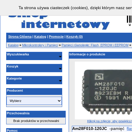
Ta strona używa ciasteczek (cookies), dzięki którym nasz ser
Strona Główna
|
Katalog
|
Promocje
|
Koszyk (
0
)
Katalog
»
Mikrokontrolery i Pamięci
»
Pamięci równoległe: Flash, EPROM i EEPROM
»
Wyszukiwarka
Informacje o produkcie
Koszyk
Kategorie
Producent
Przechowalnia
Brak produktów w przechowalni
Kliknij na zdjęcie, aby powięks
Am28F010-120JC
-pamięć
fl
Pomoc