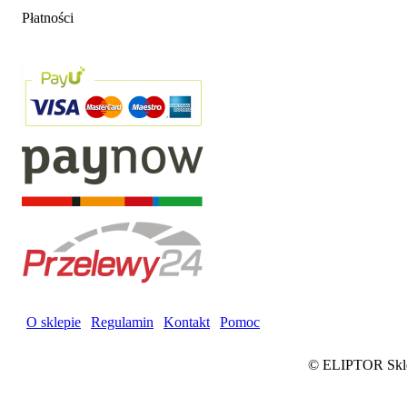
Płatności
O sklepie
|
Regulamin
|
Kontakt
|
Pomoc
©
ELIPTOR Sklep 