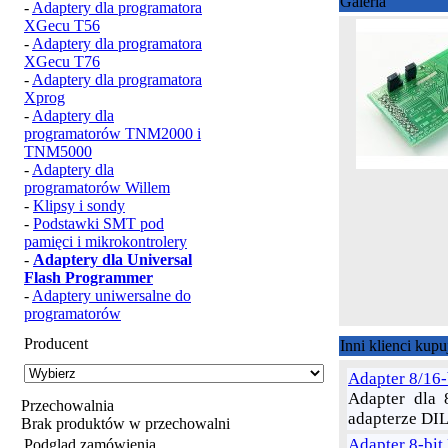
Galeria
-
Adaptery dla programatora
XGecu T56
-
Adaptery dla programatora
XGecu T76
-
Adaptery dla programatora
Xprog
-
Adaptery dla
programatorów TNM2000 i
TNM5000
-
Adaptery dla
programatorów Willem
-
Klipsy i sondy
-
Podstawki SMT pod
pamięci i mikrokontrolery
-
Adaptery dla Universal
Flash Programmer
-
Adaptery uniwersalne do
programatorów
Producent
Inni klienci kup
Adapter 8/16-
Adapter dla 
Przechowalnia
adapterze DIL
Brak produktów w przechowalni
Adapter 8-bi
Podgląd zamówienia