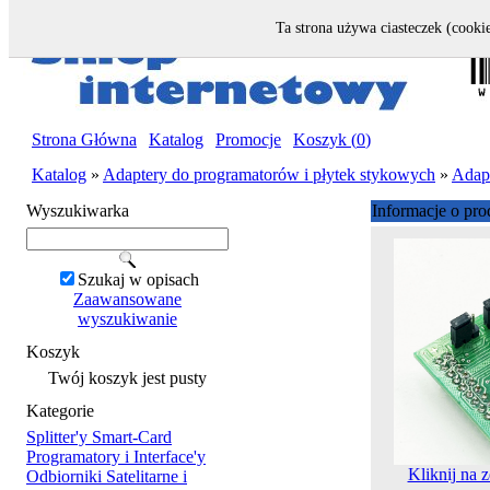
Ta strona używa ciasteczek (cookie
Strona Główna
|
Katalog
|
Promocje
|
Koszyk (
0
)
Katalog
»
Adaptery do programatorów i płytek stykowych
»
Adapt
Wyszukiwarka
Informacje o pro
Szukaj w opisach
Zaawansowane
wyszukiwanie
Koszyk
Twój koszyk jest pusty
Kategorie
Splitter'y Smart-Card
Programatory i Interface'y
Kliknij na 
Odbiorniki Satelitarne i