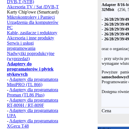
DVB-T (STB)
Adapter 8/16-b
Akcesoria TV / Sat /DVB-T
32Mbit
(256, 
Karty Chip'owe (Smartcard)
Mikrokontrolery i Pamięci
- 26/28/29/39/
Urządzenia dla komputerów
- 26/28/29/39/4
PC
- 26/28/29/39/4
Kable, zasilacze i reduktory
- 26/28/29/39/4
Akcesoria i inne produkty
- 26/28/29/39/4
Serwis i usługi
programowania
oraz o organizac
Nadwyżki poprodukcyjne
(wyprzedaż)
- przy użyciu p
wymagane wluto
Adaptery do
programatorów i płytek
Powyższe pami
stykowych
samochodowyc
-
Adaptery dla programatora
Programowanie o
MiniPRO (TL 866)
-
Adaptery dla programatora
Dostępna równie
Proman (TL86 Plus)
-
Adaptery dla programatora
RT-809H / RT-809F
-
Adaptery dla programatora
Cena
UPA
-
Adaptery dla programatora
XGecu T48