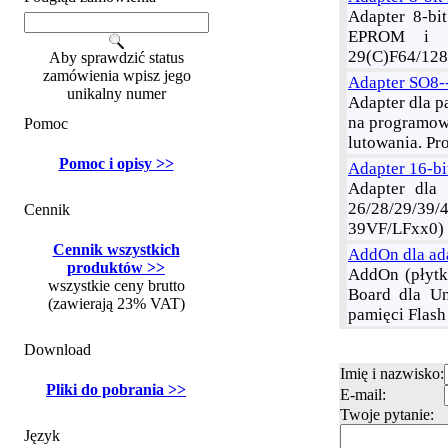
Adapter 8-bi
EPROM i EE
29(C)F64/128
Aby sprawdzić status
zamówienia wpisz jego
Adapter SO8-
unikalny numer
Adapter dla 
na programow
Pomoc
lutowania. Pr
Pomoc i opisy >>
Adapter 16-b
Adapter dla 
26/28/29/39/4
Cennik
39VF/LFxx0)
Cennik wszystkich
AddOn dla ada
produktów >>
AddOn (płytk
wszystkie ceny brutto
Board dla Un
(zawierają 23% VAT)
pamięci Flas
Download
Imię i nazwisko:
Pliki do pobrania >>
E-mail:
Twoje pytanie:
Język