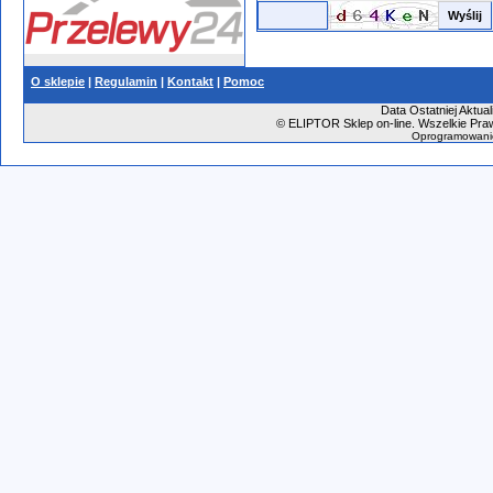
O sklepie
|
Regulamin
|
Kontakt
|
Pomoc
Data Ostatniej Aktual
©
ELIPTOR Sklep on-line. Wszelkie Praw
Oprogramowani