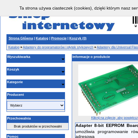
Ta strona używa ciasteczek (cookies), dzięki którym nasz ser
Strona Główna
|
Katalog
|
Promocje
|
Koszyk (
0
)
Katalog
»
Adaptery do programatorów i płytek stykowych
»
Adaptery dla Universal Fl
Wyszukiwarka
Informacje o produkcie
Koszyk
Kategorie
Producent
Kliknij na zdjęcie, aby powięks
Przechowalnia
Adapter 8-bit EEPROM Boa
Brak produktów w przechowalni
umożliwia programowanie ró
adresową
Pomoc