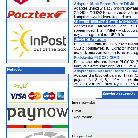
Adapter 16-bit Eprom Board DIL40
Adapter umożliwiający programowan
27C4096/4002/240 oraz zgodnych (w
komputerowych i kserokopiarkach.
Adapter 8-bit Flash Board TSOP32/
Adapter dla 8-bit pamięci Flash (TS
i pojemności 1, 2 i 4Mbit - w obudo
użyciu programatora UFP 6.0x
PLCC IC Extractor
PLLCC IC Extractor- narzędzie ułat
SOJ z podstawek. IC Extractor możn
uszkodzenia zarówno podstawek progr
Podstawka PLCC32 (SMD)
Podstawka niskoprofilowa PLCC32 (
max, 20.54mm szer. odp. PLCC32SM
Płatności
Adapter 8/16-bit Flash Board SOP44
Adapter dla 8/16-bit pamięci Flash 
pojemności 2, 4, 8, i 16Mbit - w o
29F800, 29F160 - przy użyciu UFP 6.0
Zapytaj o szczegóły
Imię i nazwisko:
E-mail:
Twoje pytanie:
Przepisz kod: