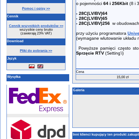
o pojemności
64 i 256Kbit
(8 i 
Pomoc i opisy >>
- 28C(LV/BV)64
Cennik
- 28C(LV/BV)65
- 28C(LV/BV)256
w obudowac
Cennik wszystkich produktów >>
wszystkie ceny brutto
przy użyciu programatora
Unive
(zawierają 23% VAT)
(wymagane wlutowanie układu 
Download
Powyższe pamięci często st
Pliki do pobrania >>
Sprzęcie RTV
(Setting'i)
Język
Cena
Wysyłka
15,00 zł
Galeria
Inni klienci kupujący ten produkt zakupi