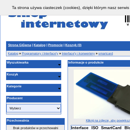
Ta strona używa ciasteczek (cookies), dzięki którym nasz serwis
Strona Główna
|
Katalog
|
Promocje
|
Koszyk (
0
)
Katalog
»
Programatory i Interface'y
»
Interface'y i konwertery
»
smartcard
Wyszukiwarka
Informacje o produkcie
Koszyk
Kategorie
Producent
Kliknij na zdjęcie, aby powięks
Przechowalnia
Interface ISO SmartCard Bl
Brak produktów w przechowalni