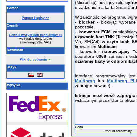
(Microchip) pełniący rolę
cyfro
urządzeniem a kartą SmartCard
Pomoc
W zależności od programu wgra
Pomoc i opisy >>
-
blocker
- blokując wybrane 
Cennik
pozostałe.
-
konwerter ECM
zamieniając
Cennik wszystkich produktów >>
używanie kart TNK
(Telewizja 
wszystkie ceny brutto
Via, SECA4)
w czytnikach SE
(zawierają 23% VAT)
firmware'm
Multicam
.
Download
- konwerter
naprawiający "
operatora
0068
zamiast nieis
Pliki do pobrania >>
działanie karty w odbiornikac
Język
Interface programowalny jes
Multiprog
lub
Multiprog PL
Wysyłka
zaprogramowane).
Istnieje możliwość zaprogra
wskazanym przez klienta plikiem
Cena
Produkt archiwalny