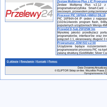
Zestaw Multiprog Plus z IC Progra
Zestaw Multiprog Plus v.2.12 
programatora/czytnika Smart-Card
sieciowym, przewodem połączeniowym
Procesor PIC 16F84A (4MHz) DIL18
PIC 16F84A-04 /P -jeden z najpopul
(1024x14words program flash, 64
popularnych urządzeniach Wersja 4M
Przewód D-Sub 25F/25M 3m
Wysokiej jakości przedłużacz por
programatorów, interface'ów oraz i
połączeń 1:1, ekranowany, długość 3 
Programator JDM ISO v.2.50
Urządzenie będące rozszerzenie
programowanie procesora PIC na karta
zalaną strukturą (GoldWafer, Silver Car
O sklepie
|
Regulamin
|
Kontakt
|
Pomoc
Data Ostatniej Aktualizacj
©
ELIPTOR Sklep on-line. Wszelkie Prawa Za
Oprogramowanie KQ