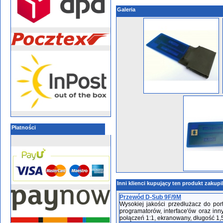
Galeria
Płatności
Inni klienci kupujący ten produkt zakupi
Przewód D-Sub 9F/9M
Wysokiej jakości przedłużacz do p
programatorów, interface'ów oraz i
połączeń 1:1, ekranowany, długość 1,