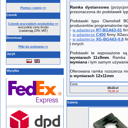
Ramka dystansowa
(pozycjon
Pomoc i opisy >>
przeznaczona do podstawek ty
Cennik
Podstawki typu Clamshell 
Cennik wszystkich produktów >>
producentów programatorów np
wszystkie ceny brutto
-
w adapterze
RT-BGA63-01
fir
(zawierają 23% VAT)
-
w adapterze
C400
firmy XGec
Download
-
w adapterze
XG-BGA63-0.8
fi
i innych
Pliki do pobrania >>
Podstawki te wyposażone s
Język
wymiarach 11x9mm
. Ramka 
wymiana
i tym samym używanie
Wysyłka
Oferowana ramka rozszerza mo
o wymiarach
12x11mm
Cena
99,00 zł
79,00 zł
Galeria