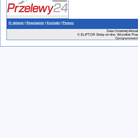
O sklepie
|
Regulamin
|
Kontakt
|
Pomoc
Data Ostatniej Aktual
©
ELIPTOR Sklep on-line. Wszelkie Praw
Oprogramowani