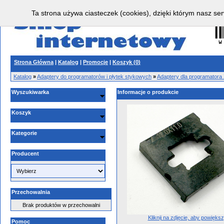
Ta strona używa ciasteczek (cookies), dzięki którym nasz ser
Strona Główna
|
Katalog
|
Promocje
|
Koszyk (
0
)
Katalog
»
Adaptery do programatorów i płytek stykowych
»
Adaptery dla programator
Wyszukiwarka
Informacje o produkcie
Koszyk
Kategorie
Producent
Przechowalnia
Brak produktów w przechowalni
Kliknij na zdjęcie, aby powięks
Pomoc