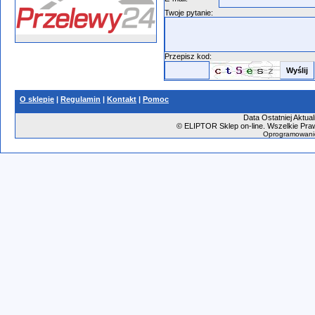
Twoje pytanie:
Przepisz kod:
O sklepie
|
Regulamin
|
Kontakt
|
Pomoc
Data Ostatniej Aktual
©
ELIPTOR Sklep on-line. Wszelkie Praw
Oprogramowani