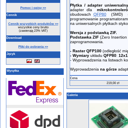
Płytka / adapter uniwersa
Pomoc i opisy >>
adapter dla
mikrokontrole
obudowach
QFP80
(SMD) o
Cennik
programowanie programatoram
na uniwersalnych płytkach styk
Cennik wszystkich produktów >>
wszystkie ceny brutto
(zawierają 23% VAT)
Wersja z podstawką ZIF.
Podstawka ZIF
(Zero Insertion
Download
zaprogramowania.
Pliki do pobrania >>
- Raster QFP100
(odległość mi
Język
- Wymiary
układu
QFP80
:
12x
- Wyprowadzenia na listwach ko
Wyprowadzenia
na górze
adapt
Wysyłka
Cena
219,00 zł
Galeria