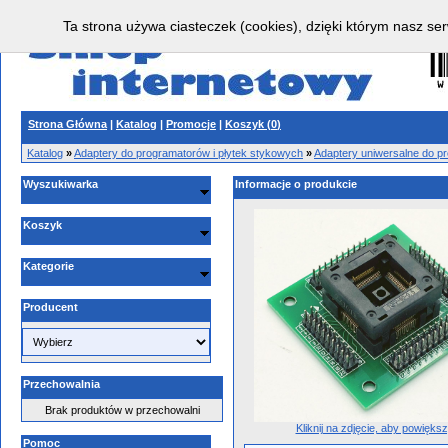
Ta strona używa ciasteczek (cookies), dzięki którym nasz ser
Strona Główna
|
Katalog
|
Promocje
|
Koszyk (
0
)
Katalog
»
Adaptery do programatorów i płytek stykowych
»
Adaptery uniwersalne do p
Wyszukiwarka
Informacje o produkcie
Koszyk
Kategorie
Producent
Przechowalnia
Brak produktów w przechowalni
Kliknij na zdjęcie, aby powięks
Pomoc