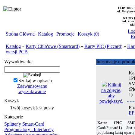
ELIPTOR - 
ul. Przybys
tel./fax
tel. kom
skl
Log
Strona Główna
|
Katalog
|
Promocje
|
Koszyk (
0
)
Re
Katalog
»
Karty Chip'owe (Smartcard)
»
Karty PIC (Piccard)
»
Kar
wersji PCB
Wyszukiwarka
Informacje o produk
Kar
1P
Szukaj w opisach
S
Kliknij
Zaawansowane
(Pi
na zdjęcie,
wyszukiwanie
1)
aby
Koszyk
powiększyć.
Pro
Twój koszyk jest pusty
EP
Kategorie
Karta 1PIC 
Splitter'y Smart-Card
Card/Piccard1) - Jest 
Programatory i Interface'y
popularną kartą opartą
Adaptery do programatorów