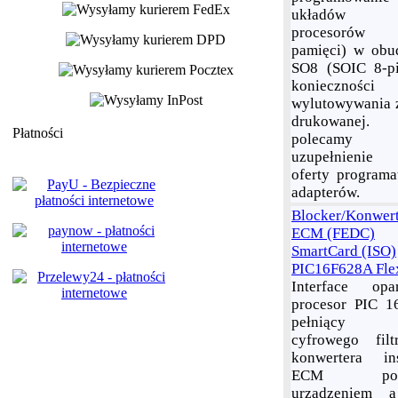
układów 
procesoró
pamięci) w ob
SO8 (SOIC 8-p
koniecznośc
wylutowywania z
drukowanej.
Płatności
polecamy 
uzupełnienie 
oferty programa
adapterów.
Blocker/Konwert
ECM (FEDC)
SmartCard (ISO)
PIC16F628A Fle
Interface op
procesor PIC 
pełniący 
cyfrowego fil
konwertera ins
ECM pomi
urządzeniem a