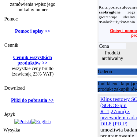
zamówienia wpisz jego
Karta posiada
złocone 
unikalny numer
zaokrąglone ro
gwarantuje idealn
Pomoc
trwałość użytkowania.
Pomoc i opisy >>
Opisy i pomoc
pr
Cennik
Cena
Produkt
Cennik wszystkich
archiwalny
produktów >>
wszystkie ceny brutto
Galeria
(zawierają 23% VAT)
Inni klienci kupując
Download
produkt zakupili ró
Klips testowy S
Pliki do pobrania >>
(SOIC 8-pin
R=1,27mm) z
Język
przewodem i ad
DIL8 (PDIP)
umożliwia badan
Wysyłka
programowanie