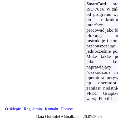
SmartCard sta
ISO 7816. W zal
od programu w
do mikrokont
interface
pracować jako bl
blokując wy
instrukcje i ko
przepuszczając
jednocześnie poz
Może także po
jako konw
naprawiający
"uszkodzone" n
operatora przyw
np. operator
zamiast nieistni
FEDC. Urządz
wersji Flexibl
O sklepie
|
Regulamin
|
Kontakt
|
Pomoc
1
Data Ostatniej Aktualizacji: 20.07.2026