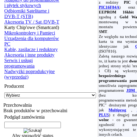
z rodziny
PIC
(
i płytek stykowych
PIC16F84A
) oraz
Odbiorniki Satelitarne i
EEPROM 16kbit
DVB-T (STB)
zgodną z
Gold Wa
Akcesoria TV / Sat /DVB-T
montowaną w tec
montażu powierzc
Karty Chip'owe (Smartcard)
SMT
.
Mikrokontrolery i Pamięci
Ze względu na techn
Urządzenia dla komputerów
karta ta ma wymia
PC
identyczne jak
Kable, zasilacze i reduktory
(ISO7816).
Akcesoria i inne produkty
Zaletą naszego rozwią
Serwis i usługi
to, iż karta ta jest
dwus
programowania
jednej strony styki 're
i C8) są wykorz
Nadwyżki poprodukcyjne
bezpośredniego
(wyprzedaż)
programowania pam
umożliwia zaprogram
Producent
programatorem
JDM 
(bez koniec
programowania metod
Przechowalnia
PIC" droższymi prog
jak
Multiprog
,
Brak produktów w przechowalni
PLUS
) z drugiej na
Podgląd zamówienia
wolne
- co gwarant
zgodność z urzą
wykorzystującymi t
innych celach.
Aby sprawdzić status